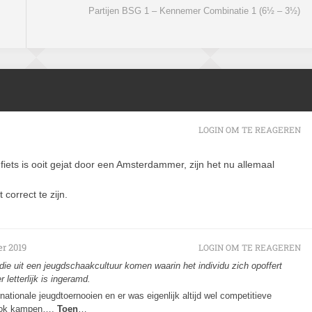
Partijen BSG 1 – Kennemer Combinatie 1 (6½ – 3½)
LOGIN OM TE REAGEREN
iets is ooit gejat door een Amsterdammer, zijn het nu allemaal
 correct te zijn.
r 2019
LOGIN OM TE REAGEREN
die uit een jeugdschaakcultuur komen waarin het individu zich opoffert
r letterlijk is ingeramd.
ationale jeugdtoernooien en er was eigenlijk altijd wel competitieve
Blok kampen….
Toen
…