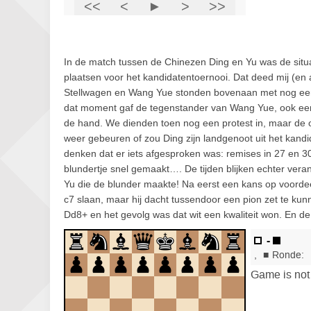
In de match tussen de Chinezen Ding en Yu was de situa
plaatsen voor het kandidatentoernooi. Dat deed mij (en
Stellwagen en Wang Yue stonden bovenaan met nog een
dat moment gaf de tegenstander van Wang Yue, ook een C
de hand. We dienden toen nog een protest in, maar de o
weer gebeuren of zou Ding zijn landgenoot uit het kand
denken dat er iets afgesproken was: remises in 27 en 3
blundertje snel gemaakt…. De tijden blijken echter vera
Yu die de blunder maakte! Na eerst een kans op voordeel
c7 slaan, maar hij dacht tussendoor een pion zet te ku
Dd8+ en het gevolg was dat wit een kwaliteit won. En de 