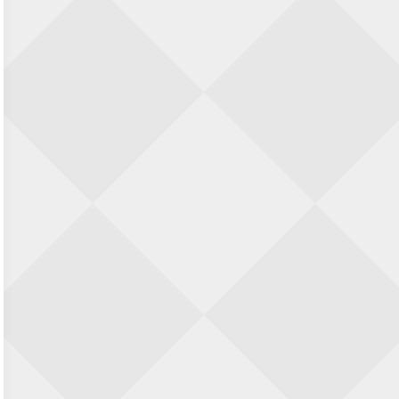
Nazomervierkampentoernooi 2026
28 augustus 2026 · Assen
KC Open
28 augustus 2026 · Haarlem
11e Goirles Weekend Kampioenschap
28 augustus 2026 · Goirle
Keisnel Schaaktoernooi
29 augustus 2026 · Amersfoort
Kroeg & Loper Leiden
30 augustus 2026 · Leiden
Open Schaakkampioenschap van
Arnhem
4 september 2026 · ARNHEM
Groninger stappenkampioenschap
5 september 2026 · Groningen