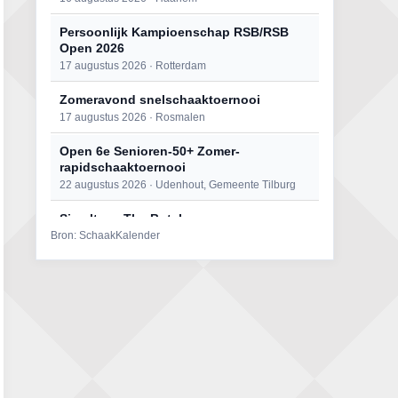
Persoonlijk Kampioenschap RSB/RSB
Open 2026
17 augustus 2026 · Rotterdam
Zomeravond snelschaaktoernooi
17 augustus 2026 · Rosmalen
Open 6e Senioren-50+ Zomer-
rapidschaaktoernooi
22 augustus 2026 · Udenhout, Gemeente Tilburg
Simultaan The Butcher
Bron: SchaakKalender
22 augustus 2026 · Utrecht
Mat op ‘t Wad
22 augustus 2026 · Den Burg, Texel
2e Utrechts kroegloperstoernooi
23 augustus 2026 · Utrecht
Open Eemlandtoernooi 2026
25 augustus 2026 · Bunschoten-Spakenburg