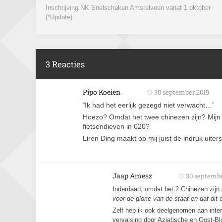
Inschrijving NK Snelschaken Amstelveen vanaf 1 oktober
(*Update)
3 Reacties
Pipo Koeien
30 september 2019
Ik had het eerlijk gezegd niet verwacht…”
“
Hoezo? Omdat het twee chinezen zijn? Mijn f
fietsendieven in 020?
Liren Ding maakt op mij juist de indruk uiterst
Jaap Amesz
30 septembe
Inderdaad, omdat het 2 Chinezen zijn
voor de glorie van de staat en dat dit e
Zelf heb ik ook deelgenomen aan intern
vervalsing door Aziatische en Oost-