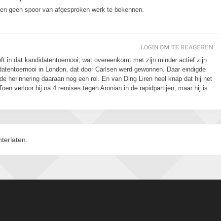
d en geen spoor van afgesproken werk te bekennen.
LOGIN OM TE REAGEREN
ft in dat kandidatentoernooi, wat overeenkomt met zijn minder actief zijn
datentoernooi in London, dat door Carlsen werd gewonnen. Daar eindigde
 de herinnering daaraan nog een rol. En van Ding Liren heel knap dat hij net
oen verloor hij na 4 remises tegen Aronian in de rapidpartijen, maar hij is
terlaten.