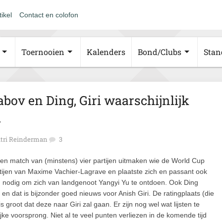
tikel
Contact en colofon
Toernooien
Kalenders
Bond/Clubs
Stan
bov en Ding, Giri waarschijnlijk
i
tri Reinderman
3
en match van (minstens) vier partijen uitmaken wie de World Cup
rtijen van Maxime Vachier-Lagrave en plaatste zich en passant ook
en nodig om zich van landgenoot Yangyi Yu te ontdoen. Ook Ding
en dat is bijzonder goed nieuws voor Anish Giri. De ratingplaats (die
groot dat deze naar Giri zal gaan. Er zijn nog wel wat lijsten te
jke voorsprong. Niet al te veel punten verliezen in de komende tijd