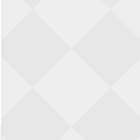
Zwolle Zuid Schaakt! Terrassentoernooi
voor duo’s
5 september 2026 · Zwolle
22e Hans Sandbrink Memorial
5 september 2026 · Utrecht
Open Kampioenschap Gouda 2026
5 september 2026 · Gouda