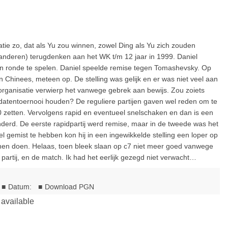
tie zo, dat als Yu zou winnen, zowel Ding als Yu zich zouden
 anderen) terugdenken aan het WK t/m 12 jaar in 1999. Daniel
 ronde te spelen.
Daniel speelde remise tegen Tomashevsky. Op
hinees, meteen op. De stelling was gelijk en er was niet veel aan
rganisatie verwierp het vanwege gebrek aan bewijs. Zou zoiets
idatentoernooi houden? De reguliere partijen gaven wel reden om te
0 zetten. Vervolgens rapid en eventueel snelschaken en dan is een
nderd. De eerste rapidpartij werd remise, maar in de tweede was het
 gemist te hebben kon hij in een ingewikkelde stelling een loper op
nnen doen. Helaas, toen bleek slaan op c7 niet meer goed vanwege
partij, en de match. Ik had het eerlijk gezegd niet verwacht…