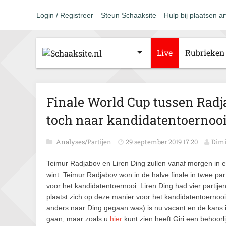
Login / Registreer
Steun Schaaksite
Hulp bij plaatsen ar
Live
Rubrieken
Finale World Cup tussen Radja
toch naar kandidatentoernoo
Analyses/Partijen
29 september 2019 17:20
Dimi
Teimur Radjabov en Liren Ding zullen vanaf morgen in e
wint. Teimur Radjabov won in de halve finale in twee pa
voor het kandidatentoernooi. Liren Ding had vier partij
plaatst zich op deze manier voor het kandidatentoernooi 
anders naar Ding gegaan was) is nu vacant en de kans is 
gaan, maar zoals u
hier
kunt zien heeft Giri een behoorli