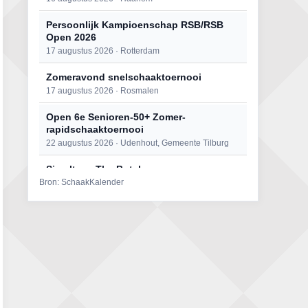
Persoonlijk Kampioenschap RSB/RSB
Open 2026
17 augustus 2026 · Rotterdam
Zomeravond snelschaaktoernooi
17 augustus 2026 · Rosmalen
Open 6e Senioren-50+ Zomer-
rapidschaaktoernooi
22 augustus 2026 · Udenhout, Gemeente Tilburg
Simultaan The Butcher
Bron: SchaakKalender
22 augustus 2026 · Utrecht
Mat op ‘t Wad
22 augustus 2026 · Den Burg, Texel
2e Utrechts kroegloperstoernooi
23 augustus 2026 · Utrecht
Open Eemlandtoernooi 2026
25 augustus 2026 · Bunschoten-Spakenburg