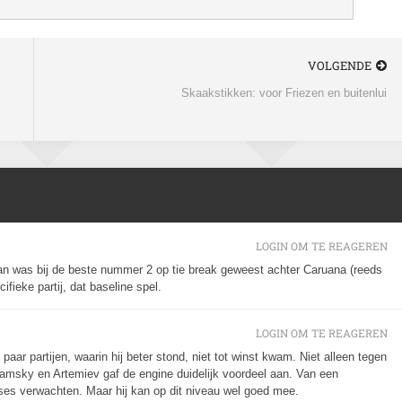
VOLGENDE
Skaakstikken: voor Friezen en buitenlui
LOGIN OM TE REAGEREN
n was bij de beste nummer 2 op tie break geweest achter Caruana (reeds
ifieke partij, dat baseline spel.
LOGIN OM TE REAGEREN
aar partijen, waarin hij beter stond, niet tot winst kwam. Niet alleen tegen
msky en Artemiev gaf de engine duidelijk voordeel aan. Van een
ises verwachten. Maar hij kan op dit niveau wel goed mee.