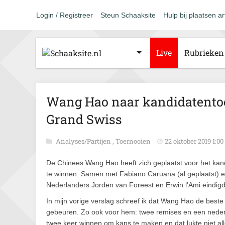
Login / Registreer
Steun Schaaksite
Hulp bij plaatsen ar
Live
Rubrieken
Wang Hao naar kandidatentoe
Grand Swiss
Analyses/Partijen
,
Toernooien
22 oktober 2019 1:00
De Chinees Wang Hao heeft zich geplaatst voor het kan
te winnen. Samen met Fabiano Caruana (al geplaatst) ein
Nederlanders Jorden van Foreest en Erwin l’Ami eindig
In mijn vorige verslag schreef ik dat Wang Hao de beste
gebeuren. Zo ook voor hem: twee remises en een nederl
twee keer winnen om kans te maken en dat lukte niet al