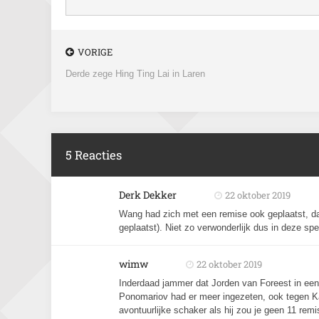
VORIGE
Derde zege Hing Ting Lai in Laren
5 Reacties
Derk Dekker
22 oktober 2019
Wang had zich met een remise ook geplaatst, da
geplaatst). Niet zo verwonderlijk dus in deze spec
wimw
22 oktober 2019
Inderdaad jammer dat Jorden van Foreest in een p
Ponomariov had er meer ingezeten, ook tegen Ka
avontuurlijke schaker als hij zou je geen 11 rem