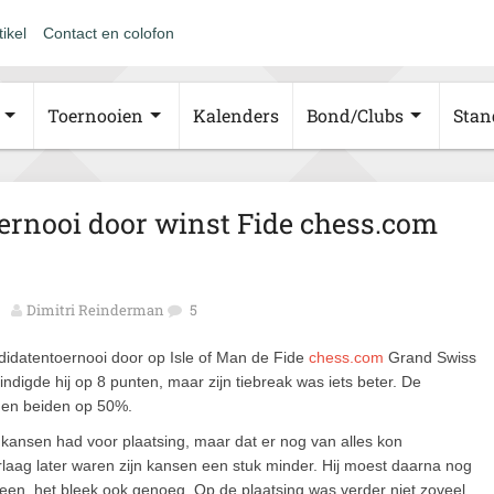
tikel
Contact en colofon
Toernooien
Kalenders
Bond/Clubs
Stan
rnooi door winst Fide chess.com
Dimitri Reinderman
5
didatentoernooi door op Isle of Man de Fide
chess.com
Grand Swiss
digde hij op 8 punten, maar zijn tiebreak was iets beter. De
den beiden op 50%.
 kansen had voor plaatsing, maar dat er nog van alles kon
aag later waren zijn kansen een stuk minder. Hij moest daarna nog
leen, het bleek ook genoeg. Op de plaatsing was verder niet zoveel