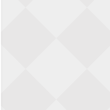
Zwolle Zuid Schaakt! Terrassentoernooi
voor duo’s
5 september 2026 · Zwolle
22e Hans Sandbrink Memorial
5 september 2026 · Utrecht
Open Kampioenschap Gouda 2026
5 september 2026 · Gouda