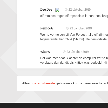
Dee Dee
22 oktober 2019
elf remises tegen elf topspelers is echt heel kn
RemcoG
22 oktober 2019
Wel te vermelden bij Van Foreest: alle elf zijn t
tegenstander had 2664 (Shirov). De gemiddelde
wimw
22 oktober 2019
Het was meer dat ik achter de computer zat te
verslaan, dan dat dit als kritiek was bedoeld. Hi
Alleen
geregistreerde
gebruikers kunnen een reactie ach