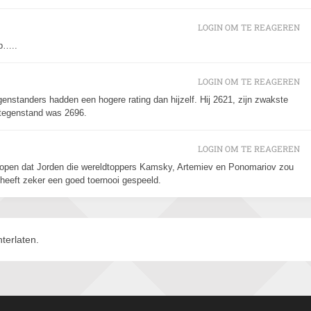
LOGIN OM TE REAGEREN
ap…..
LOGIN OM TE REAGEREN
egenstanders hadden een hogere rating dan hijzelf. Hij 2621, zijn zwakste
 tegenstand was 2696.
LOGIN OM TE REAGEREN
 hopen dat Jorden die wereldtoppers Kamsky, Artemiev en Ponomariov zou
j heeft zeker een goed toernooi gespeeld.
terlaten.