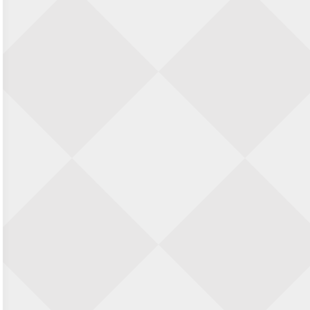
Nazomervierkampentoernooi 2026
28 augustus 2026 · Assen
KC Open
28 augustus 2026 · Haarlem
11e Goirles Weekend Kampioenschap
28 augustus 2026 · Goirle
Keisnel Schaaktoernooi
29 augustus 2026 · Amersfoort
Kroeg & Loper Leiden
30 augustus 2026 · Leiden
Open Schaakkampioenschap van
Arnhem
4 september 2026 · ARNHEM
Groninger stappenkampioenschap
5 september 2026 · Groningen