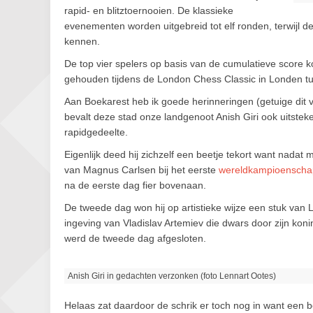
rapid- en blitztoernooien. De klassieke
evenementen worden uitgebreid tot elf ronden, terwijl d
kennen.
De top vier spelers op basis van de cumulatieve score
gehouden tijdens de London Chess Classic in Londen 
Aan Boekarest heb ik goede herinneringen (getuige dit v
bevalt deze stad onze landgenoot Anish Giri ook uitstek
rapidgedeelte.
Eigenlijk deed hij zichzelf een beetje tekort want nad
van Magnus Carlsen bij het eerste
wereldkampioenscha
na de eerste dag fier bovenaan.
De tweede dag won hij op artistieke wijze een stuk van 
ingeving van Vladislav Artemiev die dwars door zijn ko
werd de tweede dag afgesloten.
Anish Giri in gedachten verzonken (foto Lennart Ootes)
Helaas zat daardoor de schrik er toch nog in want een 