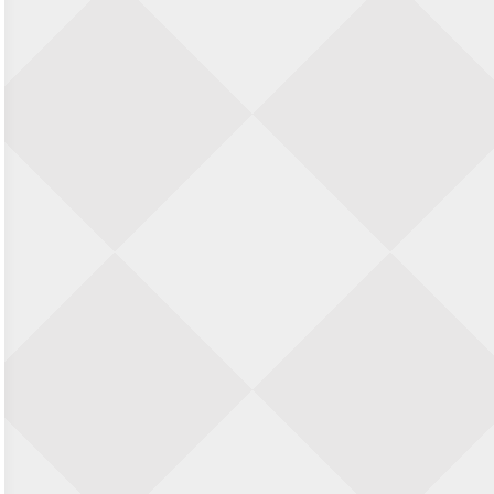
Nazomervierkampentoernooi 2026
28 augustus 2026 · Assen
KC Open
28 augustus 2026 · Haarlem
11e Goirles Weekend Kampioenschap
28 augustus 2026 · Goirle
Keisnel Schaaktoernooi
29 augustus 2026 · Amersfoort
Kroeg & Loper Leiden
30 augustus 2026 · Leiden
Open Schaakkampioenschap van
Arnhem
4 september 2026 · ARNHEM
Groninger stappenkampioenschap
5 september 2026 · Groningen