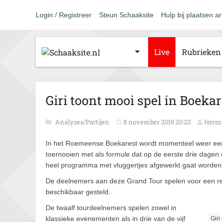
Login / Registreer
Steun Schaaksite
Hulp bij plaatsen ar
Live
Rubrieken
Giri toont mooi spel in Boekar
Analyses/Partijen
8 november 2019 20:22
Herm
In het Roemeense Boekarest wordt momenteel weer een
toernooien met als formule dat op de eerste drie dagen
heel programma met vluggertjes afgewerkt gaat worden
De deelnemers aan deze Grand Tour spelen voor een recor
beschikbaar gesteld.
De twaalf tourdeelnemers spelen zowel in
klassieke evenementen als in drie van de vijf
Giri