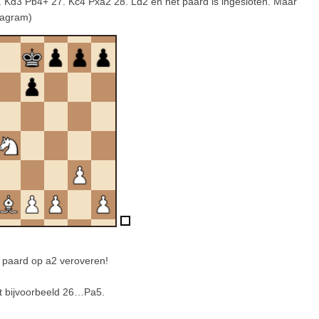
26. Kd3 Pb4+ 27. Kc4 Pxa2 28. Ld2 en het paard is ingesloten. Maar
iagram)
e paard op a2 veroveren!
t bijvoorbeeld 26…Pa5.