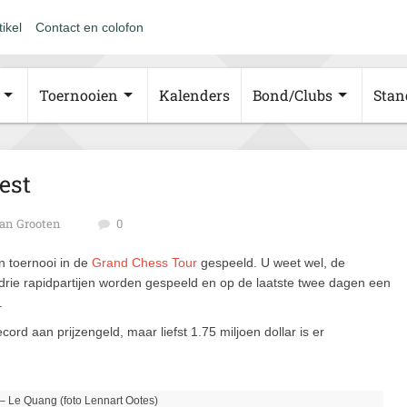
tikel
Contact en colofon
Toernooien
Kalenders
Bond/Clubs
Stan
est
an Grooten
0
 toernooi in de
Grand Chess Tour
gespeeld. U weet wel, de
 drie rapidpartijen worden gespeeld en op de laatste twee dagen een
.
d aan prijzengeld, maar liefst 1.75 miljoen dollar is er
 – Le Quang (foto Lennart Ootes)