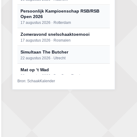
Persoonlijk Kampioenschap RSB/RSB
Open 2026
17 augustus 2026 · Rotterdam
Zomeravond snelschaaktoernooi
17 augustus 2026 · Rosmalen
Simultaan The Butcher
22 augustus 2026 · Utrecht
Mat op ‘t Wad
22 augustus 2026 · Den Burg, Texel
Bron: SchaakKalender
Open 6e Senioren-50+ Zomer-
rapidschaaktoernooi
22 augustus 2026 · Udenhout, Gemeente Tilburg
2e Utrechts kroegloperstoernooi
23 augustus 2026 · Utrecht
Open Eemlandtoernooi 2026
25 augustus 2026 · Bunschoten-Spakenburg