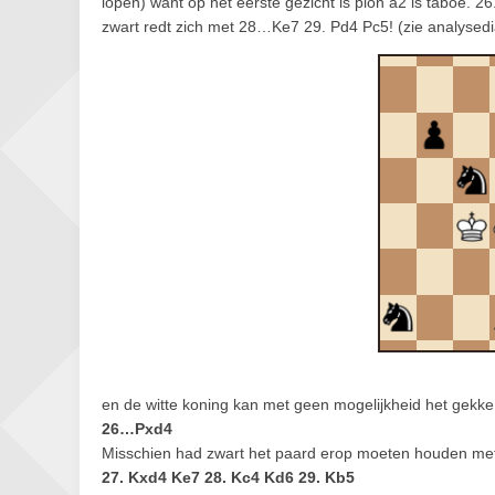
lopen) want op het eerste gezicht is pion a2 is taboe. 
zwart redt zich met 28…Ke7 29. Pd4 Pc5! (zie analysed
en de witte koning kan met geen mogelijkheid het gekk
26…Pxd4
Misschien had zwart het paard erop moeten houden me
27. Kxd4 Ke7 28. Kc4 Kd6 29. Kb5