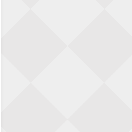
Zwolle Zuid Schaakt! Terrassentoernooi
voor duo’s
5 september 2026 · Zwolle
22e Hans Sandbrink Memorial
5 september 2026 · Utrecht
Open Kampioenschap Gouda 2026
5 september 2026 · Gouda