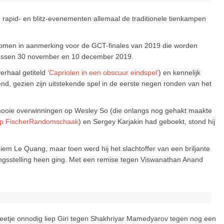
e rapid- en blitz-evenementen allemaal de traditionele tienkampen
 komen in aanmerking voor de GCT-finales van 2019 die worden
tussen 30 november en 10 december 2019.
erhaal getiteld
‘Capriolen in een obscuur eindspel’
) en kennelijk
end, gezien zijn uitstekende spel in de eerste negen ronden van het
at mooie overwinningen op Wesley So (die onlangs nog gehakt maakte
p FischerRandomschaak
) en Sergey Karjakin had geboekt, stond hij
Liem Le Quang, maar toen werd hij het slachtoffer van een briljante
ningsstelling heen ging. Met een remise tegen Viswanathan Anand
beetje onnodig liep Giri tegen Shakhriyar Mamedyarov tegen nog een