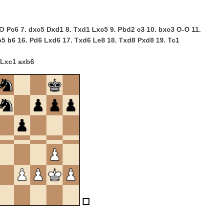
 O-O Pc6 7. dxc5 Dxd1 8. Txd1 Lxc5 9. Pbd2 c3 10. bxc3 O-O 11.
b5 b6 16. Pd6 Lxd6 17. Txd6 Le8 18. Txd8 Pxd8 19. Tc1
 Lxc1 axb6