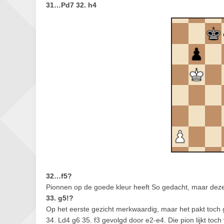
31…Pd7 32. h4
32…f5?
Pionnen op de goede kleur heeft So gedacht, maar deze 
33. g5!?
Op het eerste gezicht merkwaardig, maar het pakt toch g
34. Ld4 g6 35. f3 gevolgd door e2-e4. Die pion lijkt toc