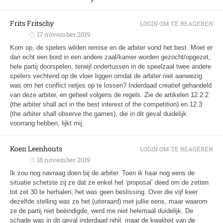
Frits Fritschy
LOGIN OM TE REAGEREN
17 november 2019
Kom op, de spelers wilden remise en de arbiter vond het best. Moet er
dan echt een bord in een andere zaal/kamer worden gezocht/opgezet,
hele partij doorspelen, terwijl ondertussen in de speelzaal twee andere
spelers vechtend op de vloer liggen omdat de arbiter niet aanwezig
was om het conflict netjes op te lossen? Inderdaad creatief gehandeld
van deze arbiter, en geheel volgens de regels. Zie de artikelen 12.2.2
(the arbiter shall act in the best interest of the competition) en 12.3
(the arbiter shall observe the games), die in dit geval duidelijk
voorrang hebben, lijkt mij.
Koen Leenhouts
LOGIN OM TE REAGEREN
18 november 2019
Ik zou nog navraag doen bij de arbiter. Toen ik haar nog eens de
situatie schetste zij ze dat ze enkel het ‘proposal’ deed om de zetten
tot zet 30 te herhalen; het was geen beslissing. Over die vijf keer
dezelfde stelling was ze het (uiteraard) met jullie eens, maar waarom
ze de partij niet beëindigde, werd me niet helemaal duidelijk. De
schade was in dit geval inderdaad nihil, maar de kwaliteit van de