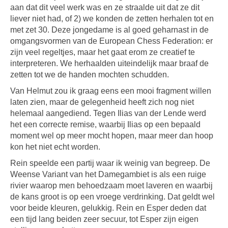
aan dat dit veel werk was en ze straalde uit dat ze dit
liever niet had, of 2) we konden de zetten herhalen tot en
met zet 30. Deze jongedame is al goed geharnast in de
omgangsvormen van de European Chess Federation: er
zijn veel regeltjes, maar het gaat erom ze creatief te
interpreteren. We herhaalden uiteindelijk maar braaf de
zetten tot we de handen mochten schudden.
Van Helmut zou ik graag eens een mooi fragment willen
laten zien, maar de gelegenheid heeft zich nog niet
helemaal aangediend. Tegen Ilias van der Lende werd
het een correcte remise, waarbij Ilias op een bepaald
moment wel op meer mocht hopen, maar meer dan hoop
kon het niet echt worden.
Rein speelde een partij waar ik weinig van begreep. De
Weense Variant van het Damegambiet is als een ruige
rivier waarop men behoedzaam moet laveren en waarbij
de kans groot is op een vroege verdrinking. Dat geldt wel
voor beide kleuren, gelukkig. Rein en Esper deden dat
een tijd lang beiden zeer secuur, tot Esper zijn eigen