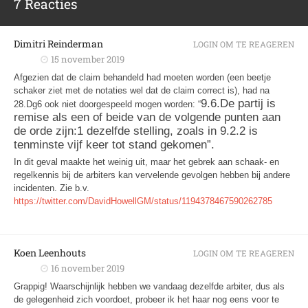
7 Reacties
Dimitri Reinderman
LOGIN OM TE REAGEREN
15 november 2019
Afgezien dat de claim behandeld had moeten worden (een beetje
schaker ziet met de notaties wel dat de claim correct is), had na
9.6
.
De partij is
28.Dg6 ook niet doorgespeeld mogen worden: “
r
emise als een of beide van de volgende punten aan
de orde zijn
:
1
dezelfde stel
ling,
zo
al
s in 9.2
.2
is
ten
minste
vijf
keer
tot stand gekomen”.
In dit geval maakte het weinig uit, maar het gebrek aan schaak- en
regelkennis bij de arbiters kan vervelende gevolgen hebben bij andere
incidenten. Zie b.v.
https://twitter.com/DavidHowellGM/status/1194378467590262785
Koen Leenhouts
LOGIN OM TE REAGEREN
16 november 2019
Grappig! Waarschijnlijk hebben we vandaag dezelfde arbiter, dus als
de gelegenheid zich voordoet, probeer ik het haar nog eens voor te