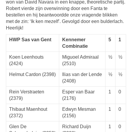
won van David Navara in een knappe, theoretische partij.
Robert vierde zijn overwinning door een Fanta te
bestellen en hij beantwoordde onze vragende blikken
met de zin: ‘Ik ken mezelf’. Gevolgd door een bulderlach.
Heerlijk!
HWP Sas van Gent
Kennemer
5
1
Combinatie
Koen Leenhouts
Miguoel Admiraal
½
½
(2424)
(2510)
Helmut Cardon (2398)
Ilias van der Lende
½
½
(2408)
Rein Verstraeten
Esper van Baar
1
0
(2379)
(2176)
Thibaut Maenhout
Edwyn Mesman
1
0
(2372)
(2156)
Glen De
Richard Duijn
1
0