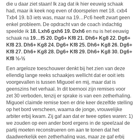
die u daar ziet staan! Ik zag dat ik hier eeuwig schaak
had, maar ik keek nog even of doorspelen met 18. cxb4
Txb4 19. b3 iets was, maar na 19…Pc6 heeft zwart geen
enkel probleem. De opdracht van de coach indachtig
speelde ik
18. Lxh6 gxh6 19. Dxh6
en nu is het eeuwig
schaak na
19…f5 20. Dg6+ Kf8 21. Dh6+ Kg8 22. Dg6+
Kf8 23. Dh6+ Kg8 24. Dg6+ Kf8 25. Dh6+ Kg8 26. Dg6+
Kf8 27. Dh6+ Kg8 28. Dg6+ Kf8 29. Dh6+ Kg8 30. Dg6+
Kf8
½-½
Een argeloze toeschouwer denkt bij het zien van deze
ellendig lange reeks schaakjes wellicht dat er ooit iets
voorgevallen is tussen Miguoel en mij, maar dat is
geenszins het verhaal. In dit toernooi zijn remises voor
zet 30 verboden, tenzij er sprake is van een zetherhaling.
Miguoel claimde remise toen er drie keer dezelfde stelling
op het bord verscheen, waarna de jonge, vrouwelijke
arbiter erbij kwam. Zij gaf aan dat er twee opties waren: 1)
we zouden op een ander bord ergens in de speelzaal de
partij moeten reconstrueren om aan te tonen dat het
daadwerkelijk een zetherhaling was, maar ze gaf erbij