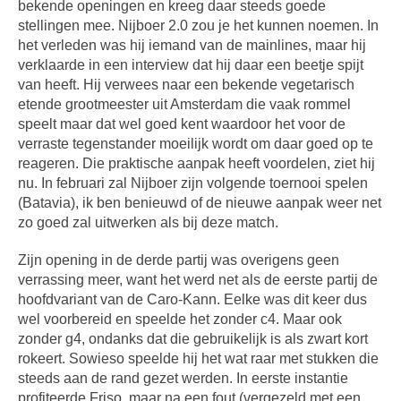
bekende openingen en kreeg daar steeds goede
stellingen mee. Nijboer 2.0 zou je het kunnen noemen. In
het verleden was hij iemand van de mainlines, maar hij
verklaarde in een interview dat hij daar een beetje spijt
van heeft. Hij verwees naar een bekende vegetarisch
etende grootmeester uit Amsterdam die vaak rommel
speelt maar dat wel goed kent waardoor het voor de
verraste tegenstander moeilijk wordt om daar goed op te
reageren. Die praktische aanpak heeft voordelen, ziet hij
nu. In februari zal Nijboer zijn volgende toernooi spelen
(Batavia), ik ben benieuwd of de nieuwe aanpak weer net
zo goed zal uitwerken als bij deze match.
Zijn opening in de derde partij was overigens geen
verrassing meer, want het werd net als de eerste partij de
hoofdvariant van de Caro-Kann. Eelke was dit keer dus
wel voorbereid en speelde het zonder c4. Maar ook
zonder g4, ondanks dat die gebruikelijk is als zwart kort
rokeert. Sowieso speelde hij het wat raar met stukken die
steeds aan de rand gezet werden. In eerste instantie
profiteerde Friso, maar na een fout (vergezeld met een