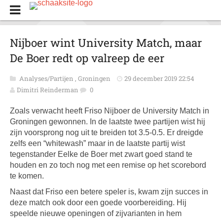
Nijboer wint University Match, maar
De Boer redt op valreep de eer
Analyses/Partijen
,
Groningen
29 december 2019 22:54
Dimitri Reinderman
0
Zoals verwacht heeft Friso Nijboer de University Match in
Groningen gewonnen. In de laatste twee partijen wist hij
zijn voorsprong nog uit te breiden tot 3.5-0.5. Er dreigde
zelfs een “whitewash” maar in de laatste partij wist
tegenstander Eelke de Boer met zwart goed stand te
houden en zo toch nog met een remise op het scorebord
te komen.
Naast dat Friso een betere speler is, kwam zijn succes in
deze match ook door een goede voorbereiding. Hij
speelde nieuwe openingen of zijvarianten in hem