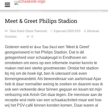
Meet & Greet Philips Stadion
Tata Steel Chess Toernooi
8 januari 2020 9:53
Herman
Grooten
0
door Tata Steel
Gisteren werd er
een ‘Meet & Greet’
georganiseerd in het Philips Stadion. Dat is dé
gelegenheid voor schaakjeugd in Eindhoven en
omstreken om eens op een informele manier kennis te
maken met een sterke grootmeester. Omdat het stadion
bij mij om de hoek ligt, ben ik uiteraard ook even
binnengewandeld. Als bewonderaar van aartsrivaal Ajax
heb ik daar normaliter weinig te zoeken en daarom was ik
ook een verkeerde deur binnen gegaan en kwam tot mijn
verbazing ook Anish Giri daar tegen. De mevrouw aan de
receptie wist niets van een schaakactiviteit maar wel hoe
wij het PSV-café binnen konden komen. Daar waren al