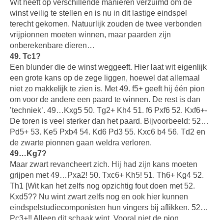
Wit heeft op verschillende manieren verzuimd om de
winst veilig te stellen en is nu in dit lastige eindspel
terecht gekomen. Natuurlijk zouden de twee verbonden
vrijpionnen moeten winnen, maar paarden zijn
onberekenbare dieren…
49. Tc1?
Een blunder die de winst weggeeft. Hier laat wit eigenlijk
een grote kans op de zege liggen, hoewel dat allemaal
niet zo makkelijk te zien is. Met 49. f5+ geeft hij één pion
om voor de andere een paard te winnen. De rest is dan
’techniek’. 49…Kxg5 50. Tg2+ Kh4 51. f6 Pxf6 52. Kxf6+-
De toren is veel sterker dan het paard. Bijvoorbeeld: 52…
Pd5+ 53. Ke5 Pxb4 54. Kd6 Pd3 55. Kxc6 b4 56. Td2 en
de zwarte pionnen gaan weldra verloren.
49…Kg7?
Maar zwart revancheert zich. Hij had zijn kans moeten
grijpen met 49…Pxa2! 50. Txc6+ Kh5! 51. Th6+ Kg4 52.
Th1 [Wit kan het zelfs nog opzichtig fout doen met 52.
Kxd5?? Nu wint zwart zelfs nog en ook hier kunnen
eindspelstudiecomponisten hun vingers bij aflikken. 52…
Pc3+!! Alleen dit schaak wint. Vooral niet de pion