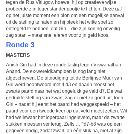
tegen de Rus Vitiugov, hoewel hij op creatieve wijze
probeerde zijn tegenstander pootje te lichten. Deze gaf
op het juiste moment een pion om een mogelijke aanval
uit de stelling te halen en hij bleek het witte spel zo
ontregeld te hebben, dat Giri – die zijn koning onveilig
zag staan – maar snel eieren voor zijn geld koos.
Ronde 3
MASTERS
Anish Giri had in deze ronde lastig tegen Viswanathan
Anand. De ex-wereldkampioen is nog lang niet
afgeschreven. De uitnodiging tot de Berlijnse Muur van
Giri werd beantwoord met 4.d3 en daarin moest het
zwarte paard naar het wat ongelukkige veld d7. De wat
gedrukte stelling van zwart, zag er niet zo goed uit, toen
Giri – nadat hij eerst het paard had weggespeeld – het
paard voor een tweede keer op dat veld moest zetten. Wit
had weliswaar het loperpaar ingeleverd, maar de zwarte
stukken moesten ver terug. Zelfs …Pd7-b8 was op een
gegeven nodig, zodat zwart, op één stuk na, met al zijn