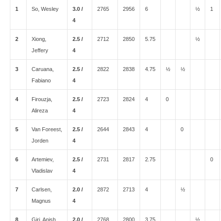
1
So, Wesley
3.0 /
2765
2956
6
½
1
4
2
Xiong,
2.5 /
2712
2850
5.75
½
Jeffery
4
3
Caruana,
2.5 /
2822
2838
4.75
½
½
Fabiano
4
4
Firouzja,
2.5 /
2723
2824
4
0
Alireza
4
5
Van Foreest,
2.5 /
2644
2843
4
0
Jorden
4
6
Artemiev,
2.5 /
2731
2817
2.75
0
Vladislav
4
7
Carlsen,
2.0 /
2872
2713
4
½
Magnus
4
8
Giri, Anish
2.0 /
2768
2800
3.75
½