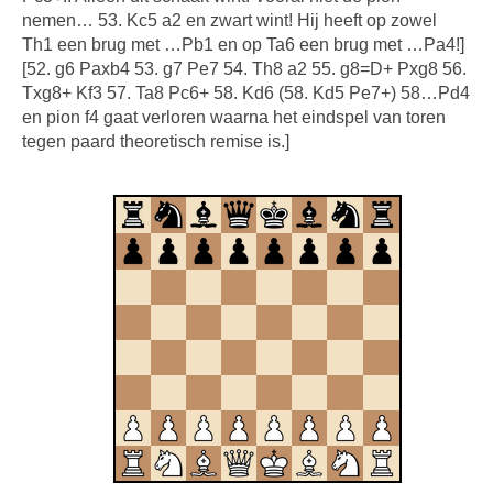
nemen… 53. Kc5 a2 en zwart wint! Hij heeft op zowel
Th1 een brug met …Pb1 en op Ta6 een brug met …Pa4!]
[52. g6 Paxb4 53. g7 Pe7 54. Th8 a2 55. g8=D+ Pxg8 56.
Txg8+ Kf3 57. Ta8 Pc6+ 58. Kd6 (58. Kd5 Pe7+) 58…Pd4
en pion f4 gaat verloren waarna het eindspel van toren
tegen paard theoretisch remise is.]