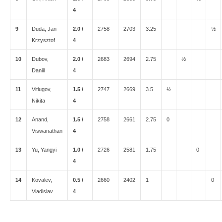
4
9
Duda, Jan-
2.0 /
2758
2703
3.25
½
Krzysztof
4
10
Dubov,
2.0 /
2683
2694
2.75
½
Daniil
4
11
Vitiugov,
1.5 /
2747
2669
3.5
½
Nikita
4
12
Anand,
1.5 /
2758
2661
2.75
0
Viswanathan
4
13
Yu, Yangyi
1.0 /
2726
2581
1.75
0
4
14
Kovalev,
0.5 /
2660
2402
1
0
Vladislav
4