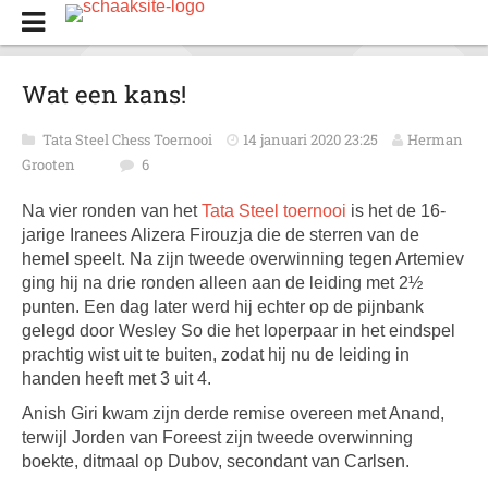
Wat een kans!
Tata Steel Chess Toernooi
14 januari 2020 23:25
Herman
Grooten
6
Na vier ronden van het
Tata Steel toernooi
is het de 16-
jarige Iranees Alizera Firouzja die de sterren van de
hemel speelt. Na zijn tweede overwinning tegen Artemiev
ging hij na drie ronden alleen aan de leiding met 2½
punten. Een dag later werd hij echter op de pijnbank
gelegd door Wesley So die het loperpaar in het eindspel
prachtig wist uit te buiten, zodat hij nu de leiding in
handen heeft met 3 uit 4.
Anish Giri kwam zijn derde remise overeen met Anand,
terwijl Jorden van Foreest zijn tweede overwinning
boekte, ditmaal op Dubov, secondant van Carlsen.