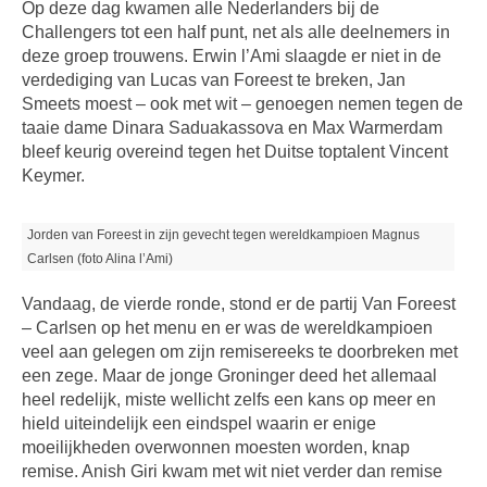
Op deze dag kwamen alle Nederlanders bij de
Challengers tot een half punt, net als alle deelnemers in
deze groep trouwens. Erwin l’Ami slaagde er niet in de
verdediging van Lucas van Foreest te breken, Jan
Smeets moest – ook met wit – genoegen nemen tegen de
taaie dame Dinara Saduakassova en Max Warmerdam
bleef keurig overeind tegen het Duitse toptalent Vincent
Keymer.
Jorden van Foreest in zijn gevecht tegen wereldkampioen Magnus
Carlsen (foto Alina l’Ami)
Vandaag, de vierde ronde, stond er de partij Van Foreest
– Carlsen op het menu en er was de wereldkampioen
veel aan gelegen om zijn remisereeks te doorbreken met
een zege. Maar de jonge Groninger deed het allemaal
heel redelijk, miste wellicht zelfs een kans op meer en
hield uiteindelijk een eindspel waarin er enige
moeilijkheden overwonnen moesten worden, knap
remise. Anish Giri kwam met wit niet verder dan remise