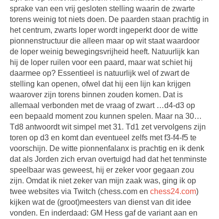
sprake van een vrij gesloten stelling waarin de zwarte
torens weinig tot niets doen. De paarden staan prachtig in
het centrum, zwarts loper wordt ingeperkt door de witte
pionnenstructuur die alleen maar op wit staat waardoor
de loper weinig bewegingsvrijheid heeft. Natuurlijk kan
hij de loper ruilen voor een paard, maar wat schiet hij
daarmee op? Essentieel is natuurlijk wel of zwart de
stelling kan openen, ofwel dat hij een lijn kan krijgen
waarover zijn torens binnen zouden komen. Dat is
allemaal verbonden met de vraag of zwart …d4-d3 op
een bepaald moment zou kunnen spelen. Maar na 30…
Td8 antwoordt wit simpel met 31. Td1 zet vervolgens zijn
toren op d3 en komt dan eventueel zelfs met f3-f4-f5 te
voorschijn. De witte pionnenfalanx is prachtig en ik denk
dat als Jorden zich ervan overtuigd had dat het tenminste
speelbaar was geweest, hij er zeker voor gegaan zou
zijn. Omdat ik niet zeker van mijn zaak was, ging ik op
twee websites via Twitch (chess.com en
chess24.com
)
kijken wat de (groot)meesters van dienst van dit idee
vonden. En inderdaad: GM Hess gaf de variant aan en