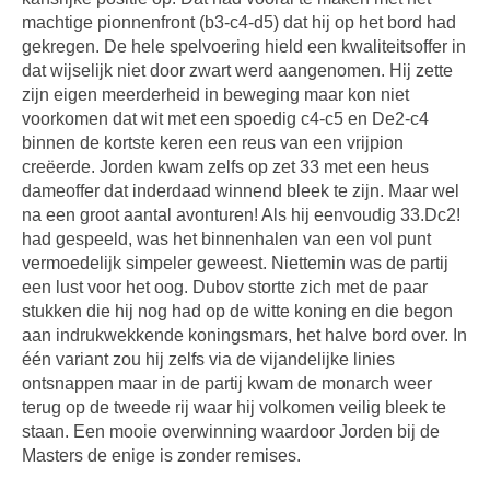
machtige pionnenfront (b3-c4-d5) dat hij op het bord had
gekregen. De hele spelvoering hield een kwaliteitsoffer in
dat wijselijk niet door zwart werd aangenomen. Hij zette
zijn eigen meerderheid in beweging maar kon niet
voorkomen dat wit met een spoedig c4-c5 en De2-c4
binnen de kortste keren een reus van een vrijpion
creëerde. Jorden kwam zelfs op zet 33 met een heus
dameoffer dat inderdaad winnend bleek te zijn. Maar wel
na een groot aantal avonturen! Als hij eenvoudig 33.Dc2!
had gespeeld, was het binnenhalen van een vol punt
vermoedelijk simpeler geweest. Niettemin was de partij
een lust voor het oog. Dubov stortte zich met de paar
stukken die hij nog had op de witte koning en die begon
aan indrukwekkende koningsmars, het halve bord over. In
één variant zou hij zelfs via de vijandelijke linies
ontsnappen maar in de partij kwam de monarch weer
terug op de tweede rij waar hij volkomen veilig bleek te
staan. Een mooie overwinning waardoor Jorden bij de
Masters de enige is zonder remises.