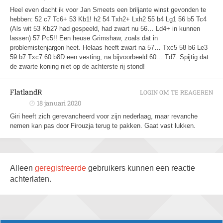
Heel even dacht ik voor Jan Smeets een briljante winst gevonden te
hebben: 52 c7 Tc6+ 53 Kb1! h2 54 Txh2+ Lxh2 55 b4 Lg1 56 b5 Tc4
(Als wit 53 Kb2? had gespeeld, had zwart nu 56… Ld4+ in kunnen
lassen) 57 Pc5!! Een heuse Grimshaw, zoals dat in
problemistenjargon heet. Helaas heeft zwart na 57… Txc5 58 b6 Le3
59 b7 Txc7 60 b8D een vesting, na bijvoorbeeld 60… Td7. Spijtig dat
de zwarte koning niet op de achterste rij stond!
FlatlandR
LOGIN OM TE REAGEREN
18 januari 2020
Giri heeft zich gerevancheerd voor zijn nederlaag, maar revanche
nemen kan pas door Firouzja terug te pakken. Gaat vast lukken.
Alleen
geregistreerde
gebruikers kunnen een reactie
achterlaten.