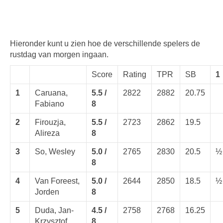
Hieronder kunt u zien hoe de verschillende spelers de
rustdag van morgen ingaan.
Score
Rating
TPR
SB
1
1
Caruana,
5.5 /
2822
2882
20.75
Fabiano
8
2
Firouzja,
5.5 /
2723
2862
19.5
Alireza
8
3
So, Wesley
5.0 /
2765
2830
20.5
½
8
4
Van Foreest,
5.0 /
2644
2850
18.5
½
Jorden
8
5
Duda, Jan-
4.5 /
2758
2768
16.25
Krzysztof
8