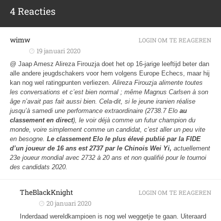
4 Reacties
wimw
LOGIN OM TE REAGEREN
19 januari 2020
@ Jaap Amesz Alireza Firouzja doet het op 16-jarige leeftijd beter dan
alle andere jeugdschakers voor hem volgens Europe Echecs, maar hij
kan nog wel ratingpunten verliezen.
Alireza Firouzja alimente toutes
les conversations et c’est bien normal ; même Magnus Carlsen à son
âge n’avait pas fait aussi bien. Cela-dit, si le jeune iranien réalise
jusqu’à samedi une performance extraordinaire (2738.7 Elo
au
classement en direct
), le voir déjà comme un futur champion du
monde, voire simplement comme un candidat, c’est aller un peu vite
en besogne.
Le classement Elo le plus élevé publié par la FIDE
d’un joueur de 16 ans est 2737 par le Chinois Wei Yi,
actuellement
23e joueur mondial avec 2732 à 20 ans et non qualifié pour le tournoi
des candidats 2020.
TheBlackKnight
LOGIN OM TE REAGEREN
20 januari 2020
Inderdaad wereldkampioen is nog wel weggetje te gaan. Uiteraard