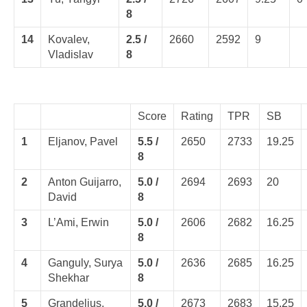
8
14
Kovalev,
2.5 /
2660
2592
9
Vladislav
8
Score
Rating
TPR
SB
1
Eljanov, Pavel
5.5 /
2650
2733
19.25
8
2
Anton Guijarro,
5.0 /
2694
2693
20
David
8
3
L’Ami, Erwin
5.0 /
2606
2682
16.25
8
4
Ganguly, Surya
5.0 /
2636
2685
16.25
Shekhar
8
5
Grandelius,
5.0 /
2673
2683
15.25