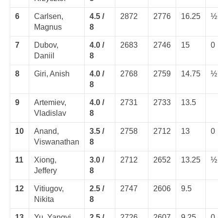
6
Carlsen,
4.5 /
2872
2776
16.25
½
Magnus
8
7
Dubov,
4.0 /
2683
2746
15
0
Daniil
8
8
Giri, Anish
4.0 /
2768
2759
14.75
½
8
9
Artemiev,
4.0 /
2731
2733
13.5
Vladislav
8
10
Anand,
3.5 /
2758
2712
13
0
Viswanathan
8
11
Xiong,
3.0 /
2712
2652
13.25
½
Jeffery
8
12
Vitiugov,
2.5 /
2747
2606
9.5
Nikita
8
13
Yu, Yangyi
2.5 /
2726
2607
9.25
0