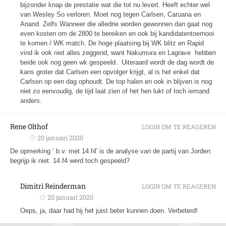
bijzonder knap de prestatie wat die tot nu levert. Heeft echter wel
van Wesley So verloren. Moet nog tegen Carlsen, Caruana en
Anand. Zelfs Wanneer die alledrie worden gewonnen dan gaat nog
even kosten om de 2800 te bereiken en ook bij kandidatentoernooi
te komen / WK match. De hoge plaatsing bij WK blitz en Rapid
vind ik ook niet alles zeggend, want Nakumura en Lagrave hebben
beide ook nog geen wk gespeeld. Uiteraard wordt de dag wordt de
kans groter dat Carlsen een opvolger krijgt, al is het enkel dat
Carlsen op een dag ophoudt. De top halen en ook in blijven is nog
niet zo eenvoudig, de tijd laat zien of het hen lukt of toch iemand
anders.
Rene Olthof
LOGIN OM TE REAGEREN
20 januari 2020
De opmerking ‘
b.v. met 14.f4′ is de analyse van de partij van Jorden
begrijp ik niet. 14.f4 werd toch gespeeld?
Dimitri Reinderman
LOGIN OM TE REAGEREN
20 januari 2020
Oeps, ja, daar had hij het juist beter kunnen doen. Verbeterd!