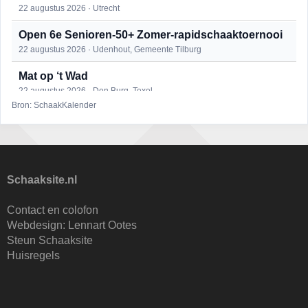
22 augustus 2026 · Utrecht
Open 6e Senioren-50+ Zomer-rapidschaaktoernooi
22 augustus 2026 · Udenhout, Gemeente Tilburg
Mat op ‘t Wad
22 augustus 2026 · Den Burg, Texel
Bron: SchaakKalender
2e Utrechts kroegloperstoernooi
23 augustus 2026 · Utrecht
Open Eemlandtoernooi 2026
25 augustus 2026 · Bunschoten-Spakenburg
Schaaksite.nl
DSC Girls Night
Contact en colofon
27 augustus 2026 · Delft
Webdesign:
Lennart Ootes
Steun Schaaksite
Nazomervierkampentoernooi 2026
Huisregels
28 augustus 2026 · Assen
KC Open
28 augustus 2026 · Haarlem