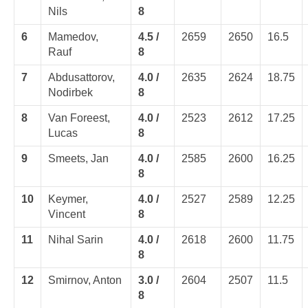
Nils
8
6
Mamedov,
4.5 /
2659
2650
16.5
Rauf
8
7
Abdusattorov,
4.0 /
2635
2624
18.75
Nodirbek
8
8
Van Foreest,
4.0 /
2523
2612
17.25
Lucas
8
9
Smeets, Jan
4.0 /
2585
2600
16.25
8
10
Keymer,
4.0 /
2527
2589
12.25
Vincent
8
11
Nihal Sarin
4.0 /
2618
2600
11.75
8
12
Smirnov, Anton
3.0 /
2604
2507
11.5
8