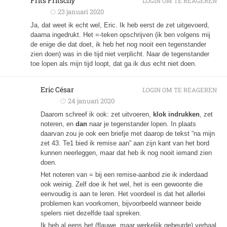
Frits Fritschy
LOGIN OM TE REAGEREN
23 januari 2020
Ja, dat weet ik echt wel, Eric. Ik heb eerst de zet uitgevoerd,
daarna ingedrukt. Het =-teken opschrijven (ik ben volgens mij
de enige die dat doet, ik heb het nog nooit een tegenstander
zien doen) was in die tijd niet verplicht. Naar de tegenstander
toe lopen als mijn tijd loopt, dat ga ik dus echt niet doen.
Eric César
LOGIN OM TE REAGEREN
24 januari 2020
Daarom schreef ik ook: zet uitvoeren,
klok indrukken
, zet
noteren, en
dan
naar je tegenstander lopen. In plaats
daarvan zou je ook een briefje met daarop de tekst “na mijn
zet 43. Te1 bied ik remise aan” aan zijn kant van het bord
kunnen neerleggen, maar dat heb ik nog nooit iemand zien
doen.
Het noteren van = bij een remise-aanbod zie ik inderdaad
ook weinig. Zelf doe ik het wel, het is een gewoonte die
eenvoudig is aan te leren. Het voordeel is dat het allerlei
problemen kan voorkomen, bijvoorbeeld wanneer beide
spelers niet dezelfde taal spreken.
Ik heb al eens het (flauwe, maar werkelijk gebeurde) verhaal