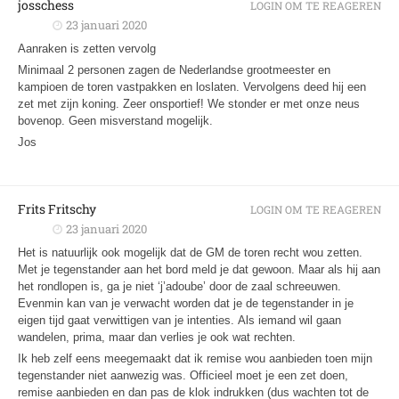
josschess
LOGIN OM TE REAGEREN
23 januari 2020
Aanraken is zetten vervolg
Minimaal 2 personen zagen de Nederlandse grootmeester en
kampioen de toren vastpakken en loslaten. Vervolgens deed hij een
zet met zijn koning. Zeer onsportief! We stonder er met onze neus
bovenop. Geen misverstand mogelijk.
Jos
Frits Fritschy
LOGIN OM TE REAGEREN
23 januari 2020
Het is natuurlijk ook mogelijk dat de GM de toren recht wou zetten.
Met je tegenstander aan het bord meld je dat gewoon. Maar als hij aan
het rondlopen is, ga je niet ‘j’adoube’ door de zaal schreeuwen.
Evenmin kan van je verwacht worden dat je de tegenstander in je
eigen tijd gaat verwittigen van je intenties. Als iemand wil gaan
wandelen, prima, maar dan verlies je ook wat rechten.
Ik heb zelf eens meegemaakt dat ik remise wou aanbieden toen mijn
tegenstander niet aanwezig was. Officieel moet je een zet doen,
remise aanbieden en dan pas de klok indrukken (dus wachten tot de