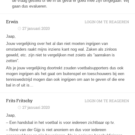
de vraag gesteld of we in dit geval er goed mee zijn omgegaan. Wij
gaan dus evalueren.
Erwin
LOGIN OM TE REAGEREN
27 januari 2020
Jaap,
Jouw vergelijking over het al dan niet moeten ingrijpen van
omstanders raakt mijns inziens kant nog wal. Zaken als zinloos
geweld, etc. zijn niet te vergelijken met zoiets als “aanraken is
zetten”.
Als je jouw vergelijking doortrekt zouden voetbalsupporters dus ook
mogen ingrijpen als het gaat om buitenspel en toeschouwers bij een
tenniswedstrijd mogen dan ook ingrijpen om aan te geven of die ene
bal in of uit is…
Frits Fritschy
LOGIN OM TE REAGEREN
27 januari 2020
Jaap,
– Een handsbal in het voetbal is voor
iedereen
zichtbaar op tv.
– René van der Gijp is niet anoniem en dus voor iedereen