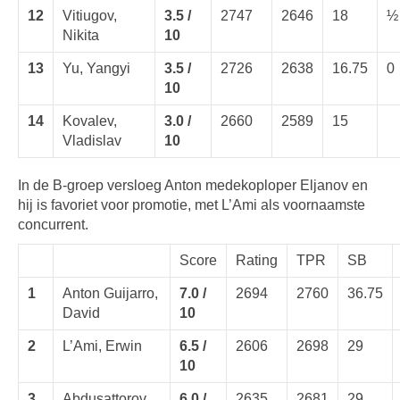
12
Vitiugov,
3.5 /
2747
2646
18
½
Nikita
10
13
Yu, Yangyi
3.5 /
2726
2638
16.75
0
10
14
Kovalev,
3.0 /
2660
2589
15
Vladislav
10
In de B-groep versloeg Anton medekoploper Eljanov en
hij is favoriet voor promotie, met L’Ami als voornaamste
concurrent.
Score
Rating
TPR
SB
1
Anton Guijarro,
7.0 /
2694
2760
36.75
David
10
2
L’Ami, Erwin
6.5 /
2606
2698
29
10
3
Abdusattorov,
6.0 /
2635
2681
29