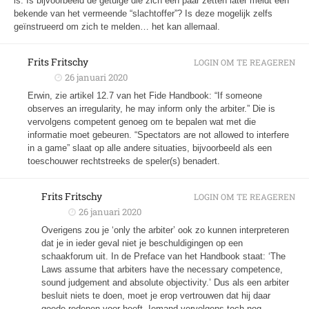
is: Is bijvoorbeeld de getuige die zich een paar zetten later meldt een
bekende van het vermeende “slachtoffer”? Is deze mogelijk zelfs
geïnstrueerd om zich te melden… het kan allemaal.
Frits Fritschy
LOGIN OM TE REAGEREN
26 januari 2020
Erwin, zie artikel 12.7 van het Fide Handbook: “If someone
observes an irregularity, he may inform only the arbiter.” Die is
vervolgens competent genoeg om te bepalen wat met die
informatie moet gebeuren. “Spectators are not allowed to interfere
in a game” slaat op alle andere situaties, bijvoorbeeld als een
toeschouwer rechtstreeks de speler(s) benadert.
Frits Fritschy
LOGIN OM TE REAGEREN
26 januari 2020
Overigens zou je ‘only the arbiter’ ook zo kunnen interpreteren
dat je in ieder geval niet je beschuldigingen op een
schaakforum uit. In de Preface van het Handbook staat: ‘The
Laws assume that arbiters have the necessary competence,
sound judgement and absolute objectivity.’ Dus als een arbiter
besluit niets te doen, moet je erop vertrouwen dat hij daar
goede redenen voor heeft. Iemand vervolgens toch nog