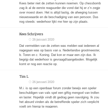
Kees beter niet de zetten kunnen noemen. Op chessbomb
zag ik al de eerste reaguurder die vond dat hij er z’n zegje
over moest doen. Het is altijd lastig, de afweging tussen
nieuwswaarde en de beschadiging van een persoon. Dus
nog steeds: wederhoor lijkt me hier op zijn plaats.
Kees Schrijvers
26 januari 2020
Dat vermelden van de zetten was melden wat iedereen al
nagegaan was op basis van a. Nederlandse grootmeester,
b. Toren en c. Koning. Dat kon er maar een zijn dus. Ik
begrijp dat wederhoor is gevraagd/aangeboden. Mogelijk
komt er nog een reactie op.
Tim L
26 januari 2020
M.i. is
op een openbaar forum
zonder bewijs een speler
beschuldigen van vals spel
een giftig mengsel van trollen
en laster. Hopelijk vindt dit gedrag geen navolging. Ik zou
het absurd vinden als de betreffende speler zich verplicht
voelt om hierop te reageren.