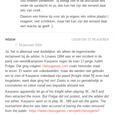
zou moeten verwerken. Jij brengt zelf in de discussie iets
onder de aandacht en ja, dan kan het zijn dat iemand daar
iets van vindt…
Daarom een kleine tip voor als je ergens iets online plaatst /
reageert; niet schrikken, maar het kan zijn dat iemand daar
een reactie op geeft :).
wimw
LOGIN OM TE REAGEREN
26 januari 2020
Ja, het is allemaal veel duidelijker, als alleen de tegenstander
reclameert bij de arbiter. In Linares 1994 was er een incident in de
partij van wereldkampioen Kasparov tegen de toen 17-jarige Judith
Polgar. Dat ging volgens
chessgames.com
zoals hieronder staat
te lezen. Er waren ook videobeelden, maar die werden niet gebruikt
om te zien of Kasparov inderdaad zijn paard [Knight ofwel N] even had
losgelaten, want daar ging het om! Zoiets is niet zo gemakkelijk te
constateren en zeker vanaf een bepaalde afstand niet.
Kasparov apparently let go of his knight when playing 36…Nc5 and
then retracted the move. But Polgar did not protest, and the arbiter did
not either. Kasparov went on to play 36…Nf8 and win the game. The
tournament director was later accused of having the video removed
from the public.
https://www.chessgames.com/perl/chessgame?