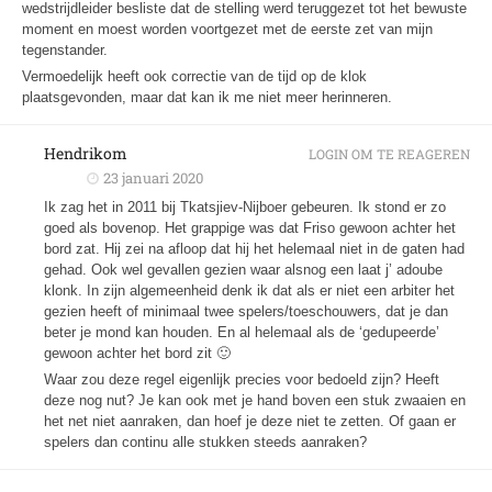
wedstrijdleider besliste dat de stelling werd teruggezet tot het bewuste
moment en moest worden voortgezet met de eerste zet van mijn
tegenstander.
Vermoedelijk heeft ook correctie van de tijd op de klok
plaatsgevonden, maar dat kan ik me niet meer herinneren.
Hendrikom
LOGIN OM TE REAGEREN
23 januari 2020
Ik zag het in 2011 bij Tkatsjiev-Nijboer gebeuren. Ik stond er zo
goed als bovenop. Het grappige was dat Friso gewoon achter het
bord zat. Hij zei na afloop dat hij het helemaal niet in de gaten had
gehad. Ook wel gevallen gezien waar alsnog een laat j’ adoube
klonk. In zijn algemeenheid denk ik dat als er niet een arbiter het
gezien heeft of minimaal twee spelers/toeschouwers, dat je dan
beter je mond kan houden. En al helemaal als de ‘gedupeerde’
gewoon achter het bord zit 🙂
Waar zou deze regel eigenlijk precies voor bedoeld zijn? Heeft
deze nog nut? Je kan ook met je hand boven een stuk zwaaien en
het net niet aanraken, dan hoef je deze niet te zetten. Of gaan er
spelers dan continu alle stukken steeds aanraken?