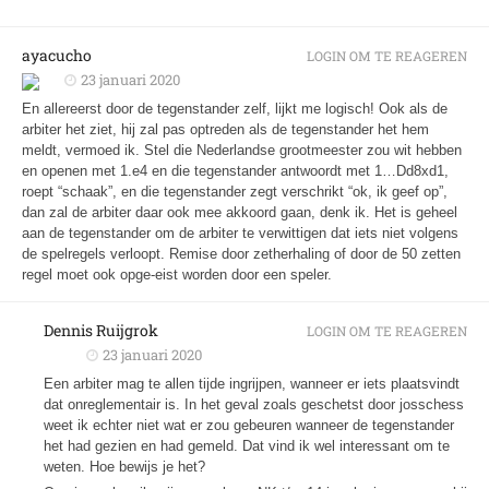
ayacucho
LOGIN OM TE REAGEREN
23 januari 2020
En allereerst door de tegenstander zelf, lijkt me logisch! Ook als de
arbiter het ziet, hij zal pas optreden als de tegenstander het hem
meldt, vermoed ik. Stel die Nederlandse grootmeester zou wit hebben
en openen met 1.e4 en die tegenstander antwoordt met 1…Dd8xd1,
roept “schaak”, en die tegenstander zegt verschrikt “ok, ik geef op”,
dan zal de arbiter daar ook mee akkoord gaan, denk ik. Het is geheel
aan de tegenstander om de arbiter te verwittigen dat iets niet volgens
de spelregels verloopt. Remise door zetherhaling of door de 50 zetten
regel moet ook opge-eist worden door een speler.
Dennis Ruijgrok
LOGIN OM TE REAGEREN
23 januari 2020
Een arbiter mag te allen tijde ingrijpen, wanneer er iets plaatsvindt
dat onreglementair is. In het geval zoals geschetst door josschess
weet ik echter niet wat er zou gebeuren wanneer de tegenstander
het had gezien en had gemeld. Dat vind ik wel interessant om te
weten. Hoe bewijs je het?