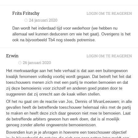
Frits Fritschy
LOGIN OM TE REAGEREN
24 januari 2020
Dan wordt het inderdaad tijd voor wederhoor (we hebben nu
allemaal wel kunnen deduceren om wie het gaat). Overigens is het
ook na bijvoorbeeld Tb4 nog steeds potremise.
Erwin
LOGIN OM TE REAGEREN
26 januari 2020
Het merkwaardige aan het hele verhaal is dat aan een buitengewoon
kwalijk fenomeen volledig voorbij wordt gegaan. Dat betreft het feit dat
toeschouwers menen zich met een partij te moeten bemoeien en dat
zij deze bemoeienis voor zichzelf en anderen goed praten door te
suggereren dat zij onrecht aan de kaak willen stellen.
Of het nu gaat om de reactie van Jos, Dennis of MvanLeeuwen; in alle
gevallen heeft de betreffende toeschouwer helemaal niks met de partij
te maken en heeft deze zich daar gewoon niet mee te bemoeien. Laat
de betreffende arbiters gewoon hun werk doen, dat is al moeilijk
genoeg zonder allerlei ongewenste bemoeienissen.
Bovendien kun je je afvragen in hoeverre een toeschouwer objectief