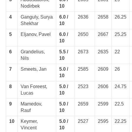
Nodirbek
10
4
Ganguly, Surya
6.0 /
2636
2658
26.25
Shekhar
10
5
Eljanov, Pavel
6.0 /
2650
2667
25.25
10
6
Grandelius,
5.5 /
2673
2635
22
Nils
10
7
Smeets, Jan
5.0 /
2585
2609
26
10
8
Van Foreest,
5.0 /
2523
2606
24.75
Lucas
10
9
Mamedov,
5.0 /
2659
2599
22.5
Rauf
10
10
Keymer,
5.0 /
2527
2595
22.25
Vincent
10