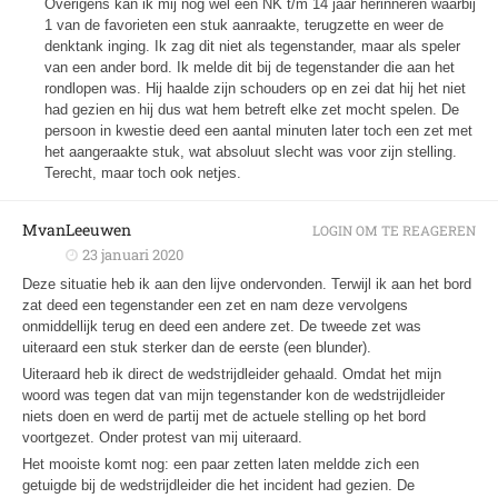
Overigens kan ik mij nog wel een NK t/m 14 jaar herinneren waarbij
1 van de favorieten een stuk aanraakte, terugzette en weer de
denktank inging. Ik zag dit niet als tegenstander, maar als speler
van een ander bord. Ik melde dit bij de tegenstander die aan het
rondlopen was. Hij haalde zijn schouders op en zei dat hij het niet
had gezien en hij dus wat hem betreft elke zet mocht spelen. De
persoon in kwestie deed een aantal minuten later toch een zet met
het aangeraakte stuk, wat absoluut slecht was voor zijn stelling.
Terecht, maar toch ook netjes.
MvanLeeuwen
LOGIN OM TE REAGEREN
23 januari 2020
Deze situatie heb ik aan den lijve ondervonden. Terwijl ik aan het bord
zat deed een tegenstander een zet en nam deze vervolgens
onmiddellijk terug en deed een andere zet. De tweede zet was
uiteraard een stuk sterker dan de eerste (een blunder).
Uiteraard heb ik direct de wedstrijdleider gehaald. Omdat het mijn
woord was tegen dat van mijn tegenstander kon de wedstrijdleider
niets doen en werd de partij met de actuele stelling op het bord
voortgezet. Onder protest van mij uiteraard.
Het mooiste komt nog: een paar zetten laten meldde zich een
getuigde bij de wedstrijdleider die het incident had gezien. De