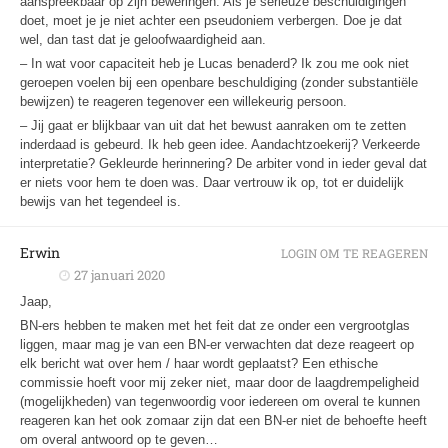
aanspreekbaar op zijn beweringen. Als je serieuze beschuldigingen
doet, moet je je niet achter een pseudoniem verbergen. Doe je dat
wel, dan tast dat je geloofwaardigheid aan.
– In wat voor capaciteit heb je Lucas benaderd? Ik zou me ook niet
geroepen voelen bij een openbare beschuldiging (zonder substantiële
bewijzen) te reageren tegenover een willekeurig persoon.
– Jij gaat er blijkbaar van uit dat het bewust aanraken om te zetten
inderdaad is gebeurd. Ik heb geen idee. Aandachtzoekerij? Verkeerde
interpretatie? Gekleurde herinnering? De arbiter vond in ieder geval dat
er niets voor hem te doen was. Daar vertrouw ik op, tot er duidelijk
bewijs van het tegendeel is.
Erwin
LOGIN OM TE REAGEREN
27 januari 2020
Jaap,
BN-ers hebben te maken met het feit dat ze onder een vergrootglas
liggen, maar mag je van een BN-er verwachten dat deze reageert op
elk bericht wat over hem / haar wordt geplaatst? Een ethische
commissie hoeft voor mij zeker niet, maar door de laagdrempeligheid
(mogelijkheden) van tegenwoordig voor iedereen om overal te kunnen
reageren kan het ook zomaar zijn dat een BN-er niet de behoefte heeft
om overal antwoord op te geven…