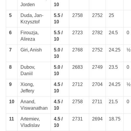
Jorden
10
5
Duda, Jan-
5.5 /
2758
2752
25
Krzysztof
10
6
Firouzja,
5.5 /
2723
2782
24.5
0
Alireza
10
7
Giri, Anish
5.0 /
2768
2752
24.25
½
10
8
Dubov,
5.0 /
2683
2749
23.5
0
Daniil
10
9
Xiong,
4.5 /
2712
2704
24.25
½
Jeffery
10
10
Anand,
4.5 /
2758
2711
21.5
0
Viswanathan
10
11
Artemiev,
4.5 /
2731
2694
18.75
Vladislav
10