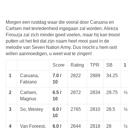
Morgen een rustdag waar die vooral door Caruana en
Carlsen met tevredenheid ingegaan zal worden. Alireza
Firouzja zal zich minder goed voelen, maar hij kan troost
putten uit het feit dat zijn naam heel mooi past in de
melodie van Seven Nation Army. Dus mocht u hem ooit
willen aanmoedigen, u weet wat te zingen!
Score
Rating
TPR
SB
1
1
Caruana,
7.0 /
2822
2889
34.25
Fabiano
10
2
Carlsen,
6.5 /
2872
2834
29.75
½
Magnus
10
3
So, Wesley
6.0 /
2765
2810
28.5
½
10
4
Van Foreest,
6.0 /
2644
2818
28
½