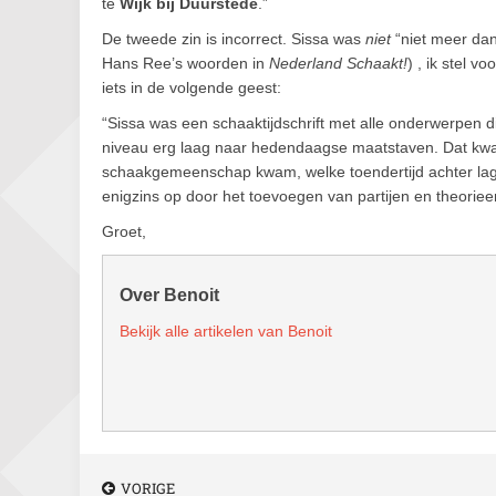
te
Wijk bij Duurstede
.”
De tweede zin is incorrect. Sissa was
niet
“niet meer dan
Hans Ree’s woorden in
Nederland Schaakt!
) , ik stel 
iets in de volgende geest:
“Sissa was een schaaktijdschrift met alle onderwerpen 
niveau erg laag naar hedendaagse maatstaven. Dat kwa
schaakgemeenschap kwam, welke toendertijd achter lag 
enigzins op door het toevoegen van partijen en theorieen
Groet,
Over Benoit
Bekijk alle artikelen van Benoit
VORIGE