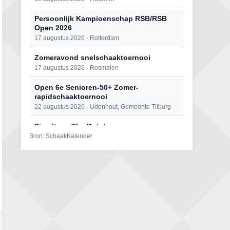
Persoonlijk Kampioenschap RSB/RSB
Open 2026
17 augustus 2026 · Rotterdam
Zomeravond snelschaaktoernooi
17 augustus 2026 · Rosmalen
Open 6e Senioren-50+ Zomer-
rapidschaaktoernooi
22 augustus 2026 · Udenhout, Gemeente Tilburg
Simultaan The Butcher
Bron: SchaakKalender
22 augustus 2026 · Utrecht
Mat op ‘t Wad
22 augustus 2026 · Den Burg, Texel
2e Utrechts kroegloperstoernooi
23 augustus 2026 · Utrecht
Open Eemlandtoernooi 2026
25 augustus 2026 · Bunschoten-Spakenburg