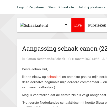
Login / Registreer
Steun Schaaksite
Hulp bij plaatsen ar
Live
Rubrieken
Aanpassing schaak canon (22)
Canon Nederlands Schaak
11 maart 2020 14:56
Beste Johan Hut,
Ik ben nieuw op
schaak.nl
en ontdekte pas na mijn eerde
deze derhalve nogmaals mijn eerdere commentaar – enig
van twee taalfoutjes.)
Mag ik voorstellen dat de eerste zin als volgt aangepast
“Het eerste Nederlandse schaaktijdschrift heette Sissa