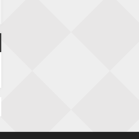
Nazomervierkampentoernooi 2026
28 augustus 2026 · Assen
KC Open
28 augustus 2026 · Haarlem
11e Goirles Weekend Kampioenschap
28 augustus 2026 · Goirle
Keisnel Schaaktoernooi
29 augustus 2026 · Amersfoort
Kroeg & Loper Leiden
30 augustus 2026 · Leiden
Open Schaakkampioenschap van
Arnhem
4 september 2026 · ARNHEM
Groninger stappenkampioenschap
5 september 2026 · Groningen