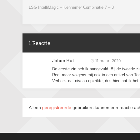
LSG IntelliMagic – Kennemer Combinatie 7 – 3
1 Reactie
Johan Hut
11 maart 2020
De eerste zin heb ik aangevuld. Bij de tweede z
Ree, maar volgens mij ook in een artikel van Ton
Verbeek dat niveau opkrikte, dus hier laat ik het b
Alleen
geregistreerde
gebruikers kunnen een reactie ach