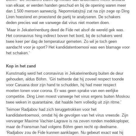
van elkaar, er werden handen geschud en bij de opening waren meer
dan 1.500 mensen aanwezig. Nepomniatsjtsji zat na zijn zege op Ding
Liren hoestend en proestend de partij te analyseren. De schakers
deden precies wat we vanwege dat virus niet moeten doen.
‘Maar in Jekaterinenburg deed de Fide net alsof de wereld gek was.
Het coronavirus hing indirect boven het bord, bij de schakers werd
twee keer per dag de temperatuur gemeten. Zo wil je toch geen
aandacht voor je sport? Het kandidatentoernooi was een blamage voor
het schaken.’
Kop in het zand
Kunstmatig werd het coronavirus in Jekaterinenburg buiten de deur
gehouden, aldus Böhm. ‘Giri twitterde dat hij zoveel respect toonde
voor Caruana door zijn hand te schudden, hij had meer respect
moeten tonen voor corona. Er was geen sprake van een eerlijke
competitie. Ding Liren moest vanwege het virus ergens buiten Moskou
twee weken in quarantaine, dat haalde hem volledig uit zijn ritme.’
Teimoer Radjabov had zich teruggetrokken voor het
kandidatentoernooi, omdat hij de gevolgen van het virus vreesde. Zijn
vervanger Maxime Vachier-Lagrave is na zeven ronden medekoploper,
maar de Fransman had volgens Böhm geen recht op deelname.
‘Radjabov zou de Fide kunnen aanklagen. Nu gebeurt exact wat hij