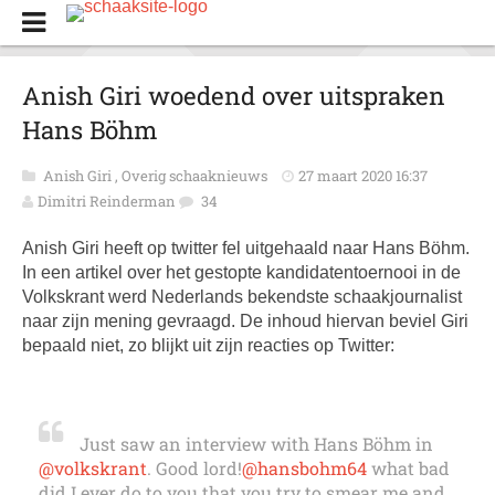
Anish Giri woedend over uitspraken
Hans Böhm
Anish Giri
,
Overig schaaknieuws
27 maart 2020 16:37
Dimitri Reinderman
34
Anish Giri heeft op twitter fel uitgehaald naar Hans Böhm.
In een artikel over het gestopte kandidatentoernooi in de
Volkskrant werd Nederlands bekendste schaakjournalist
naar zijn mening gevraagd. De inhoud hiervan beviel Giri
bepaald niet, zo blijkt uit zijn reacties op Twitter:
Just saw an interview with Hans Böhm in
@volkskrant
. Good lord!
@hansbohm64
what bad
did I ever do to you that you try to smear me and