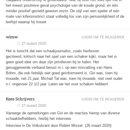
het meest positieve geval psychologie van de koude grond, en iets
minder positief gesteld gewoon onzin. De stijl van een speler of een
mate van killersinstinct staat volledig los van zijn persoonlijkheid of de
leeftijd waarop hij trouwt.
wimw
LOGIN OM TE REAGEREN
27 maart 2020
Het is terecht dat een schaakjournalist, zoals hierboven
geciteerd, kritisch naar het spel van een schaker kijkt, maar het is
geen goed idee om daar zijn privéleven bij te halen. Het
gesuggereerde verband berust m.i. op een misvatting van Hans
Böhm, die ook feitelijk niet goed geïnformeerd is. Giri was, toen hij
trouwde, net 21 jaar. Michail Tal was, toen hij trouwde, niet veel ouder
n.l. ongeveer 22 1/2 jaar. Laten we het over schaken hebben!
Kees Schrijvers
LOGIN OM TE REAGEREN
27 maart 2020
Vanwege de opmerkingen van Giri en de reacties hierop van diverse
schaakliefhebbers, hierbij het interview.
Interview in De Volkskrant door Robèrt Misset (26 maart 2020)