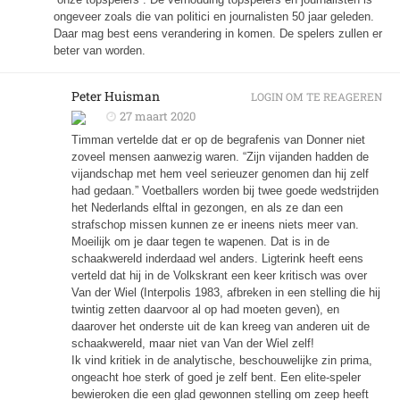
ongeveer zoals die van politici en journalisten 50 jaar geleden.
Daar mag best eens verandering in komen. De spelers zullen er
beter van worden.
Peter Huisman
LOGIN OM TE REAGEREN
27 maart 2020
Timman vertelde dat er op de begrafenis van Donner niet
zoveel mensen aanwezig waren. “Zijn vijanden hadden de
vijandschap met hem veel serieuzer genomen dan hij zelf
had gedaan.” Voetballers worden bij twee goede wedstrijden
het Nederlands elftal in gezongen, en als ze dan een
strafschop missen kunnen ze er ineens niets meer van.
Moeilijk om je daar tegen te wapenen. Dat is in de
schaakwereld inderdaad wel anders. Ligterink heeft eens
verteld dat hij in de Volkskrant een keer kritisch was over
Van der Wiel (Interpolis 1983, afbreken in een stelling die hij
twintig zetten daarvoor al op had moeten geven), en
daarover het onderste uit de kan kreeg van anderen uit de
schaakwereld, maar niet van Van der Wiel zelf!
Ik vind kritiek in de analytische, beschouwelijke zin prima,
ongeacht hoe sterk of goed je zelf bent. Een elite-speler
bewieroken die een glad gewonnen stelling om zeep heeft