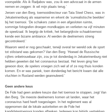
voorspelde. Als ik Radjabov was, zou ik een advocaat in de armen
nemen en zeggen: ik wil mijn plaats terug.’
Jeroen van den Berg, toernooidirecteur van Tata Steel Chess, was in
Jekaterinenburg als waarnemer en erkent de ‘surrealistische beelden’
bij het toernooi. ‘De schakers zaten in een afgesloten ruimte,
sommige fotografen droegen mondkapjes en verlieten na vijf minuten
de speelzaal. Ik begrijp de kritiek, het belangrijkste schaaktoernooi
kende een bizarre ambiance. Al werden de deelnemers streng
gecontroleerd.’
Waarom werd er nog geschaakt, terwijl overal ter wereld ook de sport
tot stilstand was gekomen? Van den Berg: ‘Hoewel de Russische
cijfers onbetrouwbaar zijn, zou je tot donderdag in Jekaterinenburg niet
hebben geweten dat het coronavirus bestaat. Het leven ging hier
gewoon door, de spelers vroegen zich wel af of ze nog thuis konden
komen. En er was paniek, toen donderdag het bericht kwam dat alle
vluchten in Rusland werden geannuleerd.’
Geen andere keus
De Fide had geen andere keuze dan het toernooi te stoppen, zegt Van
den Berg. ‘De meeste deelnemers komen uit landen, waar het
coronavirus hard heeft toegeslagen. In het reglement was al
opgenomen dat de lokale autoriteiten en de Fide het
kandidatentoernooi konden afbreken. Iedereen kon bijtijds vertrekken,