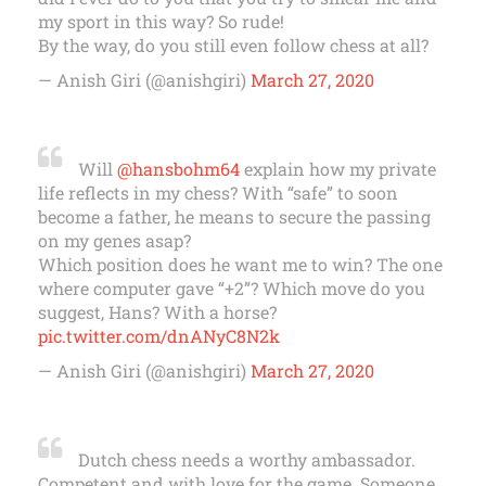
my sport in this way? So rude!
By the way, do you still even follow chess at all?
— Anish Giri (@anishgiri)
March 27, 2020
Will
@hansbohm64
explain how my private
life reflects in my chess? With “safe” to soon
become a father, he means to secure the passing
on my genes asap?
Which position does he want me to win? The one
where computer gave “+2”? Which move do you
suggest, Hans? With a horse?
pic.twitter.com/dnANyC8N2k
— Anish Giri (@anishgiri)
March 27, 2020
Dutch chess needs a worthy ambassador.
Competent and with love for the game. Someone