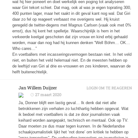
wat hij hier poneert en doet werkelijk een poging tot analyseren
waar Giri tekort schiet. Dat mag, ook al was je eigen toprating 300,
400 punten lager, maar het raakt in dit geval kant nog wal. Dat Giri
daar zo fel op reageert verbaast me overigens wel. Hij kruist
geregeld de twitter-degens met Magnus Carlsen (vaak ook met 0%
ernst), dus hij kent het spelletje. Waarschijnlijk is hem in het
verkeerde keelgat geschoten dat zijn vrouw en kind erbij gehaald
worden, maar dan nog had hij kunnen denken “Well Böhm… OK…
Who cares…”
En voetballers met incasseringsvermogen bestaan niet. In het veld
niet, en buiten het veld helemaal niet. En de meesten hebben op
de leeftijd van Giri al drie ex-vrouwen en zes kinderen, waarvan de
helft buitenechtelijk.
Jan Willem Duijzer
LOGIN OM TE REAGEREN
27 maart 2020
Ja, Donner blijft een lastig geval… Ik denk dat niet alle
betrokkenen zijn verhalen zo luchthartig hebben opgevat. Wat
ik bedoel met voetballers is dat ze door journalisten vaak
keihard worden aangepakt, technisch en mentaal. Ook op TV.
Daar moeten ze dus maar tegen kunnen. In de Nederlandse
schaakjournalistiek lijkt het ‘not done’ om kritiek te hebben op
“onze topspelers”. De verhouding topspelers en journalisten is