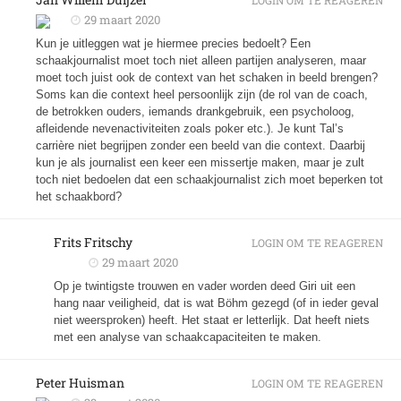
LOGIN OM TE REAGEREN
29 maart 2020
Kun je uitleggen wat je hiermee precies bedoelt? Een
schaakjournalist moet toch niet alleen partijen analyseren, maar
moet toch juist ook de context van het schaken in beeld brengen?
Soms kan die context heel persoonlijk zijn (de rol van de coach,
de betrokken ouders, iemands drankgebruik, een psycholoog,
afleidende nevenactiviteiten zoals poker etc.). Je kunt Tal’s
carrière niet begrijpen zonder een beeld van die context. Daarbij
kun je als journalist een keer een missertje maken, maar je zult
toch niet bedoelen dat een schaakjournalist zich moet beperken tot
het schaakbord?
Frits Fritschy
LOGIN OM TE REAGEREN
29 maart 2020
Op je twintigste trouwen en vader worden deed Giri uit een
hang naar veiligheid, dat is wat Böhm gezegd (of in ieder geval
niet weersproken) heeft. Het staat er letterlijk. Dat heeft niets
met een analyse van schaakcapaciteiten te maken.
Peter Huisman
LOGIN OM TE REAGEREN