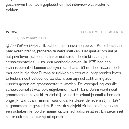
geschreven had, toch geplaatst om het interview wat breder te
trekken.
wimw
LOGIN OM TE REAGEREN
29 maart 2020
@
Jan Willem Duijzer
Ik zal het, als aanvulling op wat Peter Huisman
naar voren bracht, proberen te verduidelijken. Het gaat er om dat je
het privéleven van een schaker niet direct doortrekt naar zijn
schaakprestaties. Ik zal een voorbeeld geven. In 1975 had een
schaakjournalist kunnen schrijven dat Hans Böhm, door maar steeds
met een busje door Europa te trekken en een wild, ongebonden leven
te leiden, nooit voldoende aandacht aan zijn schaaktraining zou
kunnen geven om grootmeester te worden. De voorspelling van die
schaakjournalist was ook uitgekomen, want Hans Böhm werd nooit
grootmeester, al zat hij er dichtbij. Maar die schaakjournalist had ook
ongelijk, want Jan Timman was ondanks diezelfde levensstijl in 1974
al grootmeester geworden. Betrek dus alsjeblieft het privéleven van
een schaker niet op die manier op zijn schaakprestaties. En zeker niet
als er ook nog afkeuring uit spreekt.