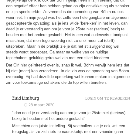
Tegeljkertijd denk ik ook dat Böhm gelijk heeft in zijn stelling dat dit
een negatief effect kan hebben gehad op zijn ontwikkeling als schaker
en zijn speelsterkte. Zo vreemd is die opmerking van Böhm nu ook
weer niet. In mijn jeugd was het zelfs een hele gangbare en algemeen
geaccepteerde opvatting: als je iets wilde “bereiken” in het leven, dan
deed je er verstandig aan om je voor je 25ste niet (serieus) bezig te
houden met het andere geslacht. Het is een wat ouderwets standpunt
misschien, dat men tegenwoordig niet zo snel meer zal (durft)
uitspreken. Maar in de praktijk zie je dat het stilzwijgend nog wel
steeds wordt toegepast. Ga maar na welke van de huidige
topschakers gelukkig getrouwd zijn met een sliert kinderen.
Dat Giri hier geïrriteerd over is, snap ik wel. Böhm verwijt hem iets dat
hij niet (meer) kan veranderen. In die zin was de opmerking van Böhm
overbodig. Hij had dezelfde opmerking wel kunnen maken in algemene
zin voor toekomstige schakers die de top willen bereiken.
Zuid Limburg
LOGIN OM TE REAGEREN
28 maart 2020
“
dan deed je er verstandig aan om je voor je 25ste niet (serieus)
bezig te houden met het andere geslacht”
Misschien een juiste instelling. Bij voetballers zie je ook wel een
terugslag als ze zich iets te nadrukkelijk met een vriendin gaan