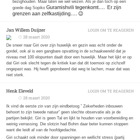
bezighouden. Maar laten we wel wezen. Als je dan toch op een
Guramishvili tegenkomt…. Er zijn
goede dag Sopiko
grenzen aan zelfkastijding…. 😉
Jan Willem Duijzer
LOGIN OM TE REAGEREN
28 maart 2020
De sneer naar Giri over zijn huwelijk en gezin was echt onder de
gordel, ook al is een gangbare opvatting in de schaakwereld dat je
niveau met 100 elopunten daalt door een huwelijk. Maar het lijkt er op
dat Giri ook slecht tegen de kritiek kan dat dit toernooi op zichzelf
ongepast was. Hij heeft geprobeerd dat weg te lachen, maar dat was
niet sterk.
Henk Eleveld
LOGIN OM TE REAGEREN
28 maart 2020
Ik vind de eerste zin van zijn eindbetoog ” Zekerheden inbouwen
behoort to zijn tweede natuur” geen slechte observatie als je de
partijen bekijkt. Giri is geen Tal en lijkt te houden van voorbereiding en
weinig verrassing. Die slotzin had Bohm daar beter kunnen stoppen
want die leidt af van de hoofdgedachte.
Giri schaakt ook minder door spanningen en wellicht stress (partij