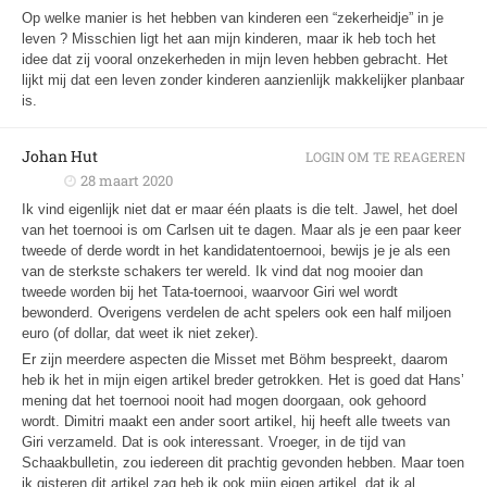
Op welke manier is het hebben van kinderen een “zekerheidje” in je
leven ? Misschien ligt het aan mijn kinderen, maar ik heb toch het
idee dat zij vooral onzekerheden in mijn leven hebben gebracht. Het
lijkt mij dat een leven zonder kinderen aanzienlijk makkelijker planbaar
is.
Johan Hut
LOGIN OM TE REAGEREN
28 maart 2020
Ik vind eigenlijk niet dat er maar één plaats is die telt. Jawel, het doel
van het toernooi is om Carlsen uit te dagen. Maar als je een paar keer
tweede of derde wordt in het kandidatentoernooi, bewijs je je als een
van de sterkste schakers ter wereld. Ik vind dat nog mooier dan
tweede worden bij het Tata-toernooi, waarvoor Giri wel wordt
bewonderd. Overigens verdelen de acht spelers ook een half miljoen
euro (of dollar, dat weet ik niet zeker).
Er zijn meerdere aspecten die Misset met Böhm bespreekt, daarom
heb ik het in mijn eigen artikel breder getrokken. Het is goed dat Hans’
mening dat het toernooi nooit had mogen doorgaan, ook gehoord
wordt. Dimitri maakt een ander soort artikel, hij heeft alle tweets van
Giri verzameld. Dat is ook interessant. Vroeger, in de tijd van
Schaakbulletin, zou iedereen dit prachtig gevonden hebben. Maar toen
ik gisteren dit artikel zag heb ik ook mijn eigen artikel, dat ik al