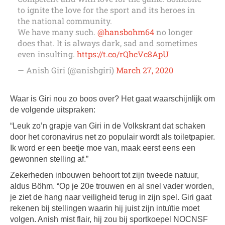
to ignite the love for the sport and its heroes in
the national community.
We have many such.
@hansbohm64
no longer
does that. It is always dark, sad and sometimes
even insulting.
https://t.co/rQhcVc8ApU
— Anish Giri (@anishgiri)
March 27, 2020
Waar is Giri nou zo boos over? Het gaat waarschijnlijk om
de volgende uitspraken:
“Leuk zo’n grapje van Giri in de Volkskrant dat schaken
door het coronavirus net zo populair wordt als toiletpapier.
Ik word er een beetje moe van, maak eerst eens een
gewonnen stelling af.”
Zekerheden inbouwen behoort tot zijn tweede natuur,
aldus Böhm. “Op je 20e trouwen en al snel vader worden,
je ziet de hang naar veiligheid terug in zijn spel. Giri gaat
rekenen bij stellingen waarin hij juist zijn intuïtie moet
volgen. Anish mist flair, hij zou bij sportkoepel NOCNSF