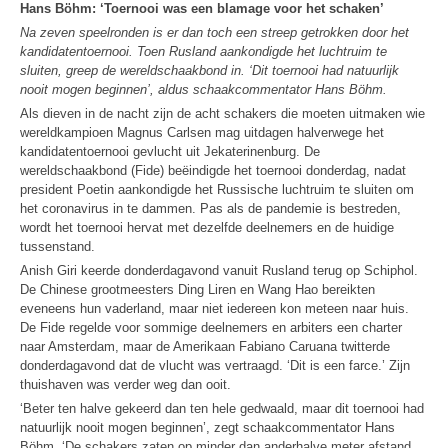
Hans Böhm: ‘Toernooi was een blamage voor het schaken’
Na zeven speelronden is er dan toch een streep getrokken door het
kandidatentoernooi. Toen Rusland aankondigde het luchtruim te
sluiten, greep de wereldschaakbond in. ‘Dit toernooi had natuurlijk
nooit mogen beginnen’, aldus schaakcommentator Hans Böhm.
Als dieven in de nacht zijn de acht schakers die moeten uitmaken wie
wereldkampioen Magnus Carlsen mag uitdagen halverwege het
kandidatentoernooi gevlucht uit Jekaterinenburg. De
wereldschaakbond (Fide) beëindigde het toernooi donderdag, nadat
president Poetin aankondigde het Russische luchtruim te sluiten om
het coronavirus in te dammen. Pas als de pandemie is bestreden,
wordt het toernooi hervat met dezelfde deelnemers en de huidige
tussenstand.
Anish Giri keerde donderdagavond vanuit Rusland terug op Schiphol.
De Chinese grootmeesters Ding Liren en Wang Hao bereikten
eveneens hun vaderland, maar niet iedereen kon meteen naar huis.
De Fide regelde voor sommige deelnemers en arbiters een charter
naar Amsterdam, maar de Amerikaan Fabiano Caruana twitterde
donderdagavond dat de vlucht was vertraagd. ‘Dit is een farce.’ Zijn
thuishaven was verder weg dan ooit.
‘Beter ten halve gekeerd dan ten hele gedwaald, maar dit toernooi had
natuurlijk nooit mogen beginnen’, zegt schaakcommentator Hans
Böhm. ‘De schakers zaten op minder dan anderhalve meter afstand