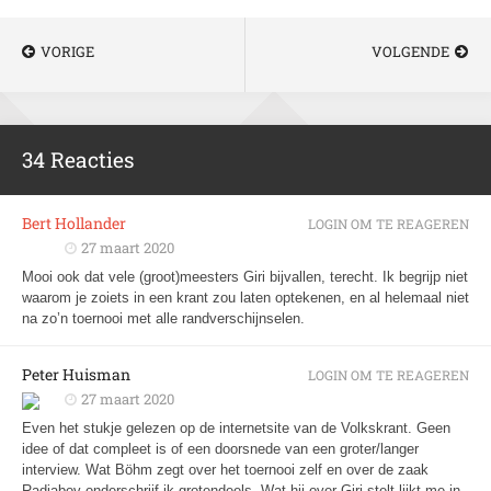
VORIGE
VOLGENDE
34 Reacties
Bert Hollander
LOGIN OM TE REAGEREN
27 maart 2020
Mooi ook dat vele (groot)meesters Giri bijvallen, terecht. Ik begrijp niet
waarom je zoiets in een krant zou laten optekenen, en al helemaal niet
na zo’n toernooi met alle randverschijnselen.
Peter Huisman
LOGIN OM TE REAGEREN
27 maart 2020
Even het stukje gelezen op de internetsite van de Volkskrant. Geen
idee of dat compleet is of een doorsnede van een groter/langer
interview. Wat Böhm
zegt
over het toernooi zelf en over de zaak
Radjabov onderschrijf ik grotendeels. Wat hij over Giri stelt lijkt me in