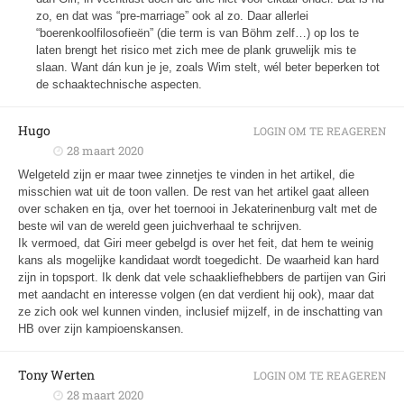
zo, en dat was “pre-marriage” ook al zo. Daar allerlei
“boerenkoolfilosofieën” (die term is van Böhm zelf…) op los te
laten brengt het risico met zich mee de plank gruwelijk mis te
slaan. Want dán kun je je, zoals Wim stelt, wél beter beperken tot
de schaaktechnische aspecten.
Hugo
LOGIN OM TE REAGEREN
28 maart 2020
Welgeteld zijn er maar twee zinnetjes te vinden in het artikel, die
misschien wat uit de toon vallen. De rest van het artikel gaat alleen
over schaken en tja, over het toernooi in Jekaterinenburg valt met de
beste wil van de wereld geen juichverhaal te schrijven.
Ik vermoed, dat Giri meer gebelgd is over het feit, dat hem te weinig
kans als mogelijke kandidaat wordt toegedicht. De waarheid kan hard
zijn in topsport. Ik denk dat vele schaakliefhebbers de partijen van Giri
met aandacht en interesse volgen (en dat verdient hij ook), maar dat
ze zich ook wel kunnen vinden, inclusief mijzelf, in de inschatting van
HB over zijn kampioenskansen.
Tony Werten
LOGIN OM TE REAGEREN
28 maart 2020