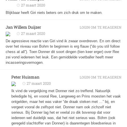
27 maart 2020
Blijkbaar heeft Giri niets beters om zich druk om te maken.
Jan Willem Duijzer
LOGIN OM TE REAGEREN
27 maart 2020
De agressieve reactie van Giri vind ik zwaar overdreven. En om direct
over het niveau van Bohm te beginnen is erg flauw (“do you stil follow
chess at all”). Toen Donner dit soort dingen (tien keer erger) over Ree
zei vond iedereen het leuk. Een gemiddelde voetballer heeft meer
incasseringsvermogen.
Peter Huisman
LOGIN OM TE REAGEREN
27 maart 2020
Ik vind de vergelijking met Donner niet zo treffend. Natuurlijk
beledigde hij, en vooral Ree, Langeweg en Prins moesten het vaak
ontgelden, maar het was vaker “de draak steken met …” bij, en
vergeet vooral de zelfspot niet. Donner nam ook zichzelf niet
serieus.
Bij Donner lag het er veelal zo dik bovenop dat voor
iedereen wel duidelijk was, dat het niet serieus was.
Böhm (ook
geregeld slachtoffer van Donner) is daarentegen bloedserieus in