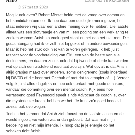
HaBo
LOGIN OM TE REAGEREN
27 maart 2020
Mag ik ook even? Robert Misset belde met de vraag over corona en
het kandidatentoernooi. Ik heb daar een duidelijke mening over, het
staat iedereen vrij daar een andere mening over te hebben. Die laatste
alinea was een slotvraagje en van mij een poging om een verklaring te
zoeken waarom Anish zo vaak goed staat en het dan net niet redt. Die
gedachtengang had ik er zelf niet bij gezet of in andere bewoordingen.
Maar ik heb het stuk ook niet van te voren gekregen. Ik heb juist
respect voor de voorbereiding van Giri, een van de beste van alle
deelnemers, en daarom zeg ik ook dat hij tweede of derde kan worden
wat op zich een uitstekend resultaat zou zijn. Wat opvalt is dat Anish
altijd grapjes maakt over anderen, soms denigrerend (zoals inderdaad
bij DWDD of die keer met Grichuk of met dat toiletpapier of …). Verder
volg ik juist alles dagelijks en heb ook contact met goede schakers,
vandaar die opmerking over een mental coach. Kijk eens hoe
verrassend goed Feyenoord speelt sinds Advocaat de coach is, over
die mysterieuze kracht hebben we het. Je kunt zo’n goed bedoeld
advies ook overwegen.
Toch is het jammer dat Anish zich focust op de laatste alinea en de
wereld ingooit, we weten wat er dan gebeurt. Dat was niet mijn
bedoeling en niet mijn intentie. Ik hoop dat je je energie op het
schaken richt Anish