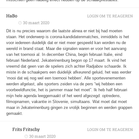
HaBo
LOGIN OM TE REAGEREN
30 maart 2020
Dit is nu precies waarom die laatste alinea er niet bij had moeten
staan. Het onderwerp is corona-kandidatenmatches, inmiddels is het
voor iedereen duidelijk dat er niet meer gespeeld kan worden nu de
wereld in brand staat. Maar die signalen waren er voor het aanvang
van het toernooi al. In december China, begin februari Italie, eind
februari Nederland. Jekaterinenburg begon op
17 maart. Ik vind het
vreemd dat geen van de spelers zich achter Radjabov schaarde. Ik
miste in de schaakpers een duidelijk afkeurend geluid, het was eerder
‘mooi dat wij nog wel een toernooi hebben’. Alle sportevenementen
werden afgelast, alle sporters zeiden via de pers “wij hebben een
voorbeeldfunctie, het is jammer maar het moet”. Ik heb half februari
mijn hele agenda leeggemaakt of het werd afgezegd: optredens,
filmopnamen, vakantie in Slovenie, simultaans. Wat moet dat moet
maar in Jekaterinenburg gingen ze vrolijk beginnen en werden grappen
gemaakt.
Frits Fritschy
LOGIN OM TE REAGEREN
30 maart 2020