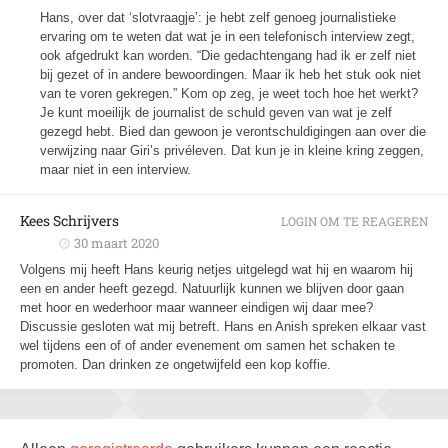
Hans, over dat ‘slotvraagje’: je hebt zelf genoeg journalistieke
ervaring om te weten dat wat je in een telefonisch interview zegt,
ook afgedrukt kan worden. “Die gedachtengang had ik er zelf niet
bij gezet of in andere bewoordingen. Maar ik heb het stuk ook niet
van te voren gekregen.” Kom op zeg, je weet toch hoe het werkt?
Je kunt moeilijk de journalist de schuld geven van wat je zelf
gezegd hebt. Bied dan gewoon je verontschuldigingen aan over die
verwijzing naar Giri’s privéleven. Dat kun je in kleine kring zeggen,
maar niet in een interview.
Kees Schrijvers
LOGIN OM TE REAGEREN
30 maart 2020
Volgens mij heeft Hans keurig netjes uitgelegd wat hij en waarom hij
een en ander heeft gezegd. Natuurlijk kunnen we blijven door gaan
met hoor en wederhoor maar wanneer eindigen wij daar mee?
Discussie gesloten wat mij betreft. Hans en Anish spreken elkaar vast
wel tijdens een of of ander evenement om samen het schaken te
promoten. Dan drinken ze ongetwijfeld een kop koffie.