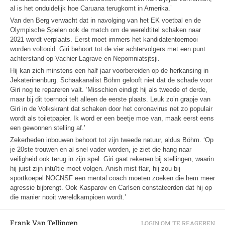
al is het onduidelijk hoe Caruana terugkomt in Amerika.’
Van den Berg verwacht dat in navolging van het EK voetbal en de
Olympische Spelen ook de match om de wereldtitel schaken naar
2021 wordt verplaats. Eerst moet immers het kandidatentoernooi
worden voltooid. Giri behoort tot de vier achtervolgers met een punt
achterstand op Vachier-Lagrave en Nepomniatsjtsji.
Hij kan zich minstens een half jaar voorbereiden op de herkansing in
Jekaterinenburg. Schaakanalist Böhm gelooft niet dat de schade voor
Giri nog te repareren valt. ‘Misschien eindigt hij als tweede of derde,
maar bij dit toernooi telt alleen de eerste plaats. Leuk zo’n grapje van
Giri in de Volkskrant dat schaken door het coronavirus net zo populair
wordt als toiletpapier. Ik word er een beetje moe van, maak eerst eens
een gewonnen stelling af.’
Zekerheden inbouwen behoort tot zijn tweede natuur, aldus Böhm. ‘Op
je 20ste trouwen en al snel vader worden, je ziet die hang naar
veiligheid ook terug in zijn spel. Giri gaat rekenen bij stellingen, waarin
hij juist zijn intuïtie moet volgen. Anish mist flair, hij zou bij
sportkoepel NOCNSF een mental coach moeten zoeken die hem meer
agressie bijbrengt. Ook Kasparov en Carlsen constateerden dat hij op
die manier nooit wereldkampioen wordt.’
Frank Van Tellingen
LOGIN OM TE REAGEREN