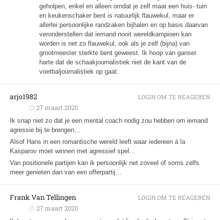
geholpen, enkel en alleen omdat je zelf maar een huis- tuin
en keukenschaker bent is natuurlijk flauwekul, maar er
allerlei persoonlijke randzaken bijhalen en op basis daarvan
veronderstellen dat iemand nooit wereldkampioen kan
worden is net zo flauwekul, ook als je zelf (bijna) van
grootmeester sterkte bent geweest. Ik hoop van ganser
harte dat de schaakjournalistiek niet de kant van de
voetbaljournalistiek op gaat.
arjo1982
LOGIN OM TE REAGEREN
27 maart 2020
Ik snap niet zo dat je een mental coach nodig zou hebben om iemand
agressie bij te brengen…
Alsof Hans in een romantische wereld leeft waar iedereen à la
Kasparov moet winnen met agressief spel…
Van positionele partijen kan ik persoonlijk net zoveel of soms zelfs
meer genieten dan van een offerpartij…
Frank Van Tellingen
LOGIN OM TE REAGEREN
27 maart 2020