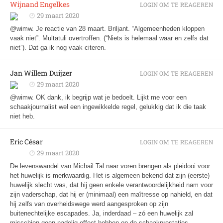
Wijnand Engelkes
LOGIN OM TE REAGEREN
29 maart 2020
@wimw. Je reactie van 28 maart. Briljant. “Algemeenheden kloppen
vaak niet”. Multatuli overtroffen. (“Niets is helemaal waar en zelfs dat
niet”). Dat ga ik nog vaak citeren.
Jan Willem Duijzer
LOGIN OM TE REAGEREN
29 maart 2020
@wimw. OK dank, ik begrijp wat je bedoelt. Lijkt me voor een
schaakjournalist wel een ingewikkelde regel, gelukkig dat ik die taak
niet heb.
Eric César
LOGIN OM TE REAGEREN
29 maart 2020
De levenswandel van Michail Tal naar voren brengen als pleidooi voor
het huwelijk is merkwaardig. Het is algemeen bekend dat zijn (eerste)
huwelijk slecht was, dat hij geen enkele verantwoordelijkheid nam voor
zijn vaderschap, dat hij er (minimaal) een maîtresse op nahield, en dat
hij zelfs van overheidswege werd aangesproken op zijn
buitenechtelijke escapades. Ja, inderdaad – zó een huwelijk zal
misschien geen nadelig effect hebben op de schaakprestaties.