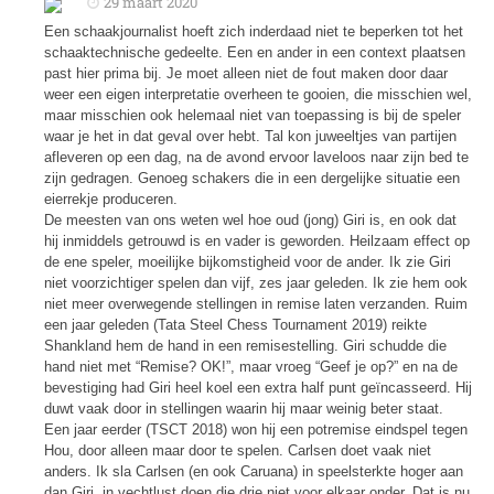
29 maart 2020
Een schaakjournalist hoeft zich inderdaad niet te beperken tot het
schaaktechnische gedeelte. Een en ander in een context plaatsen
past hier prima bij. Je moet alleen niet de fout maken door daar
weer een eigen interpretatie overheen te gooien, die misschien wel,
maar misschien ook helemaal niet van toepassing is bij de speler
waar je het in dat geval over hebt. Tal kon juweeltjes van partijen
afleveren op een dag, na de avond ervoor laveloos naar zijn bed te
zijn gedragen. Genoeg schakers die in een dergelijke situatie een
eierrekje produceren.
De meesten van ons weten wel hoe oud (jong) Giri is, en ook dat
hij inmiddels getrouwd is en vader is geworden. Heilzaam effect op
de ene speler, moeilijke bijkomstigheid voor de ander. Ik zie Giri
niet voorzichtiger spelen dan vijf, zes jaar geleden. Ik zie hem ook
niet meer overwegende stellingen in remise laten verzanden. Ruim
een jaar geleden
(Tata Steel Chess Tournament 2019)
reikte
Shankland hem de hand in een remisestelling. Giri schudde die
hand niet met “Remise? OK!”, maar vroeg “Geef je op?” en na de
bevestiging had Giri heel koel een extra half punt geïncasseerd. Hij
duwt vaak door in stellingen waarin hij maar weinig beter staat.
Een jaar eerder (TSCT 2018) won hij een potremise eindspel tegen
Hou, door alleen maar door te spelen. Carlsen doet vaak niet
anders. Ik sla Carlsen (en ook Caruana) in speelsterkte hoger aan
dan Giri, in vechtlust doen die drie niet voor elkaar onder. Dat is nu