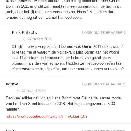
Ik kan trouwens wel een concrete aanleiding bedenken: toen Giri met
Böhm in 2011 in dwdd zat, maakte hij een opmerking in de trant van
„ach, daar heb jij toch geen verstand van, Hans.“ Misschien dat
iemand dat nog uit een archief kan opdiepen.
Frits Fritschy
LOGIN OM TE REAGEREN
27 maart 2020
Dit lijkt me wat vergezocht. Hoe oud was Giri in 2011 ook alweer?
Ik vraag me af waarom de Volkskrant juist Böhm aan het woord
laat. Die is toch ondertussen meer bekend van gezellige tv-
programma’s dan van schaken. Hadden ze niet gewoon even hun
eigen vaste kracht, Ligterink, om commentaar kunnen verzoeken?
wimw
LOGIN OM TE REAGEREN
27 maart 2020
Een veel milder geluid van Hans Böhm over Giri na de laatste ronde
van het Tata Steel toernooi in 2018. Het begint ongeveer na 5.00
minuten.
https://www.youtube.com/watch?v=_aGbiai_18Y