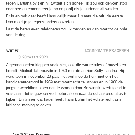
tegen Caruana bv.) en hij twittert zich scheel. Ik zou ook denken stop
daarmee en concentreer je op de partij als je uitdager wil worden.
Er is en ook daar heeft Hans gelijk maar 1 plaats die telt, de eerste.
Dan moet je je tegenstanders opvreten.
Laat de heren even telefoneren zou ik zeggen en dan over tot de orde
van de dag.
wimw
LOGIN OM TE REAGEREN
28 maart 2020
Algemeenheden kloppen vaak niet, ook die wat relaties of huwelijken
betreft. Michail Tal trouwde in 1959 met de actrice Sally Landau. Hij
werd toen in november 23 jaar. Het verhinderde hem niet om het
kandidatentoernooi in 1959 met overmacht te winnen en in 1960 de
jongste wereldkampioen ooit te worden door Botwinnik overtuigend te
verslaan. Het is gewoon veel beter alleen naar de schaakprestaties te
kijken. En binnen dat kader heeft Hans Böhm het volste recht zijn
kritische mening te geven.
Jan Willem Duijzer