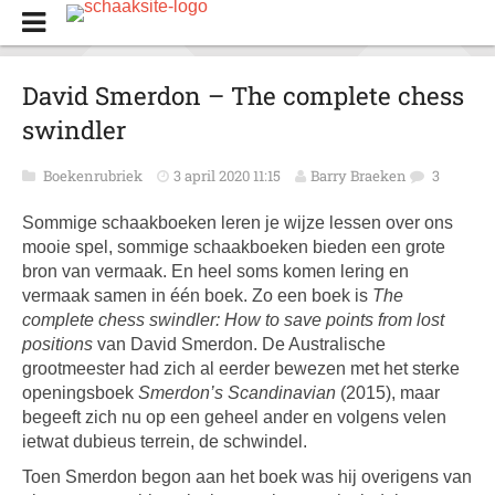
David Smerdon – The complete chess
swindler
Boekenrubriek
3 april 2020 11:15
Barry Braeken
3
Sommige schaakboeken leren je wijze lessen over ons
mooie spel, sommige schaakboeken bieden een grote
bron van vermaak. En heel soms komen lering en
vermaak samen in één boek. Zo een boek is
The
complete chess swindler: How to save points from lost
positions
van David Smerdon. De Australische
grootmeester had zich al eerder bewezen met het sterke
openingsboek
Smerdon’s Scandinavian
(2015), maar
begeeft zich nu op een geheel ander en volgens velen
ietwat dubieus terrein, de schwindel.
Toen Smerdon begon aan het boek was hij overigens van