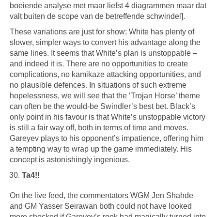
boeiende analyse met maar liefst 4 diagrammen maar dat
valt buiten de scope van de betreffende schwindel].
These variations are just for show; White has plenty of
slower, simpler ways to convert his advantage along the
same lines. It seems that White’s plan is unstoppable –
and indeed it is. There are no opportunities to create
complications, no kamikaze attacking opportunities, and
no plausible defences. In situations of such extreme
hopelessness, we will see that the ‘Trojan Horse’ theme
can often be the would-be Swindler’s best bet. Black’s
only point in his favour is that White’s unstoppable victory
is still a fair way off, both in terms of time and moves.
Gareyev plays to his opponent’s impatience, offering him
a tempting way to wrap up the game immediately. His
concept is astonishingly ingenious.
Ta4!!
On the live feed, the commentators WGM Jen Shahde
and GM Yasser Seirawan both could not have looked
more shocked if Gareyev’s rook had magically turned into