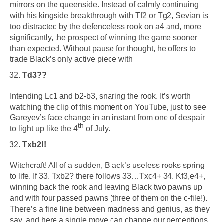
mirrors on the queenside. Instead of calmly continuing
with his kingside breakthrough with Tf2 or Tg2, Sevian is
too distracted by the defenceless rook on a4 and, more
significantly, the prospect of winning the game sooner
than expected. Without pause for thought, he offers to
trade Black’s only active piece with
Td3??
Intending Lc1 and b2-b3, snaring the rook. It’s worth
watching the clip of this moment on YouTube, just to see
Gareyev’s face change in an instant from one of despair
th
to light up like the 4
of July.
Txb2!!
Witchcraft! All of a sudden, Black’s useless rooks spring
to life. If 33. Txb2? there follows 33…Txc4+ 34. Kf3,e4+,
winning back the rook and leaving Black two pawns up
and with four passed pawns (three of them on the c-file!).
There’s a fine line between madness and genius, as they
say, and here a single move can change our perceptions