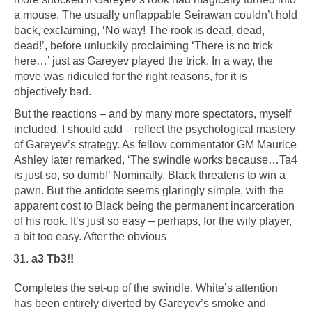
a mouse. The usually unflappable Seirawan couldn’t hold
back, exclaiming, ‘No way! The rook is dead, dead,
dead!’, before unluckily proclaiming ‘There is no trick
here…’ just as Gareyev played the trick. In a way, the
move was ridiculed for the right reasons, for it is
objectively bad.
But the reactions – and by many more spectators, myself
included, I should add – reflect the psychological mastery
of Gareyev’s strategy. As fellow commentator GM Maurice
Ashley later remarked, ‘The swindle works because…Ta4
is just so, so dumb!’ Nominally, Black threatens to win a
pawn. But the antidote seems glaringly simple, with the
apparent cost to Black being the permanent incarceration
of his rook. It’s just so easy – perhaps, for the wily player,
a bit too easy. After the obvious
a3 Tb3!!
Completes the set-up of the swindle. White’s attention
has been entirely diverted by Gareyev’s smoke and