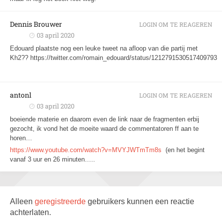
Dennis Brouwer
LOGIN OM TE REAGEREN
03 april 2020
Edouard plaatste nog een leuke tweet na afloop van die partij met
Kh2?? https://twitter.com/romain_edouard/status/1212791530517409793
antonl
LOGIN OM TE REAGEREN
03 april 2020
boeiende materie en daarom even de link naar de fragmenten erbij
gezocht, ik vond het de moeite waard de commentatoren ff aan te
horen…
https://www.youtube.com/watch?v=MVYJWTmTm8s
(en het begint
vanaf 3 uur en 26 minuten…..
Alleen
geregistreerde
gebruikers kunnen een reactie
achterlaten.