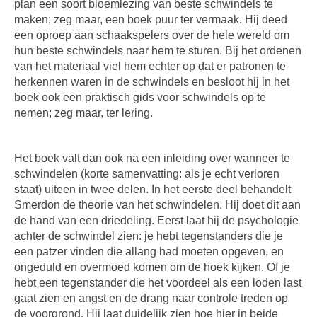
plan een soort bloemlezing van beste schwindels te
maken; zeg maar, een boek puur ter vermaak. Hij deed
een oproep aan schaakspelers over de hele wereld om
hun beste schwindels naar hem te sturen. Bij het ordenen
van het materiaal viel hem echter op dat er patronen te
herkennen waren in de schwindels en besloot hij in het
boek ook een praktisch gids voor schwindels op te
nemen; zeg maar, ter lering.
Het boek valt dan ook na een inleiding over wanneer te
schwindelen (korte samenvatting: als je echt verloren
staat) uiteen in twee delen. In het eerste deel behandelt
Smerdon de theorie van het schwindelen. Hij doet dit aan
de hand van een driedeling. Eerst laat hij de psychologie
achter de schwindel zien: je hebt tegenstanders die je
een patzer vinden die allang had moeten opgeven, en
ongeduld en overmoed komen om de hoek kijken. Of je
hebt een tegenstander die het voordeel als een loden last
gaat zien en angst en de drang naar controle treden op
de voorgrond. Hij laat duidelijk zien hoe hier in beide