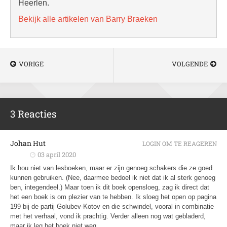
Heerlen.
Bekijk alle artikelen van Barry Braeken
VORIGE
VOLGENDE
3 Reacties
Johan Hut
LOGIN OM TE REAGEREN
03 april 2020
Ik hou niet van lesboeken, maar er zijn genoeg schakers die ze goed
kunnen gebruiken. (Nee, daarmee bedoel ik niet dat ik al sterk genoeg
ben, integendeel.) Maar toen ik dit boek opensloeg, zag ik direct dat
het een boek is om plezier van te hebben. Ik sloeg het open op pagina
199 bij de partij Golubev-Kotov en die schwindel, vooral in combinatie
met het verhaal, vond ik prachtig. Verder alleen nog wat gebladerd,
maar ik leg het boek niet weg.