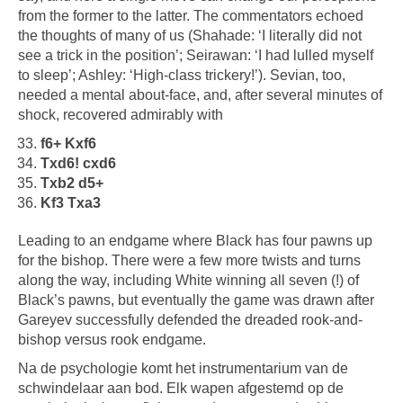
from the former to the latter. The commentators echoed
the thoughts of many of us (Shahade: ‘I literally did not
see a trick in the position’; Seirawan: ‘I had lulled myself
to sleep’; Ashley: ‘High-class trickery!’). Sevian, too,
needed a mental about-face, and, after several minutes of
shock, recovered admirably with
f6+ Kxf6
Txd6! cxd6
Txb2 d5+
Kf3 Txa3
Leading to an endgame where Black has four pawns up
for the bishop. There were a few more twists and turns
along the way, including White winning all seven (!) of
Black’s pawns, but eventually the game was drawn after
Gareyev successfully defended the dreaded rook-and-
bishop versus rook endgame.
Na de psychologie komt het instrumentarium van de
schwindelaar aan bod. Elk wapen afgestemd op de