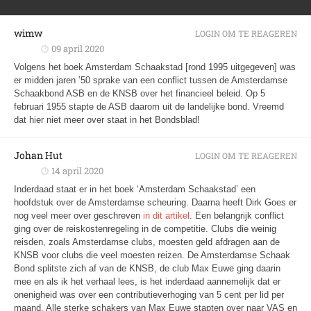
wimw
LOGIN OM TE REAGEREN
09 april 2020
Volgens het boek Amsterdam Schaakstad [rond 1995 uitgegeven] was
er midden jaren ’50 sprake van een conflict tussen de Amsterdamse
Schaakbond ASB en de KNSB over het financieel beleid. Op 5
februari 1955 stapte de ASB daarom uit de landelijke bond. Vreemd
dat hier niet meer over staat in het Bondsblad!
Johan Hut
LOGIN OM TE REAGEREN
14 april 2020
Inderdaad staat er in het boek ‘Amsterdam Schaakstad’ een
hoofdstuk over de Amsterdamse scheuring. Daarna heeft Dirk Goes er
nog veel meer over geschreven
in dit artikel
. Een belangrijk conflict
ging over de reiskostenregeling in de competitie. Clubs die weinig
reisden, zoals Amsterdamse clubs, moesten geld afdragen aan de
KNSB voor clubs die veel moesten reizen. De Amsterdamse Schaak
Bond splitste zich af van de KNSB, de club Max Euwe ging daarin
mee en als ik het verhaal lees, is het inderdaad aannemelijk dat er
onenigheid was over een contributieverhoging van 5 cent per lid per
maand. Alle sterke schakers van Max Euwe stapten over naar VAS en