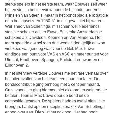
sterke spelers in het eerste team, waar Douwes zelf weer
buiten viel. In het interview noemde hij onder anderen
Prins en Van Steenis, maar in het bondsblad zie ik dat die
er in het topseizoen 1950-51 in elk geval niet bij waren.
Wel Theo van Scheltinga, misschien wel Nederlands
sterkste schaker achter Euwe. En sterke Amsterdamse
schakers als Davidson, Koomen en Van Mindeno. Het
team speelde dat seizoen drie wedstrijden gelijk en won
vier keer, wat genoeg was voor de titel. Max Euwe
eindigde een punt voor VAS en ASC en meer punten voor
Utrecht, Eindhoven, Spangen, Philidor Leeuwarden en
Eindhoven 2.
In het interview vertelde Douwes me het rare verhaal over
het uiteenvallen van het team een paar jaar later. “De
bondscontributie ging omhoog met 5 cent per maand.
Onze voorzitter ging hiermee niet akkoord en weigerde te
betalen. Toen is Max Euwe door de bond uit de
competitie gestoten. De spelers hadden totaal niets in te
brengen. Laatst op een receptie sprak ik Van Scheltinga
er nog over aan. Die wist het ook nog. Het had nooit