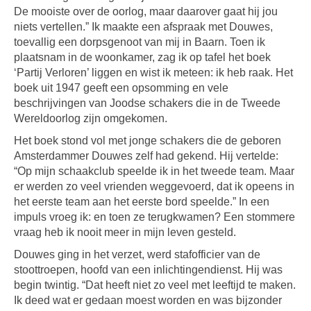
De mooiste over de oorlog, maar daarover gaat hij jou
niets vertellen.”
Ik maakte een afspraak met Douwes,
toevallig een dorpsgenoot van mij in Baarn. Toen ik
plaatsnam in de woonkamer, zag ik op tafel het boek
‘Partij Verloren’ liggen en wist ik meteen: ik heb raak. Het
boek uit 1947 geeft een opsomming en vele
beschrijvingen van Joodse schakers die in de Tweede
Wereldoorlog zijn omgekomen.
Het boek stond vol met jonge schakers die de geboren
Amsterdammer Douwes zelf had gekend. Hij vertelde:
“Op mijn schaakclub speelde ik in het tweede team. Maar
er werden zo veel vrienden weggevoerd, dat ik opeens in
het eerste team aan het eerste bord speelde.” In een
impuls vroeg ik: en toen ze terugkwamen? Een stommere
vraag heb ik nooit meer in mijn leven gesteld.
Douwes ging in het verzet, werd stafofficier van de
stoottroepen, hoofd van een inlichtingendienst. Hij was
begin twintig. “Dat heeft niet zo veel met leeftijd te maken.
Ik deed wat er gedaan moest worden en was bijzonder