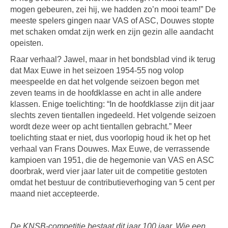
mogen gebeuren, zei hij, we hadden zo’n mooi team!” De
meeste spelers gingen naar VAS of ASC, Douwes stopte
met schaken omdat zijn werk en zijn gezin alle aandacht
opeisten.
Raar verhaal? Jawel, maar in het bondsblad vind ik terug
dat Max Euwe in het seizoen 1954-55 nog volop
meespeelde en dat het volgende seizoen begon met
zeven teams in de hoofdklasse en acht in alle andere
klassen. Enige toelichting: “In de hoofdklasse zijn dit jaar
slechts zeven tientallen ingedeeld. Het volgende seizoen
wordt deze weer op acht tientallen gebracht.” Meer
toelichting staat er niet, dus voorlopig houd ik het op het
verhaal van Frans Douwes. Max Euwe, de verrassende
kampioen van 1951, die de hegemonie van VAS en ASC
doorbrak, werd vier jaar later uit de competitie gestoten
omdat het bestuur de contributieverhoging van 5 cent per
maand niet accepteerde.
De KNSB-competitie bestaat dit jaar 100 jaar. Wie een