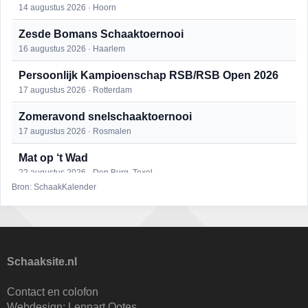
14 augustus 2026 · Hoorn
Zesde Bomans Schaaktoernooi
16 augustus 2026 · Haarlem
Persoonlijk Kampioenschap RSB/RSB Open 2026
17 augustus 2026 · Rotterdam
Zomeravond snelschaaktoernooi
17 augustus 2026 · Rosmalen
Mat op ‘t Wad
22 augustus 2026 · Den Burg, Texel
Bron: SchaakKalender
Open 6e Senioren-50+ Zomer-rapidschaaktoernooi
22 augustus 2026 · Udenhout, Gemeente Tilburg
Simultaan The Butcher
22 augustus 2026 · Utrecht
Schaaksite.nl
2e Utrechts kroegloperstoernooi
Contact en colofon
23 augustus 2026 · Utrecht
Webdesign:
Lennart Ootes