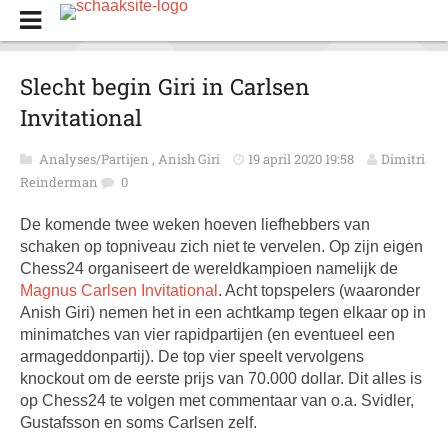
Slecht begin Giri in Carlsen
Invitational
Analyses/Partijen
,
Anish Giri
19 april 2020 19:58
Dimitri
Reinderman
0
De komende twee weken hoeven liefhebbers van
schaken op topniveau zich niet te vervelen. Op zijn eigen
Chess24 organiseert de wereldkampioen namelijk de
Magnus Carlsen Invitational
. Acht topspelers (waaronder
Anish Giri) nemen het in een achtkamp tegen elkaar op in
minimatches van vier rapidpartijen (en eventueel een
armageddonpartij). De top vier speelt vervolgens
knockout om de eerste prijs van 70.000 dollar. Dit alles is
op Chess24 te volgen met commentaar van o.a. Svidler,
Gustafsson en soms Carlsen zelf.