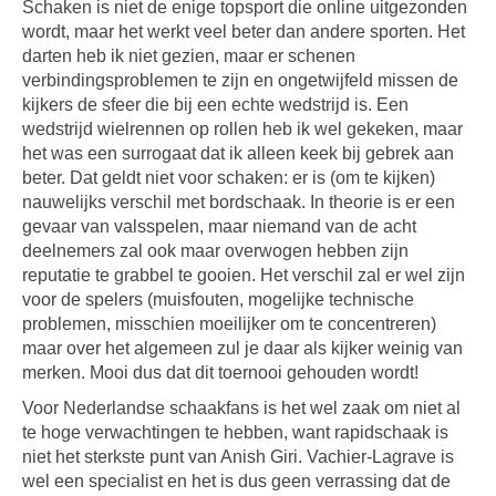
Schaken is niet de enige topsport die online uitgezonden
wordt, maar het werkt veel beter dan andere sporten. Het
darten heb ik niet gezien, maar er schenen
verbindingsproblemen te zijn en ongetwijfeld missen de
kijkers de sfeer die bij een echte wedstrijd is. Een
wedstrijd wielrennen op rollen heb ik wel gekeken, maar
het was een surrogaat dat ik alleen keek bij gebrek aan
beter. Dat geldt niet voor schaken: er is (om te kijken)
nauwelijks verschil met bordschaak. In theorie is er een
gevaar van valsspelen, maar niemand van de acht
deelnemers zal ook maar overwogen hebben zijn
reputatie te grabbel te gooien. Het verschil zal er wel zijn
voor de spelers (muisfouten, mogelijke technische
problemen, misschien moeilijker om te concentreren)
maar over het algemeen zul je daar als kijker weinig van
merken. Mooi dus dat dit toernooi gehouden wordt!
Voor Nederlandse schaakfans is het wel zaak om niet al
te hoge verwachtingen te hebben, want rapidschaak is
niet het sterkste punt van Anish Giri. Vachier-Lagrave is
wel een specialist en het is dus geen verrassing dat de