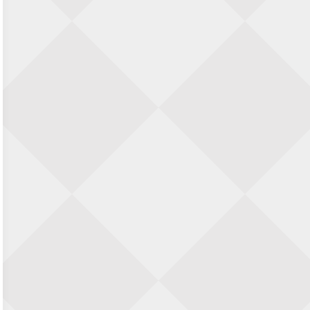
11e Goirles Weekend Kampioenschap
28 augustus 2026 · Goirle
Keisnel Schaaktoernooi
29 augustus 2026 · Amersfoort
Kroeg & Loper Leiden
30 augustus 2026 · Leiden
Open Schaakkampioenschap van
Arnhem
4 september 2026 · ARNHEM