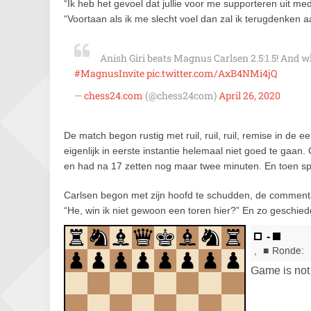
“Ik heb het gevoel dat jullie voor me supporteren uit med
“Voortaan als ik me slecht voel dan zal ik terugdenken 
Anish Giri beats Magnus Carlsen 2.5:1.5! And w
#MagnusInvite
pic.twitter.com/AxB4NMi4jQ
—
chess24.com
(@chess24com)
April 26, 2020
De match begon rustig met ruil, ruil, ruil, remise in de e
eigenlijk in eerste instantie helemaal niet goed te gaan
en had na 17 zetten nog maar twee minuten. En toen sp
Carlsen begon met zijn hoofd te schudden, de comment
“He, win ik niet gewoon een toren hier?” En zo geschied