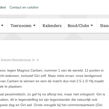
tikel
Contact en colofon
Toernooien
Kalenders
Bond/Clubs
Stan
Dimitri Reinderman
0
rnooi, tegen Magnus Carlsen, nummer 1 van de wereld, 11 punten in
t iedereen, inclusief Giri zelf. Maar niets ervan: onze landgenoot
r van Carlsen te winnen en won de match dus met 2.5-1.5! Hij maakt
le te plaatsen.
t pessimistisch, zo gaf hij na afloop toe, maar niet onlogisch: Giri is
ken, dit in tegenstelling tot zijn tegenstander die natuurlijk ook
goeie dag en Giri wel. Grote vreugde bij het commentaarteam (Giri: