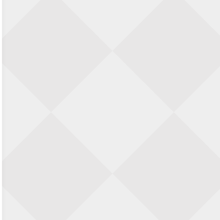
22 augustus 2026 · Den Burg, Texel
Simultaan The Butcher
22 augustus 2026 · Utrecht
Open 6e Senioren-50+ Zomer-
rapidschaaktoernooi
22 augustus 2026 · Udenhout, Gemeente Tilburg
2e Utrechts kroegloperstoernooi
23 augustus 2026 · Utrecht
Simultaan The Butcher
23 augustus 2026 · Utrecht
Open Eemlandtoernooi 2026
25 augustus 2026 · Bunschoten-Spakenburg
Nazomervierkampentoernooi 2026
28 augustus 2026 · Assen
KC Open
28 augustus 2026 · Haarlem