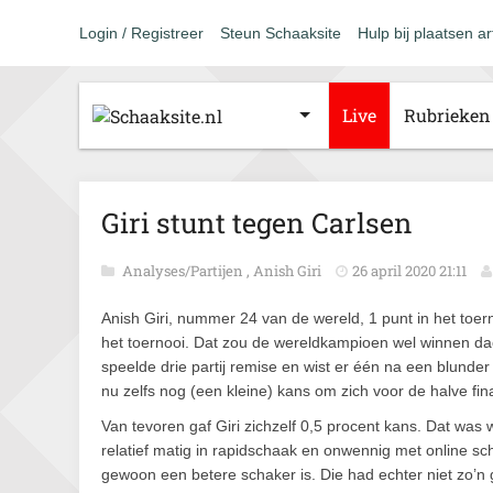
Login / Registreer
Steun Schaaksite
Hulp bij plaatsen ar
Live
Rubrieken
Giri stunt tegen Carlsen
Analyses/Partijen
,
Anish Giri
26 april 2020 21:11
Anish Giri, nummer 24 van de wereld, 1 punt in het toe
het toernooi. Dat zou de wereldkampioen wel winnen dach
speelde drie partij remise en wist er één na een blunde
nu zelfs nog (een kleine) kans om zich voor de halve fina
Van tevoren gaf Giri zichzelf 0,5 procent kans. Dat was wa
relatief matig in rapidschaak en onwennig met online scha
gewoon een betere schaker is. Die had echter niet zo’n 