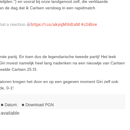
elijden.”) en vooral bij onze landgenoot zelf, die verklaarde
aan de dag dat ik Carlsen versloeg in een rapidmatch.
hat a reaction 😀
https://t.co/akyqMHd1xM
#c24live
erste partij. En toen dus de legendarische tweede partij! Het leek
. Giri moest namelijk heel lang nadenken na een nieuwtje van Carlsen
eelde Carlsen 25.f3.
atoren kregen het door en op een gegeven moment Giri zelf ook:
de, 0-1!