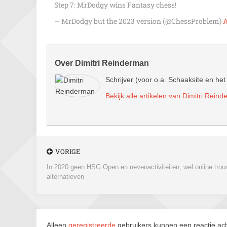
Step 7: MrDodgy wins Fantasy chess!
— MrDodgy but the 2023 version (@ChessProblem)
A
Over Dimitri Reinderman
Schrijver (voor o.a. Schaaksite en het
Bekijk alle artikelen van Dimitri Rein
VORIGE
In 2020 geen HSG Open en nevenactiviteiten, wel online troo
alternatieven
Alleen
geregistreerde
gebruikers kunnen een reactie ach