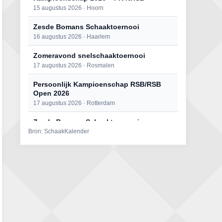
15 augustus 2026 · Hoorn
Zesde Bomans Schaaktoernooi
16 augustus 2026 · Haarlem
Zomeravond snelschaaktoernooi
17 augustus 2026 · Rosmalen
Persoonlijk Kampioenschap RSB/RSB
Open 2026
17 augustus 2026 · Rotterdam
Zesde Bomans Schaaktoernooi
Bron: SchaakKalender
17 augustus 2026 · Haarlem
Persoonlijk Kampioenschap RSB/RSB
Open 2026
18 augustus 2026 · Rotterdam
Zomeravond snelschaaktoernooi
18 augustus 2026 · Rosmalen
Mat op ‘t Wad