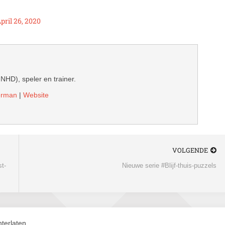
pril 26, 2020
 NHD), speler en trainer.
derman
|
Website
VOLGENDE
st-
Nieuwe serie #Blijf-thuis-puzzels
terlaten.