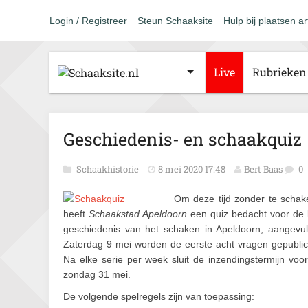
Login / Registreer
Steun Schaaksite
Hulp bij plaatsen ar
Live
Rubrieken
Geschiedenis- en schaakquiz
Schaakhistorie
8 mei 2020 17:48
Bert Baas
0
Om deze tijd zonder te schak
heeft
Schaakstad Apeldoorn
een quiz bedacht voor de
geschiedenis van het schaken in Apeldoorn, aangevul
Zaterdag 9 mei worden de eerste acht vragen gepublic
Na elke serie per week sluit de inzendingstermijn voo
zondag 31 mei.
De volgende spelregels zijn van toepassing: