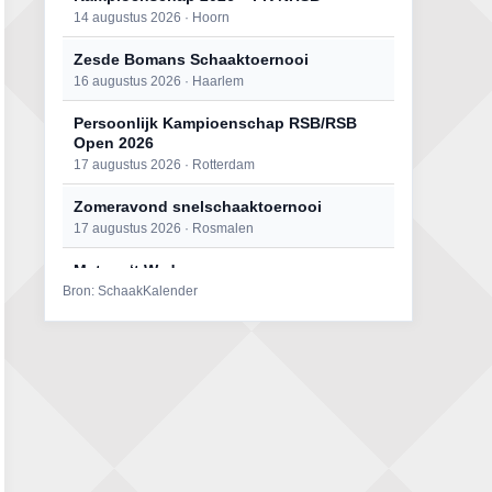
14 augustus 2026 · Hoorn
Zesde Bomans Schaaktoernooi
16 augustus 2026 · Haarlem
Persoonlijk Kampioenschap RSB/RSB
Open 2026
17 augustus 2026 · Rotterdam
Zomeravond snelschaaktoernooi
17 augustus 2026 · Rosmalen
Mat op ‘t Wad
Bron: SchaakKalender
22 augustus 2026 · Den Burg, Texel
Open 6e Senioren-50+ Zomer-
rapidschaaktoernooi
22 augustus 2026 · Udenhout, Gemeente Tilburg
Simultaan The Butcher
22 augustus 2026 · Utrecht
2e Utrechts kroegloperstoernooi