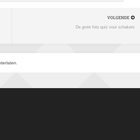
VOLGENDE
De grote foto quiz voor schakers
terlaten.