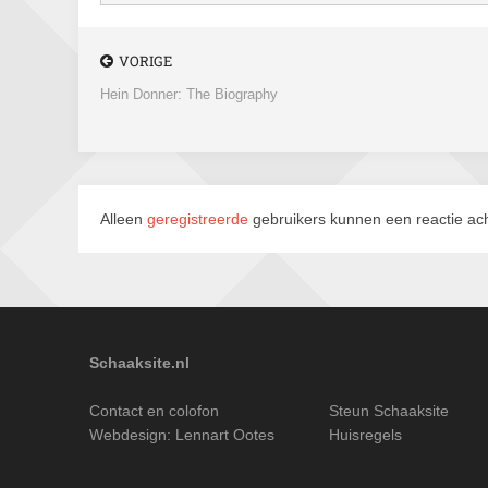
VORIGE
Hein Donner: The Biography
Alleen
geregistreerde
gebruikers kunnen een reactie ach
Schaaksite.nl
Contact en colofon
Steun Schaaksite
Webdesign:
Lennart Ootes
Huisregels