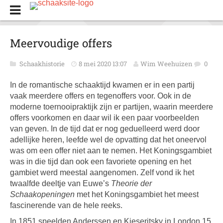
Meervoudige offers
Schaakhistorie
8 mei 2020 13:07
Wim Weehuizen
0
In de romantische schaaktijd kwamen er in een partij
vaak meerdere offers en tegenoffers voor. Ook in de
moderne toernooipraktijk zijn er partijen, waarin meerdere
offers voorkomen en daar wil ik een paar voorbeelden
van geven. In de tijd dat er nog geduelleerd werd door
adellijke heren, leefde wel de opvatting dat het oneervol
was om een offer niet aan te nemen. Het Koningsgambiet
was in die tijd dan ook een favoriete opening en het
gambiet werd meestal aangenomen. Zelf vond ik het
twaalfde deeltje van Euwe’s
Theorie der
Schaakopeningen
met het Koningsgambiet het meest
fascinerende van de hele reeks.
In 1851 speelden Anderssen en Kieseritsky in London 15