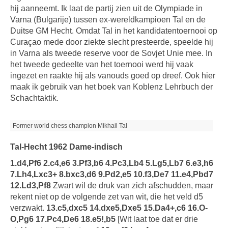
hij aanneemt. Ik laat de partij zien uit de Olympiade in
Varna (Bulgarije) tussen ex-wereldkampioen Tal en de
Duitse GM Hecht. Omdat Tal in het kandidatentoernooi op
Curaçao mede door ziekte slecht presteerde, speelde hij
in Varna als tweede reserve voor de Sovjet Unie mee. In
het tweede gedeelte van het toernooi werd hij vaak
ingezet en raakte hij als vanouds goed op dreef. Ook hier
maak ik gebruik van het boek van Koblenz Lehrbuch der
Schachtaktik.
Former world chess champion Mikhail Tal
Tal-Hecht 1962 Dame-indisch
1.d4,Pf6 2.c4,e6 3.Pf3,b6 4.Pc3,Lb4 5.Lg5,Lb7 6.e3,h6
7.Lh4,Lxc3+ 8.bxc3,d6 9.Pd2,e5 10.f3,De7 11.e4,Pbd7
12.Ld3,Pf8
Zwart wil de druk van zich afschudden, maar
rekent niet op de volgende zet van wit, die het veld d5
verzwakt.
13.c5,dxc5 14.dxe5,Dxe5 15.Da4+,c6 16.O-
O,Pg6 17.Pc4,De6 18.e5!,b5
[Wit laat toe dat er drie