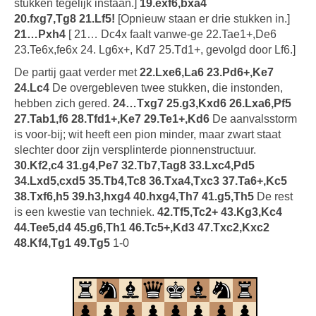
stukken tegelijk instaan.]
19.exf6,bxa4
20.fxg7,Tg8
21.Lf5!
[Opnieuw staan er drie stukken in.]
21…Pxh4
[ 21… Dc4x faalt vanwe-ge 22.Tae1+,De6
23.Te6x,fe6x 24. Lg6x+, Kd7 25.Td1+, gevolgd door Lf6.]
De partij gaat verder met
22.Lxe6,La6 23.Pd6+,Ke7
24.Lc4
De overgebleven twee stukken, die instonden,
hebben zich gered.
24…Txg7 25.g3,Kxd6 26.Lxa6,Pf5
27.Tab1,f6 28.Tfd1+,Ke7 29.Te1+,Kd6
De aanvalsstorm
is voor-bij; wit heeft een pion minder, maar zwart staat
slechter door zijn versplinterde pionnenstructuur.
30.Kf2,c4 31.g4,Pe7 32.Tb7,Tag8 33.Lxc4,Pd5
34.Lxd5,cxd5 35.Tb4,Tc8 36.Txa4,Txc3 37.Ta6+,Kc5
38.Txf6,h5 39.h3,hxg4 40.hxg4,Th7 41.g5,Th5
De rest
is een kwestie van techniek.
42.Tf5,Tc2+ 43.Kg3,Kc4
44.Tee5,d4 45.g6,Th1 46.Tc5+,Kd3 47.Txc2,Kxc2
48.Kf4,Tg1 49.Tg5
1-0