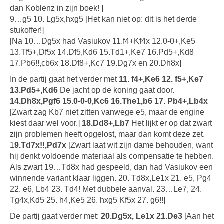
dan Koblenz in zijn boek! ]
9…g5 10. Lg5x,hxg5 [Het kan niet op: dit is het derde
stukoffer!]
[Na 10…Dg5x had Vasiukov 11.f4+Kf4x 12.0-0+,Ke5
13.Tf5+,Df5x 14.Df5,Kd6 15.Td1+,Ke7 16.Pd5+,Kd8
17.Pb6!!,cb6x 18.Df8+,Kc7 19.Dg7x en 20.Dh8x]
In de partij gaat het verder met
11. f4+,Ke6 12. f5+,Ke7
13.Pd5+,Kd6
De jacht op de koning gaat door.
14.Dh8x,Pgf6 15.0-0-0,Kc6 16.The1,b6 17. Pb4+,Lb4x
[Zwart zag Kb7 niet zitten vanwege e5, maar de engine
kiest daar wel voor.]
18.Dd8+,Lb7
Het lijkt er op dat zwart
zijn problemen heeft opgelost, maar dan komt deze zet.
1
9.Td7x!!,Pd7x
[Zwart laat wit zijn dame behouden, want
hij denkt voldoende materiaal als compensatie te hebben.
Als zwart 19…Td8x had gespeeld, dan had Vasiukov een
winnende variant klaar liggen. 20. Td8x,Le1x 21. e5, Pg4
22. e6, Lb4 23. Td4! Met dubbele aanval. 23…Le7, 24.
Tg4x,Kd5 25. h4,Ke5 26. hxg5 Kf5x 27. g6!!]
De partij gaat verder met:
20.Dg5x, Le1x 21.De3
[Aan het