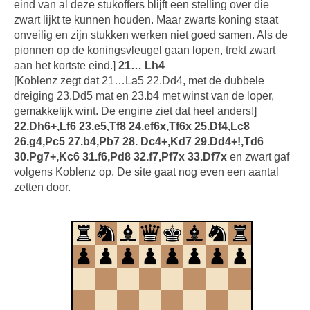
eind van al deze stukoffers blijft een stelling over die
zwart lijkt te kunnen houden. Maar zwarts koning staat
onveilig en zijn stukken werken niet goed samen. Als de
pionnen op de koningsvleugel gaan lopen, trekt zwart
aan het kortste eind.]
21… Lh4
[Koblenz zegt dat 21…La5 22.Dd4, met de dubbele
dreiging 23.Dd5 mat en 23.b4 met winst van de loper,
gemakkelijk wint. De engine ziet dat heel anders!]
22.Dh6+,Lf6 23.e5,Tf8 24.ef6x,Tf6x 25.Df4,Lc8
26.g4,Pc5 27.b4,Pb7 28. Dc4+,Kd7 29.Dd4+!,Td6
30.Pg7+,Kc6 31.f6,Pd8 32.f7,Pf7x 33.Df7x
en zwart gaf
volgens Koblenz op. De site gaat nog even een aantal
zetten door.