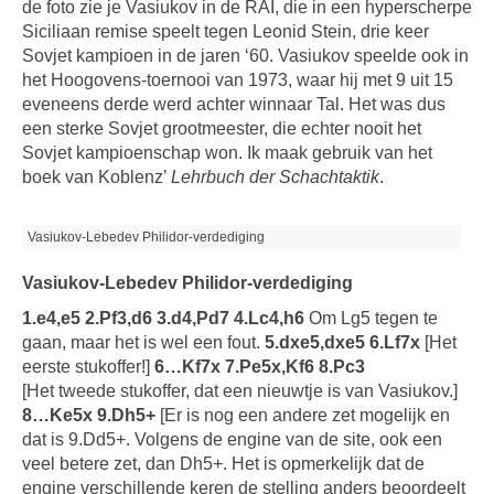
de foto zie je Vasiukov in de RAI, die in een hyperscherpe
Siciliaan remise speelt tegen Leonid Stein, drie keer
Sovjet kampioen in de jaren ‘60. Vasiukov speelde ook in
het Hoogovens-toernooi van 1973, waar hij met 9 uit 15
eveneens derde werd achter winnaar Tal. Het was dus
een sterke Sovjet grootmeester, die echter nooit het
Sovjet kampioenschap won. Ik maak gebruik van het
boek van Koblenz’
Lehrbuch der Schachtaktik
.
Vasiukov-Lebedev Philidor-verdediging
Vasiukov-Lebedev Philidor-verdediging
1.e4,e5 2.Pf3,d6 3.d4,Pd7 4.Lc4,h6
Om Lg5 tegen te
gaan, maar het is wel een fout.
5.dxe5,dxe5 6.Lf7x
[Het
eerste stukoffer!]
6…Kf7x 7.Pe5x,Kf6 8.Pc3
[Het tweede stukoffer, dat een nieuwtje is van Vasiukov.]
8…Ke5x 9.Dh5+
[Er is nog een andere zet mogelijk en
dat is 9.Dd5+. Volgens de engine van de site, ook een
veel betere zet, dan Dh5+. Het is opmerkelijk dat de
engine verschillende keren de stelling anders beoordeelt