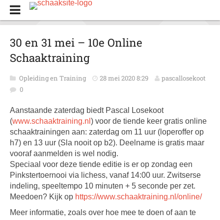
30 en 31 mei – 10e Online
Schaaktraining
Opleiding en Training
28 mei 2020 8:29
pascallosekoot
0
Aanstaande zaterdag biedt Pascal Losekoot
(
www.schaaktraining.nl
) voor de tiende keer gratis online
schaaktrainingen aan: zaterdag om 11 uur (loperoffer op
h7) en 13 uur (Sla nooit op b2). Deelname is gratis maar
vooraf aanmelden is wel nodig.
Speciaal voor deze tiende editie is er op zondag een
Pinkstertoernooi via lichess, vanaf 14:00 uur. Zwitserse
indeling, speeltempo 10 minuten + 5 seconde per zet.
Meedoen? Kijk op
https://www.schaaktraining.nl/online/
Meer informatie, zoals over hoe mee te doen of aan te