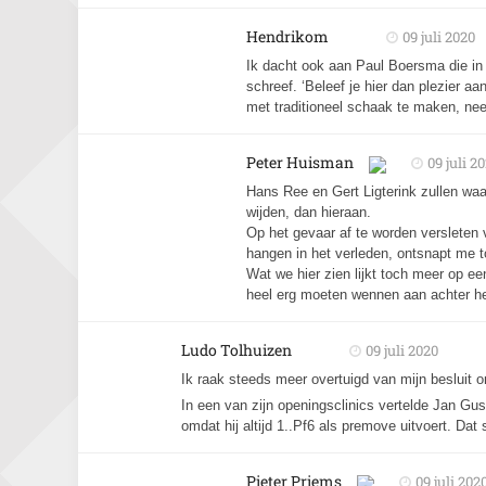
Hendrikom
09 juli 2020
Ik dacht ook aan Paul Boersma die in 
schreef. ‘Beleef je hier dan plezier a
met traditioneel schaak te maken, nee
Peter Huisman
09 juli 2
Hans Ree en Gert Ligterink zullen waar
wijden, dan hieraan.
Op het gevaar af te worden versleten v
hangen in het verleden, ontsnapt me t
Wat we hier zien lijkt toch meer op ee
heel erg moeten wennen aan achter het
Ludo Tolhuizen
09 juli 2020
Ik raak steeds meer overtuigd van mijn besluit om
In een van zijn openingsclinics vertelde Jan Gu
omdat hij altijd 1..Pf6 als premove uitvoert. D
Pieter Priems
09 juli 202