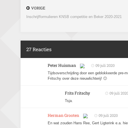
VORIGE
Inschrijfformulieren KNSB competitie en Beker 2020-2021
27 Reacties
Peter Huisman
09 juli 2020
Tijdsoverschrijding door een geblokkeerde pre-m
Fritschy over deze nieuwlichterij! 🙂
Frits Fritschy
09 juli 202
Tsja.
Herman Grooten
09 juli 2020
En wat zouden Hans Ree, Gert Ligterink e.a. hi