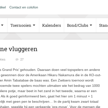
tikel
Contact en colofon
Toernooien
Kalenders
Bond/Clubs
Stan
ine vluggeren
oten
27
s Grand Prix’ gehouden. Daaraan doen veel topspelers en andere
d gewonnen door de Amerikaan Hikaru Nakamura die in de KO-out-
nder Amin Tabatabae de baas was. Een Zwitsers toernooi wordt
enoemde twee spelers mochten uitmaken wie het bedrag van 1000
ere potje, maar beet in het zand in het tweede, waarna er een
n. Als ik goed geïnformeerd ben, gaat het hier om 1 minuut + 1
nlijk met geen pen te beschrijven… In de partij kwam zwart totaal
enhalen, speelde hij een verkeerde ‘pre-move’. Voor de mensen die