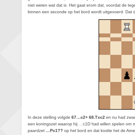
niet weten wat dat is. Het gaat erom dat, voordat de tege
binnen een seconde op het bord wordt uitgevoerd. Dat d
In deze stelling volgde
67…c2+ 68.Txc2
en nu had zwart
een koningszet waarop hij …c1D had willen spelen om
paardzet
…Pc1??
op het bord en dat kostte het de Amer