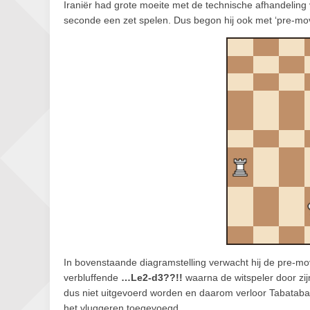
Iraniër had grote moeite met de technische afhandeling
seconde een zet spelen. Dus begon hij ook met ‘pre-mov
In bovenstaande diagramstelling verwacht hij de pre-m
verbluffende
…Le2-d3??!!
waarna de witspeler door zi
dus niet uitgevoerd worden en daarom verloor Tabataba
het vluggeren toegevoegd…