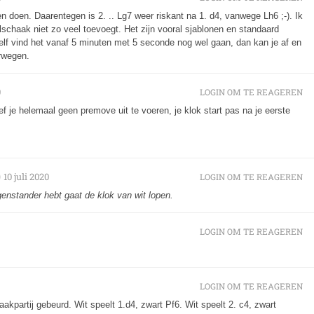
n doen. Daarentegen is 2. .. Lg7 weer riskant na 1. d4, vanwege Lh6 ;-). Ik
lschaak niet zo veel toevoegt. Het zijn vooral sjablonen en standaard
Ikzelf vind het vanaf 5 minuten met 5 seconde nog wel gaan, dan kan je af en
rwegen.
0
LOGIN OM TE REAGEREN
f je helemaal geen premove uit te voeren, je klok start pas na je eerste
10 juli 2020
LOGIN OM TE REAGEREN
egenstander hebt gaat de klok van wit lopen.
LOGIN OM TE REAGEREN
LOGIN OM TE REAGEREN
akpartij gebeurd. Wit speelt 1.d4, zwart Pf6. Wit speelt 2. c4, zwart