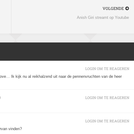
VOLGENDE
Anish Giri streamt op Youtube
LOGIN OM TE REAGEREN
ove… Ik kijk nu al reikhalzend uit naar de pennenvruchten van de heer
0
LOGIN OM TE REAGEREN
LOGIN OM TE REAGEREN
ervan vinden?