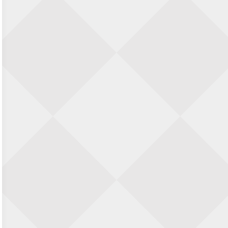
22 augustus 2026 · Den Burg, Texel
Simultaan The Butcher
22 augustus 2026 · Utrecht
Open 6e Senioren-50+ Zomer-
rapidschaaktoernooi
22 augustus 2026 · Udenhout, Gemeente Tilburg
2e Utrechts kroegloperstoernooi
23 augustus 2026 · Utrecht
Open 6e Senioren-50+ Zomer-
rapidschaaktoernooi
23 augustus 2026 · Udenhout, Gemeente Tilburg
Open Eemlandtoernooi 2026
25 augustus 2026 · Bunschoten-Spakenburg
Nazomervierkampentoernooi 2026
28 augustus 2026 · Assen
KC Open