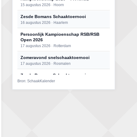
15 augustus 2026 · Hoorn
Zesde Bomans Schaaktoernooi
16 augustus 2026 · Haarlem
Persoonlijk Kampioenschap RSB/RSB
Open 2026
17 augustus 2026 · Rotterdam
Zomeravond snelschaaktoernooi
17 augustus 2026 · Rosmalen
Zesde Bomans Schaaktoernooi
Bron: SchaakKalender
17 augustus 2026 · Haarlem
Zomeravond snelschaaktoernooi
18 augustus 2026 · Rosmalen
Persoonlijk Kampioenschap RSB/RSB
Open 2026
18 augustus 2026 · Rotterdam
Mat op ‘t Wad