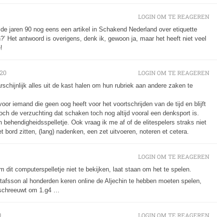
LOGIN OM TE REAGEREN
de jaren 90 nog eens een artikel in Schakend Nederland over etiquette
an?’ Het antwoord is overigens, denk ik, gewoon ja, maar het heeft niet veel
!
020
LOGIN OM TE REAGEREN
schijnlijk alles uit de kast halen om hun rubriek aan andere zaken te
oor iemand die geen oog heeft voor het voortschrijden van de tijd en blijft
och de verzuchting dat schaken toch nog altijd vooral een denksport is.
n behendigheidsspelletje. Ook vraag ik me af of de elitespelers straks niet
 bord zitten, (lang) nadenken, een zet uitvoeren, noteren et cetera.
LOGIN OM TE REAGEREN
 dit computerspelletje niet te bekijken, laat staan om het te spelen.
stafsson al honderden keren online de Aljechin te hebben moeten spelen,
at schreeuwt om 1.g4 …
0
LOGIN OM TE REAGEREN