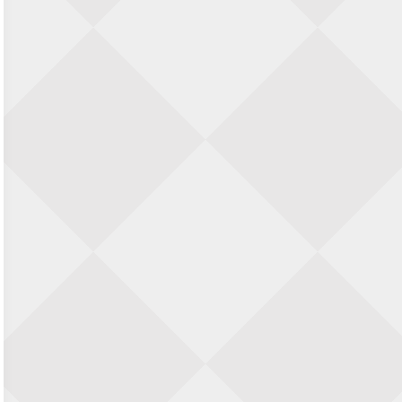
28 augustus 2026 · Haarlem
11e Goirles Weekend Kampioenschap
28 augustus 2026 · Goirle
Keisnel Schaaktoernooi
29 augustus 2026 · Amersfoort
Kroeg & Loper Leiden
30 augustus 2026 · Leiden
Open Schaakkampioenschap van
Arnhem
4 september 2026 · ARNHEM