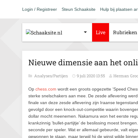
Login / Registreer
Steun Schaaksite
Hulp bij plaatsen ar
Live
Rubrieken
Nieuwe dimensie aan het onl
Analyses/Partijen
9 juli 2020 13:55
Herman Gro
Op
chess.com
wordt een groots opgezette ‘Speed Ches
sterke snelschakers aan mee. De zesde aflevering wer
finale van deze zesde aflevering zijn Iraanse tegensta
gevolgd door een knock-out-competitie waarin boveng
dollar mocht meenemen. Nakamura won het eerste reguli
krankzinnig ‘bullet-partijtje’ de beslissing moest brenge
seconde per speler. Wat er allemaal gebeurde, valt eige
gewonnen te staan, maar terwijl hij de winst wilde binn