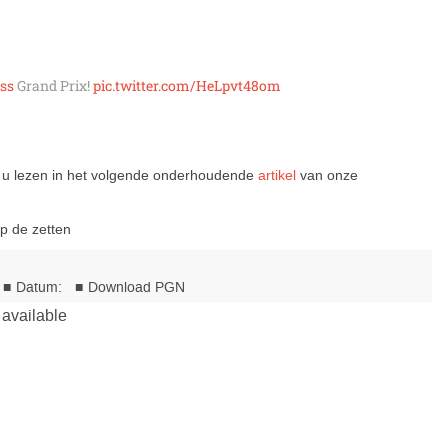
ss
Grand Prix!
pic.twitter.com/HeLpvt48om
nt u lezen in het volgende onderhoudende
artikel
van onze
op de zetten