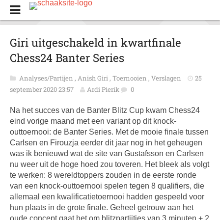
Giri uitgeschakeld in kwartfinale
Chess24 Banter Series
Analyses/Partijen
,
Anish Giri
,
Toernooien
,
Verslagen
25
september 2020 23:57
Ardi Pierik
0
Na het succes van de Banter Blitz Cup kwam Chess24
eind vorige maand met een variant op dit knock-
outtoernooi: de Banter Series. Met de mooie finale tussen
Carlsen en Firouzja eerder dit jaar nog in het geheugen
was ik benieuwd wat de site van Gustafsson en Carlsen
nu weer uit de hoge hoed zou toveren. Het bleek als volgt
te werken: 8 wereldtoppers zouden in de eerste ronde
van een knock-outtoernooi spelen tegen 8 qualifiers, die
allemaal een kwalificatietoernooi hadden gespeeld voor
hun plaats in de grote finale. Geheel getrouw aan het
oude concept gaat het om blitzpartijtjes van 3 minuten + 2