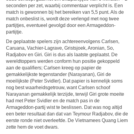
seconden per zet, waarbij commentaar verplicht is. Een
match is gewonnen bij het bereiken van 5,5 punt. Als de
match onbeslist is, wordt deze verlengd met nog twee
partijtjes, eventueel gevolgd door een Armageddon-
partijtje.
De geplaatste spelers zijn achtereenvolgens Carlsen,
Caruana, Vachier-Lagrave, Gristsjoek, Aronian, So,
Radjabov en Giri. Giri is dus als laatste geplaatst. De
wereldtoppers werden conform hun positie gekoppeld
aan de qualifiers; Carlsen kreeg op papier de
gemakkelijkste tegenstander (Narayanan), Giri de
moeilijkste (Peter Svidler). Dat papier is kennelijk soms
nog best waarheidsgetrouw, want Carlsen schoof
Narayanan gemakkelijk terzijde, terwijl Giri grote moeite
had met Peter Svidler en de match pas in de
Armageddon-partij wist te beslissen. Dat was nog altijd
een beter resultaat dan dat van Teymour Radjabov, die de
eerste ronde niet overleefde. De Vietnamees Quang Liem
zette hem de voet dwars.