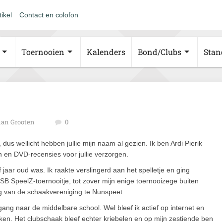
tikel
Contact en colofon
Toernooien
Kalenders
Bond/Clubs
Stan
an Grooten
0
dus wellicht hebben jullie mijn naam al gezien. Ik ben Ardi Pierik
n en DVD-recensies voor jullie verzorgen.
f jaar oud was. Ik raakte verslingerd aan het spelletje en ging
B SpeelZ-toernooitje, tot zover mijn enige toernooizege buiten
ng van de schaakvereniging te Nunspeet.
rgang naar de middelbare school. Wel bleef ik actief op internet en
ken. Het clubschaak bleef echter kriebelen en op mijn zestiende ben