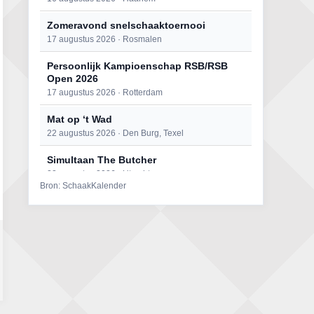
Zomeravond snelschaaktoernooi
17 augustus 2026 · Rosmalen
Persoonlijk Kampioenschap RSB/RSB
Open 2026
17 augustus 2026 · Rotterdam
Mat op ‘t Wad
22 augustus 2026 · Den Burg, Texel
Simultaan The Butcher
22 augustus 2026 · Utrecht
Bron: SchaakKalender
Open 6e Senioren-50+ Zomer-
rapidschaaktoernooi
22 augustus 2026 · Udenhout, Gemeente Tilburg
2e Utrechts kroegloperstoernooi
23 augustus 2026 · Utrecht
Open Eemlandtoernooi 2026
25 augustus 2026 · Bunschoten-Spakenburg