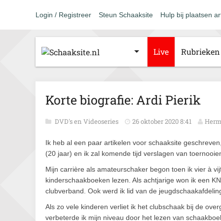
Login / Registreer
Steun Schaaksite
Hulp bij plaatsen ar
Live
Rubrieken
Korte biografie: Ardi Pierik
DVD's en Videoseries
26 oktober 2020 8:41
Herm
Ik heb al een paar artikelen voor schaaksite geschreven, 
(20 jaar) en ik zal komende tijd verslagen van toernooie
Mijn carrière als amateurschaker begon toen ik vier à vij
kinderschaakboeken lezen. Als achtjarige won ik een KNS
clubverband. Ook werd ik lid van de jeugdschaakafdeli
Als zo vele kinderen verliet ik het clubschaak bij de ove
verbeterde ik mijn niveau door het lezen van schaakboe