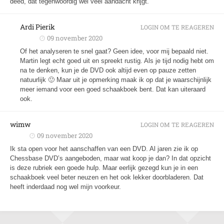
deed, dat tegenwoordig wel veel aandacht krijgt.
Ardi Pierik
LOGIN OM TE REAGEREN
09 november 2020
Of het analyseren te snel gaat? Geen idee, voor mij bepaald niet.
Martin legt echt goed uit en spreekt rustig. Als je tijd nodig hebt om
na te denken, kun je de DVD ook altijd even op pauze zetten
natuurlijk 🙂 Maar uit je opmerking maak ik op dat je waarschijnlijk
meer iemand voor een goed schaakboek bent. Dat kan uiteraard
ook.
wimw
LOGIN OM TE REAGEREN
09 november 2020
Ik sta open voor het aanschaffen van een DVD. Al jaren zie ik op
Chessbase DVD’s aangeboden, maar wat koop je dan? In dat opzicht
is deze rubriek een goede hulp. Maar eerlijk gezegd kun je in een
schaakboek veel beter neuzen en het ook lekker doorbladeren. Dat
heeft inderdaad nog wel mijn voorkeur.