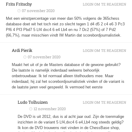
Frits Fritschy
LOGIN OM TE REAGEREN
07 november 2020
Met een winstpercentage van meer dan 50% volgens de 365chess
database doet wit het toch niet zo slecht tegen 1 d4 d5 2 c4 e6 3 Pc3
Pf6 4 Pf3 Pbd7 5 Lf4 dxc4 6 e4 Lb4 en nu 7 Dc2 (57%) of 7 Pd2
(66,7%), maar misschien vindt IM Martin dat scorebordjournalistiek.
Ardi Pierik
LOGIN OM TE REAGEREN
07 november 2020
Maakt het uit of je de Masters database of de gewone gebruikt?
Die laatste is namelijk inderdaad weleens behoorlijk
onbetrouwbaar. Ik tel normaal alleen titelhouders mee. Maar
inderdaad, hij zal het scorebordjournalistiek vinden of de variant is
de laatste jaren veel gespeeld. Ik vermoed het eerste
Ludo Tolhuizen
LOGIN OM TE REAGEREN
12 november 2020
De DVD is uit 2012, dus is al acht jaar oud. Zijn de toenmalige
inzichten in de variant 5 Lf4,dxc4 6 e4,Lb4 nog steeds geldig?
Ik kon de DVD trouwens niet vinden in de ChessBase shop,