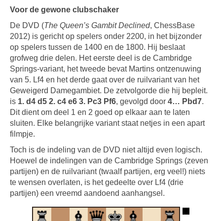
Voor de gewone clubschaker
De DVD (
The Queen’s Gambit Declined
, ChessBase
2012) is gericht op spelers onder 2200, in het bijzonder
op spelers tussen de 1400 en de 1800. Hij beslaat
grofweg drie delen. Het eerste deel is de Cambridge
Springs-variant, het tweede bevat Martins ontzenuwing
van 5. Lf4 en het derde gaat over de ruilvariant van het
Geweigerd Damegambiet. De zetvolgorde die hij bepleit.
is
1. d4 d5 2. c4 e6 3. Pc3
Pf6
, gevolgd door
4…
Pbd7
.
Dit dient om deel 1 en 2 goed op elkaar aan te laten
sluiten. Elke belangrijke variant staat netjes in een apart
filmpje.
Toch is de indeling van de DVD niet altijd even logisch.
Hoewel de indelingen van de Cambridge Springs (zeven
partijen) en de ruilvariant (twaalf partijen, erg veel!) niets
te wensen overlaten, is het gedeelte over Lf4 (drie
partijen) een vreemd aandoend aanhangsel.