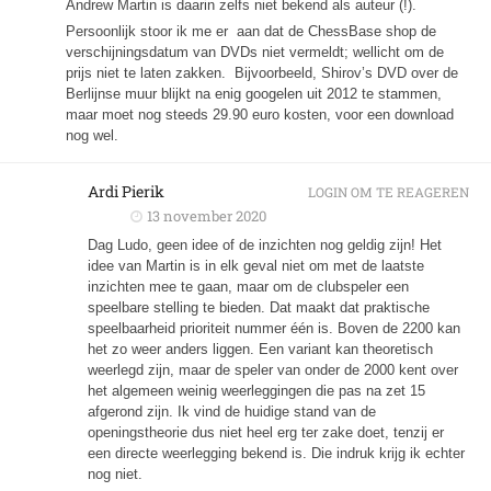
Andrew Martin is daarin zelfs niet bekend als auteur (!).
Persoonlijk stoor ik me er aan dat de ChessBase shop de
verschijningsdatum van DVDs niet vermeldt; wellicht om de
prijs niet te laten zakken. Bijvoorbeeld, Shirov’s DVD over de
Berlijnse muur blijkt na enig googelen uit 2012 te stammen,
maar moet nog steeds 29.90 euro kosten, voor een download
nog wel.
Ardi Pierik
LOGIN OM TE REAGEREN
13 november 2020
Dag Ludo, geen idee of de inzichten nog geldig zijn! Het
idee van Martin is in elk geval niet om met de laatste
inzichten mee te gaan, maar om de clubspeler een
speelbare stelling te bieden. Dat maakt dat praktische
speelbaarheid prioriteit nummer één is. Boven de 2200 kan
het zo weer anders liggen. Een variant kan theoretisch
weerlegd zijn, maar de speler van onder de 2000 kent over
het algemeen weinig weerleggingen die pas na zet 15
afgerond zijn. Ik vind de huidige stand van de
openingstheorie dus niet heel erg ter zake doet, tenzij er
een directe weerlegging bekend is. Die indruk krijg ik echter
nog niet.