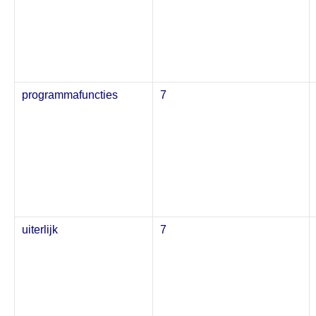
programmafuncties
7
uiterlijk
7