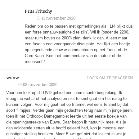
Frits Fritschy
13 november 2020
Reden om op te passen met opmerkingen als ‘ Lf4 blijkt dus
een forse onnauwkeurigheid te zijn’. Wil ik (onder de 2200,
maar ruim boven de 2000) zien, denk ik dan. Alleen maar
een fase in een voortgaande discussie. Het lijkt een beetje
op negentiende-eeuwse commentaren op het Frans of de
Caro Kann. Komt dit commentaar van de auteur of de
recensent?
wimw
LOGIN OM TE REAGEREN
08 november 2020
Voor een leek op dit DVD gebied een interessante bespreking. Ik
vroeg me wel af of het analyseren niet te snel gaat om het rustig te
kunnen volgen. Voor mij gaat het op Internet wel eens te snel bij dat
soort filmpjes. Verder gaan mijn gedachten terug naar mijn jonge jaren,
toen ik het Orthodox Damegambiet leerde uit het eerste boekje van
die openingenreeks van Euwe. Daar begon ik natuurlijk mee. Als je
dan voldoende zetten uit je hoofd geleerd had, kon je meestal een
gunstiger stelling bereiken. Maar Euwe gaf niet dat inzicht in wat je