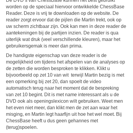
De DVD’s van ChessBase kunnen het best gebruikt
worden op de speciaal hiervoor ontwikkelde ChessBase
Reader. Deze is vrij te downloaden op de website. De
reader zorgt ervoor dat de pijlen die Martin trekt, ook op
uw scherm zichtbaar zijn. Ook kan men in deze reader de
aantekeningen bij de partijen inzien. De reader is qua
uiterlijk wat druk (veel verschillende kleuren), maar het
gebruikersgemak is meer dan prima.
De handigste eigenschap van deze reader is de
mogelijkheid om tijdens het afspelen van de analyses op
de zetten die worden besproken te klikken. Klikt u
bijvoorbeeld op zet 10 van wit terwijl Martin bezig is met
een opmerking bij zet 20, dan spoelt de video
automatisch terug naar het moment dat de bespreking
van zet 10 begint. Dit is met name interessant als u de
DVD ook als openingslexicon wilt gebruiken. Weet men
het even niet meer, dan klikt men de zet aan waar het
misging, en Martin legt haarfijn uit hoe het wel moet. Bij
ChessBase heeft u dus geen gehannes met
(terug)spoelen.