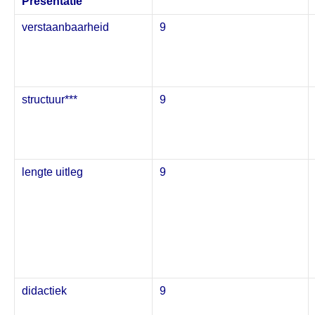
Presentatie
verstaanbaarheid
9
structuur***
9
lengte uitleg
9
didactiek
9