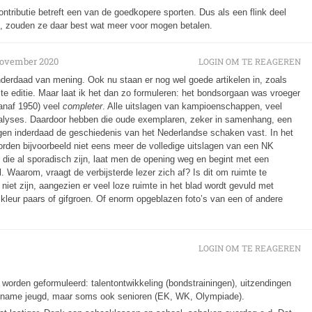
ntributie betreft een van de goedkopere sporten. Dus als een flink deel
l, zouden ze daar best wat meer voor mogen betalen.
november 2020
LOGIN OM TE REAGEREN
nderdaad van mening. Ook nu staan er nog wel goede artikelen in, zoals
te editie. Maar laat ik het dan zo formuleren: het bondsorgaan was vroeger
vanaf 1950) veel
completer
. Alle uitslagen van kampioenschappen, veel
nalyses. Daardoor hebben die oude exemplaren, zeker in samenhang, een
ggen inderdaad de geschiedenis van het Nederlandse schaken vast. In het
den bijvoorbeeld niet eens meer de volledige uitslagen van een NK
n, die al sporadisch zijn, laat men de opening weg en begint met een
 Waarom, vraagt de verbijsterde lezer zich af? Is dit om ruimte te
niet zijn, aangezien er veel loze ruimte in het blad wordt gevuld met
 kleur paars of gifgroen. Of enorm opgeblazen foto’s van een of andere
LOGIN OM TE REAGEREN
worden geformuleerd: talentontwikkeling (bondstrainingen), uitzendingen
t name jeugd, maar soms ook senioren (EK, WK, Olympiade).