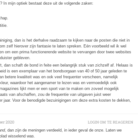
In mijn optiek bestaat deze uit de volgende zaken:
chap.
itie.
iging, dan is het derhalve raadzaam te kijken naar de posten die niet in
r om zelf hierover zijn fantasie te laten spreken. Eén voorbeeld wil ik wel
ten om een prima functionerende website te vervangen door twee websites
 duister gebleven.
dan schaft de bond in feite een belangrijk stuk van zichzelf af. Helaas is
heid is een exemplaar van het bondsorgaan van 40 of 50 jaar geleden te
van betere kwaliteit was en ook veel frequenter verscheen, namelijk
n kleur, waardoor het aangenamer te lezen was en vermoedelijk ook
kmagazines lijkt men er een sport van te maken om zoveel mogelijk
aats van afschaffen, zou de frequentie van uitgaven juist weer
er jaar. Voor de benodigde bezuinigingen om deze extra kosten te dekken,
er 2020
LOGIN OM TE REAGEREN
and
, dan zijn de meningen verdeeld, in ieder geval de onze. Laten we
sblad wisselend was.