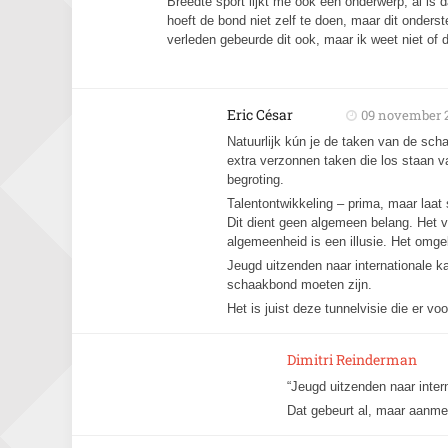
Breedte sport lijkt me ook een onderwerp, al is
hoeft de bond niet zelf te doen, maar dit onders
verleden gebeurde dit ook, maar ik weet niet of d
Eric César
09 november 
Natuurlijk kún je de taken van de sch
extra verzonnen taken die los staan 
begroting.
Talentontwikkeling – prima, maar laat
Dit dient geen algemeen belang. Het v
algemeenheid is een illusie. Het omge
Jeugd uitzenden naar internationale k
schaakbond moeten zijn.
Het is juist deze tunnelvisie die er 
Dimitri Reinderman
“Jeugd uitzenden naar inter
Dat gebeurt al, maar aanme