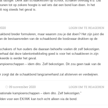
 dat lastiger. Denk aan schaaklessen op school, schaken overdag e.d. Dat
teunen tot op zekere hoogte is wel iets dat een bond kan doen. In het
it nog steeds het geval is.
2020
LOGIN OM TE REAGEREN
aakbond breder formuleren, maar waarom zou je dat doen? Het zijn juist die
van de bestaansreden van de schaakbond die loodzwaar drukken op de
 schakers of hun ouders die daaraan behoefte voelen dit zelf bekostigen.
erhaal dat deze talentontwikkeling goed is voor het schaakleven in zijn
keerde is eerder het geval.
ampioenschappen – idem dito. Zelf bekostigen. Dit zou geen taak van de
voor zorgt dat de schaakbond langzamerhand zal afsterven en verdwijnen.
09 november 2020
LOGIN OM TE REAGEREN
nationale kampioenschappen – idem dito. Zelf bekostigen.”
lden voor een EK/WK kan toch echt alleen via de bond.