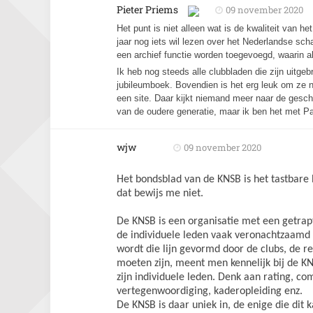
Pieter Priems
09 november 2020
Het punt is niet alleen wat is de kwaliteit van he
jaar nog iets wil lezen over het Nederlandse scha
een archief functie worden toegevoegd, waarin al
Ik heb nog steeds alle clubbladen die zijn uitge
jubileumboek. Bovendien is het erg leuk om ze no
een site. Daar kijkt niemand meer naar de geschie
van de oudere generatie, maar ik ben het met Pa
wjw
09 november 2020
Het bondsblad van de KNSB is het tastbare 
dat bewijs me niet.
De KNSB is een organisatie met een getrap
de individuele leden vaak veronachtzaamd en
wordt die lijn gevormd door de clubs, de r
moeten zijn, meent men kennelijk bij de KN
zijn individuele leden. Denk aan rating, c
vertegenwoordiging, kaderopleiding enz.
De KNSB is daar uniek in, de enige die dit 