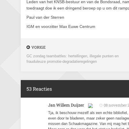
Leden van het KNSB-bestuur en van de Bondsraad, nam
toedraagt doe ik een dringend beroep op u om dit ramp
Paul van der Sterren
IGM en voorzitter Max Euwe Centrum
VORIGE
GC zondag teambattles: hertellingen, illegale punten en
frauduleuze promotie-degradatieregelingen
53 Reacties
Jan Willem Duijzer
08 november 
Tja, ik beschouw mezelf als een echte bibliofie
even door te bladeren, maar zeker geen naslagw
missen dan Schaakmagazine. Van mij mag het bon