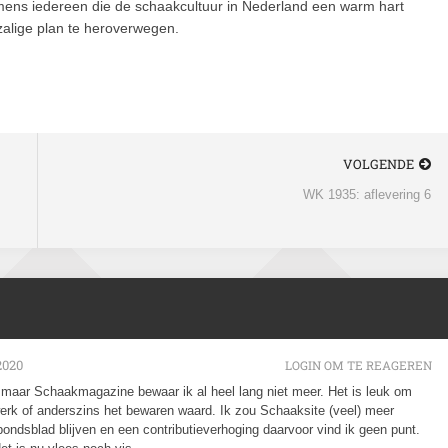
ens iedereen die de schaakcultuur in Nederland een warm hart
zalige plan te heroverwegen.
VOLGENDE
WK 1935: aflevering 6
2020
LOGIN OM TE REAGEREN
l, maar Schaakmagazine bewaar ik al heel lang niet meer. Het is leuk om
erk of anderszins het bewaren waard. Ik zou Schaaksite (veel) meer
dsblad blijven en een contributieverhoging daarvoor vind ik geen punt.