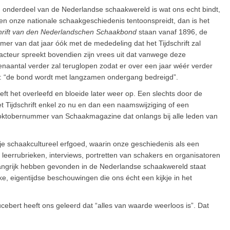
én onderdeel van de Nederlandse schaakwereld is wat ons echt bindt,
 en onze nationale schaakgeschiedenis tentoonspreidt, dan is het
chrift van den Nederlandschen Schaakbond
staan vanaf 1896, de
er van dat jaar óók met de mededeling dat het Tijdschrift zal
teur spreekt bovendien zijn vrees uit dat vanwege deze
denaantal verder zal teruglopen zodat er over een jaar wéér verder
ie: “de bond wordt met langzamen ondergang bedreigd”.
ft het overleefd en bloeide later weer op. Een slechts door de
t Tijdschrift enkel zo nu en dan een naamswijziging of een
 oktobernummer van Schaakmagazine dat onlangs bij alle leden van
ukje schaakcultureel erfgoed, waarin onze geschiedenis als een
, leerrubrieken, interviews, portretten van schakers en organisatoren
elangrijk hebben gevonden in de Nederlandse schaakwereld staat
eke, eigentijdse beschouwingen die ons écht een kijkje in het
cebert heeft ons geleerd dat “alles van waarde weerloos is”. Dat