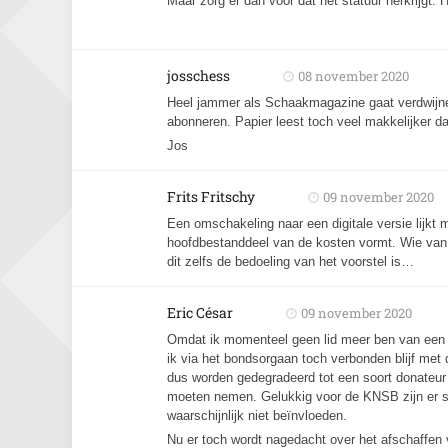
Maar zorg er dan voor dat het statuur herkrijgt. 
josschess
08 november 2020
Heel jammer als Schaakmagazine gaat verdwijnen
abonneren. Papier leest toch veel makkelijker dan 
Jos
Frits Fritschy
09 november 2020
Een omschakeling naar een digitale versie lijkt m
hoofdbestanddeel van de kosten vormt. Wie van p
dit zelfs de bedoeling van het voorstel is…
Eric César
09 november 2020
Omdat ik momenteel geen lid meer ben van een v
ik via het bondsorgaan toch verbonden blijf me
dus worden gedegradeerd tot een soort donateur 
moeten nemen. Gelukkig voor de KNSB zijn er sle
waarschijnlijk niet beïnvloeden.
Nu er toch wordt nagedacht over het afschaffen v