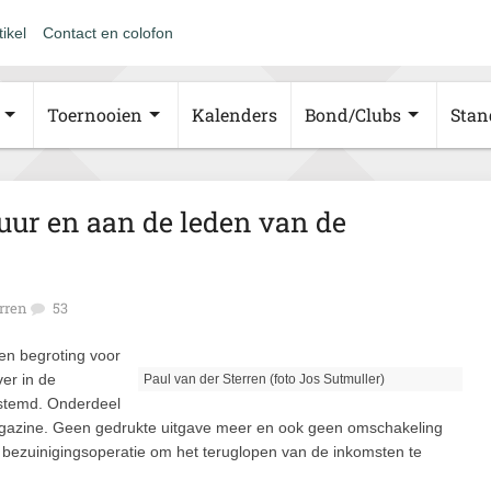
tikel
Contact en colofon
Toernooien
Kalenders
Bond/Clubs
Stan
uur en aan de leden van de
rren
53
en begroting voor
er in de
Paul van der Sterren (foto Jos Sutmuller)
stemd. Onderdeel
kMagazine. Geen gedrukte uitgave meer en ook geen omschakeling
se bezuinigingsoperatie om het teruglopen van de inkomsten te