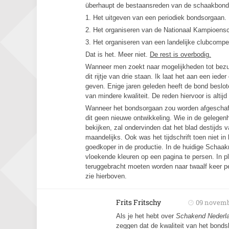
überhaupt de bestaansreden van de schaakbond? 
1. Het uitgeven van een periodiek bondsorgaan.
2. Het organiseren van de Nationaal Kampioens
3. Het organiseren van een landelijke clubcompet
Dat is het. Meer niet.
De rest is overbodig.
Wanneer men zoekt naar mogelijkheden tot bezuin
dit rijtje van drie staan. Ik laat het aan een iede
geven. Enige jaren geleden heeft de bond beslo
van mindere kwaliteit. De reden hiervoor is altijd
Wanneer het bondsorgaan zou worden afgeschaft, 
dit geen nieuwe ontwikkeling. Wie in de gelegen
bekijken, zal ondervinden dat het blad destijds 
maandelijks. Ook was het tijdschrift toen niet i
goedkoper in de productie. In de huidige Schaa
vloekende kleuren op een pagina te persen. In pl
teruggebracht moeten worden naar twaalf keer p
zie hierboven.
Frits Fritschy
09 novemb
Als je het hebt over
Schakend Nederl
zeggen dat de kwaliteit van het bond