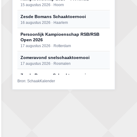
15 augustus 2026 · Hoorn
Zesde Bomans Schaaktoernooi
16 augustus 2026 · Haarlem
Persoonlijk Kampioenschap RSB/RSB
Open 2026
17 augustus 2026 · Rotterdam
Zomeravond snelschaaktoernooi
17 augustus 2026 · Rosmalen
Zesde Bomans Schaaktoernooi
Bron: SchaakKalender
17 augustus 2026 · Haarlem
Zomeravond snelschaaktoernooi
18 augustus 2026 · Rosmalen
Persoonlijk Kampioenschap RSB/RSB
Open 2026
18 augustus 2026 · Rotterdam
Mat op ‘t Wad