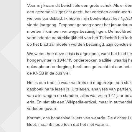
Voor mij kwam dit bericht als een grote schok. Als er é
een gezamenlijk gezicht geeft, het verleden continueert
wel ons bondsblad. Ik heb in mijn boekenkast het
Tijds
vierde jaargang. Frappant genoeg opent het januarinumm
moeten inkrimpen vanwege bezuinigingen. De hoofdredac
verminderde aantrekkelijkheid van het Tijdschrift het le
op het blad zal moeten worden bezuinigd. Zijn conclus
We weten hoe deze crisis is afgelopen, want het blad hee
hongerwinter in 1944/45 onderbroken traditie, waarbij he
opknapbeurt onderging, heeft ons gebracht tot aan het
de KNSB in de bus viel.
Het is een traditie waar we trots op mogen zijn, een st
dagboek na te lezen is. Uitslagen, analyses van partijen
van alle rangen en standen, alles wat wij in 127 jaar b
erin. En niet als een Wikipedia-artikel, maar in authenti
verleden geven.
Kortom, ons bondsblad is iets van waarde. De dichter Lu
klopt, maar ik hoop toch dat het niet waar is.