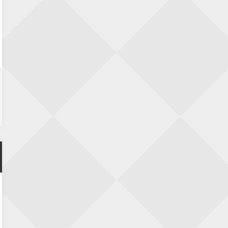
22 augustus 2026 · Den Burg, Texel
Simultaan The Butcher
22 augustus 2026 · Utrecht
Open 6e Senioren-50+ Zomer-
rapidschaaktoernooi
22 augustus 2026 · Udenhout, Gemeente Tilburg
2e Utrechts kroegloperstoernooi
23 augustus 2026 · Utrecht
Open 6e Senioren-50+ Zomer-
rapidschaaktoernooi
23 augustus 2026 · Udenhout, Gemeente Tilburg
Open Eemlandtoernooi 2026
25 augustus 2026 · Bunschoten-Spakenburg
Nazomervierkampentoernooi 2026
28 augustus 2026 · Assen
KC Open