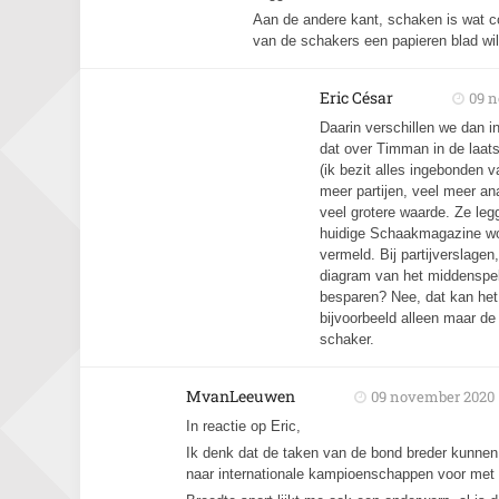
Aan de andere kant, schaken is wat co
van de schakers een papieren blad wi
Eric César
09 
Daarin verschillen we dan i
dat over Timman in de laats
(ik bezit alles ingebonden 
meer partijen, veel meer a
veel grotere waarde. Ze le
huidige Schaakmagazine wor
vermeld. Bij partijverslage
diagram van het middenspel.
besparen? Nee, dat kan het 
bijvoorbeeld alleen maar de
schaker.
MvanLeeuwen
09 november 2020
In reactie op Eric,
Ik denk dat de taken van de bond breder kunnen 
naar internationale kampioenschappen voor me