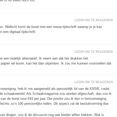
Het is nu vlees noch vis.
LOGIN OM TE REAGEREN
. Wellicht komt de bond met een nieuw tijdschrift waarop je je kan
een digitaal tijdschrift.
LOGIN OM TE REAGEREN
e een redelijk alternatief. Ik neem aan dat het drukken het
apier wil lezen, kan het dan uitprinten. Ik zou me kunnen voorstellen dat
LOGIN OM TE REAGEREN
ereniging, heb ik me aangemeld als persoonlijk lid van de KNSB, zodat
t de schaakwereld. Als Schaakmagazine zou worden afgeschaft, dan zou ik
van de bond voor €43 per jaar. Die positie zou ik dan in heroverweging
chts zo’n 100 persoonlijke leden. Dit aspect zal de besluitvorming dus
an dingen, zou ik de discussie nog wat breder willen trekken. Wat is