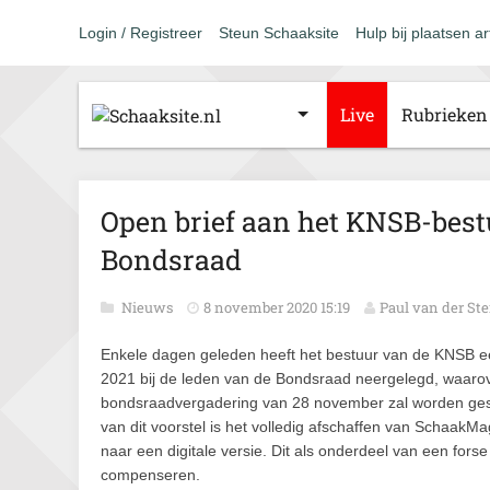
Login / Registreer
Steun Schaaksite
Hulp bij plaatsen ar
Live
Rubrieken
Open brief aan het KNSB-best
Bondsraad
Nieuws
8 november 2020 15:19
Paul van der Ste
Enkele dagen geleden heeft het bestuur van de KNSB e
2021 bij de leden van de Bondsraad neergelegd, waarov
bondsraadvergadering van 28 november zal worden ge
van dit voorstel is het volledig afschaffen van Schaa
naar een digitale versie. Dit als onderdeel van een for
compenseren.