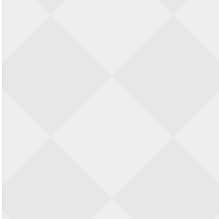
28 augustus 2026 · Haarlem
11e Goirles Weekend Kampioenschap
28 augustus 2026 · Goirle
Keisnel Schaaktoernooi
29 augustus 2026 · Amersfoort
Kroeg & Loper Leiden
30 augustus 2026 · Leiden
Open Schaakkampioenschap van
Arnhem
4 september 2026 · ARNHEM