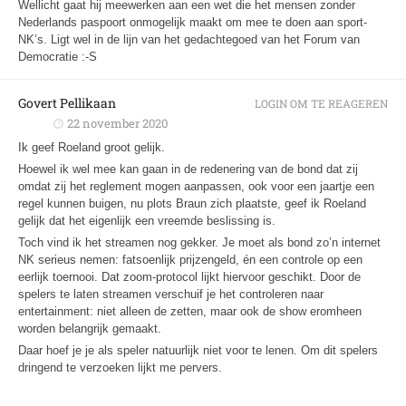
Wellicht gaat hij meewerken aan een wet die het mensen zonder
Nederlands paspoort onmogelijk maakt om mee te doen aan sport-
NK’s. Ligt wel in de lijn van het gedachtegoed van het Forum van
Democratie :-S
Govert Pellikaan
LOGIN OM TE REAGEREN
22 november 2020
Ik geef Roeland groot gelijk.
Hoewel ik wel mee kan gaan in de redenering van de bond dat zij
omdat zij het reglement mogen aanpassen, ook voor een jaartje een
regel kunnen buigen, nu plots Braun zich plaatste, geef ik Roeland
gelijk dat het eigenlijk een vreemde beslissing is.
Toch vind ik het streamen nog gekker. Je moet als bond zo’n internet
NK serieus nemen: fatsoenlijk prijzengeld, én een controle op een
eerlijk toernooi. Dat zoom-protocol lijkt hiervoor geschikt. Door de
spelers te laten streamen verschuif je het controleren naar
entertainment: niet alleen de zetten, maar ook de show eromheen
worden belangrijk gemaakt.
Daar hoef je je als speler natuurlijk niet voor te lenen. Om dit spelers
dringend te verzoeken lijkt me pervers.