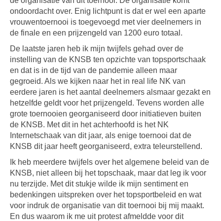
de organisatie van dit toernooi. De organisatie komt
ondoordacht over. Enig lichtpunt is dat er wel een aparte
vrouwentoernooi is toegevoegd met vier deelnemers in
de finale en een prijzengeld van 1200 euro totaal.
De laatste jaren heb ik mijn twijfels gehad over de
instelling van de KNSB ten opzichte van topsportschaak
en dat is in de tijd van de pandemie alleen maar
gegroeid. Als we kijken naar het in real life NK van
eerdere jaren is het aantal deelnemers alsmaar gezakt en
hetzelfde geldt voor het prijzengeld. Tevens worden alle
grote toernooien georganiseerd door initiatieven buiten
de KNSB. Met dit in het achterhoofd is het NK
Internetschaak van dit jaar, als enige toernooi dat de
KNSB dit jaar heeft georganiseerd, extra teleurstellend.
Ik heb meerdere twijfels over het algemene beleid van de
KNSB, niet alleen bij het topschaak, maar dat leg ik voor
nu terzijde. Met dit stukje wilde ik mijn sentiment en
bedenkingen uitspreken over het topsportbeleid en wat
voor indruk de organisatie van dit toernooi bij mij maakt.
En dus waarom ik me uit protest afmeldde voor dit