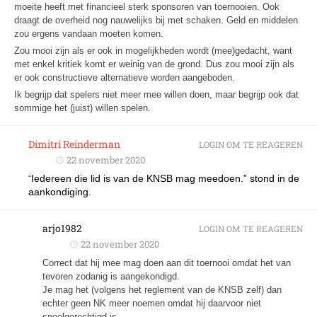
moeite heeft met financieel sterk sponsoren van toernooien. Ook
draagt de overheid nog nauwelijks bij met schaken. Geld en middelen
zou ergens vandaan moeten komen.
Zou mooi zijn als er ook in mogelijkheden wordt (mee)gedacht, want
met enkel kritiek komt er weinig van de grond. Dus zou mooi zijn als
er ook constructieve alternatieve worden aangeboden.
Ik begrijp dat spelers niet meer mee willen doen, maar begrijp ook dat
sommige het (juist) willen spelen.
Dimitri Reinderman
LOGIN OM TE REAGEREN
22 november 2020
Iedereen die lid is van de KNSB mag meedoen.” stond in de
“
aankondiging.
arjo1982
LOGIN OM TE REAGEREN
22 november 2020
Correct dat hij mee mag doen aan dit toernooi omdat het van
tevoren zodanig is aangekondigd.
Je mag het (volgens het reglement van de KNSB zelf) dan
echter geen NK meer noemen omdat hij daarvoor niet
speelgerechtigd is…