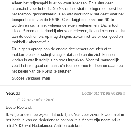
Alleen het prijzengeld is er op vooruitgegaan. Er is dus geen
alternatief voor het officiële NK en het stuit me tegen de borst hoe
het toernooi georganiseerd is en wat voor indruk het geeft over het
topsportbeleid van de KSNB. Chris krijgt een kans om NK te
worden en dat is niet volgens de eigen reglementen. Dat is toch
idioot. Streamen is daarbij niet voor iedereen, ik vind niet dat je dat
aan de deelnemers op mag dringen. Zeker niet als er een goed en
makkelijk alternatief is.
Dit is geen oproep aan de andere deelnemers om zich af te
melden. Zoals ik schrijf vraag ik dat anderen die zich kunnen
vinden in wat ik schrijf zich ook uitspreken. Voor mij persoonlijk
voelt het niet goed om aan zo’n toernooi mee te doen en daarmee
het beleid van de KSNB te steunen.
Succes vandaag Twan
Yehuda
LOGIN OM TE REAGEREN
22 november 2020
Beste Roeland,
Ik wil je er even op wijzen dat ook Tjark Vos voor zover ik weet niet in
het bezit is van de Nederlandse nationaliteit. Achter zijn naam prijkt
altijd AHO, wat Nederlandse Antillen betekent.