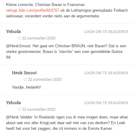
Kleine correctie, Christian Bauer is Fransman
ratings.fide.com/profile/603767
uit de Lotharingse grensplaats Forbach
weliswaar, verandert verder niets aan de argumentatie.
Yehuda
LOGIN OM TE REAGEREN
22 november 2020
@HenkSmout: Het gaat om Christian BRAUN, niet Bauer!! Dat is een
sterke grootmeester, Braun is “slechts” een zeer gemiddelde Duitse
IM
Henk Smout
LOGIN OM TE REAGEREN
22 november 2020
Vaudje, bedankt!
Yehuda
LOGIN OM TE REAGEREN
22 november 2020
@Henk Vedder: In Roelands ogen zou ik mee mogen doen, maar what
about wat ons aller KingLoek daar wel niet van zou denken? En Loek
heeft het voor het zeggen, die zit immers in de Eerste Kamer.