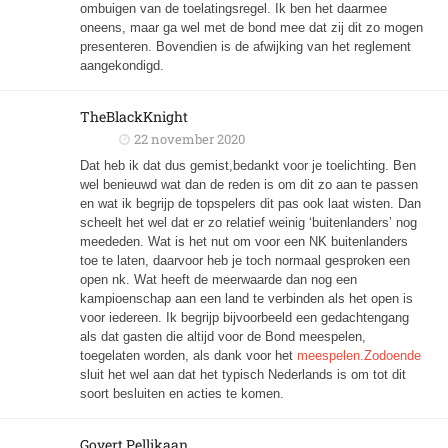
ombuigen van de toelatingsregel. Ik ben het daarmee
oneens, maar ga wel met de bond mee dat zij dit zo mogen
presenteren. Bovendien is de afwijking van het reglement
aangekondigd.
TheBlackKnight
22 november 2020
Dat heb ik dat dus gemist,bedankt voor je toelichting. Ben
wel benieuwd wat dan de reden is om dit zo aan te passen
en wat ik begrijp de topspelers dit pas ook laat wisten. Dan
scheelt het wel dat er zo relatief weinig ‘buitenlanders’ nog
meededen. Wat is het nut om voor een NK buitenlanders
toe te laten, daarvoor heb je toch normaal gesproken een
open nk. Wat heeft de meerwaarde dan nog een
kampioenschap aan een land te verbinden als het open is
voor iedereen. Ik begrijp bijvoorbeeld een gedachtengang
als dat gasten die altijd voor de Bond meespelen,
toegelaten worden, als dank voor het
meespelen.Zodoende
sluit het wel aan dat het typisch Nederlands is om tot dit
soort besluiten en acties te komen.
Govert Pellikaan