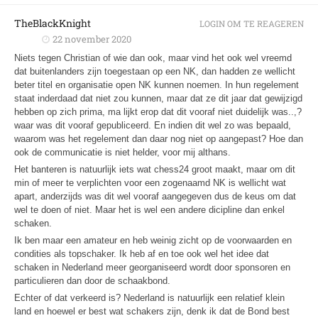
TheBlackKnight
LOGIN OM TE REAGEREN
22 november 2020
Niets tegen Christian of wie dan ook, maar vind het ook wel vreemd
dat buitenlanders zijn toegestaan op een NK, dan hadden ze wellicht
beter titel en organisatie open NK kunnen noemen. In hun regelement
staat inderdaad dat niet zou kunnen, maar dat ze dit jaar dat gewijzigd
hebben op zich prima, ma lijkt erop dat dit vooraf niet duidelijk was..,?
waar was dit vooraf gepubliceerd. En indien dit wel zo was bepaald,
waarom was het regelement dan daar nog niet op aangepast? Hoe dan
ook de communicatie is niet helder, voor mij althans.
Het banteren is natuurlijk iets wat chess24 groot maakt, maar om dit
min of meer te verplichten voor een zogenaamd NK is wellicht wat
apart, anderzijds was dit wel vooraf aangegeven dus de keus om dat
wel te doen of niet. Maar het is wel een andere dicipline dan enkel
schaken.
Ik ben maar een amateur en heb weinig zicht op de voorwaarden en
condities als topschaker. Ik heb af en toe ook wel het idee dat
schaken in Nederland meer georganiseerd wordt door sponsoren en
particulieren dan door de schaakbond.
Echter of dat verkeerd is? Nederland is natuurlijk een relatief klein
land en hoewel er best wat schakers zijn, denk ik dat de Bond best