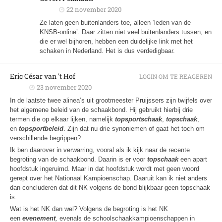
22 november 2020
Ze laten geen buitenlanders toe, alleen ‘leden van de
KNSB-online’. Daar zitten niet veel buitenlanders tussen, en
die er wel bijhoren, hebben een duidelijke link met het
schaken in Nederland. Het is dus verdedigbaar.
Eric César van 't Hof
LOGIN OM TE REAGEREN
23 november 2020
In de laatste twee alinea’s uit grootmeester Pruijssers zijn twijfels over
het algemene beleid van de schaakbond. Hij gebruikt hierbij drie
termen die op elkaar lijken, namelijk
topsportschaak
,
topschaak
,
en
topsportbeleid
. Zijn dat nu drie synoniemen of gaat het toch om
verschillende begrippen?
Ik ben daarover in verwarring, vooral als ik kijk naar de recente
begroting van de schaakbond. Daarin is er voor
topschaak
een apart
hoofdstuk ingeruimd. Maar in dat hoofdstuk wordt met geen woord
gerept over het Nationaal Kampioenschap. Daaruit kan ik niet anders
dan concluderen dat dit NK volgens de bond blijkbaar geen topschaak
is.
Wat is het NK dan wel? Volgens de begroting is het NK
een
evenement
,
evenals de schoolschaakkampioenschappen in