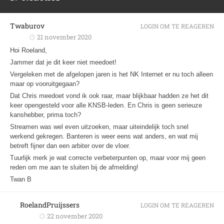
Twaburov
LOGIN OM TE REAGEREN
21 november 2020
Hoi Roeland,
Jammer dat je dit keer niet meedoet!
Vergeleken met de afgelopen jaren is het NK Internet er nu toch alleen
maar op vooruitgegaan?
Dat Chris meedoet vond ik ook raar, maar blijkbaar hadden ze het dit
keer opengesteld voor alle KNSB-leden. En Chris is geen serieuze
kanshebber, prima toch?
Streamen was wel even uitzoeken, maar uiteindelijk toch snel
werkend gekregen. Banteren is weer eens wat anders, en wat mij
betreft fijner dan een arbiter over de vloer.
Tuurlijk merk je wat correcte verbeterpunten op, maar voor mij geen
reden om me aan te sluiten bij de afmelding!
Twan B
RoelandPruijssers
LOGIN OM TE REAGEREN
22 november 2020