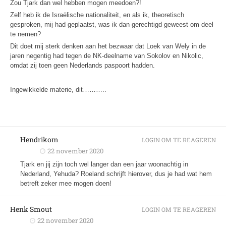
Zou Tjark dan wel hebben mogen meedoen?!
Zelf heb ik de Israëlische nationaliteit, en als ik, theoretisch
gesproken, mij had geplaatst, was ik dan gerechtigd geweest om deel
te nemen?
Dit doet mij sterk denken aan het bezwaar dat Loek van Wely in de
jaren negentig had tegen de NK-deelname van Sokolov en Nikolic,
omdat zij toen geen Nederlands paspoort hadden.
Ingewikkelde materie, dit………..
Hendrikom
LOGIN OM TE REAGEREN
22 november 2020
Tjark en jij zijn toch wel langer dan een jaar woonachtig in
Nederland, Yehuda? Roeland schrijft hierover, dus je had wat hem
betreft zeker mee mogen doen!
Henk Smout
LOGIN OM TE REAGEREN
22 november 2020