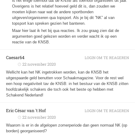
is het enige toernooi dat de KNSB als toernooi organiseert dit jaar.
Overigens is het relatief hoeveel geld dit is, dan zouden we
moeten kijken naar wat de andere sportbonden
uitgeven/organiseren qua topsport. Als je bij dit ”NK” al van
topsport kan spreken gezien het banteren.
Maar hier laat ik het bij qua reacties. Ik zou graag zien dat de
argumenten goed gelezen worden en verder wacht ik op een
reactie van de KNSB.
Caesar64
LOGIN OM TE REAGEREN
22 november 2020
Wellicht kan het NK ingetrokken worden, kan de KNSB het
uitgespaarde geld benutten voor Schaakmagazine. Voor de rest wel
een hoop negativiteit tav de KNSB: in het bestuur van de KNSB zitten
hoofdzakelijk schakers die toch ook het beste op hebben met
Schakend Nederland!
Eric César van 't Hof
LOGIN OM TE REAGEREN
22 november 2020
Waarom is er in de afgelopen zomerperiode dan geen normaal NK (op
borden) georganiseerd?