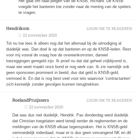
Het gaat om raad plegen van de KNSB, Richard. De KNSB
voegde het banteren toe zonder naar de mening van de spelers
te vragen.
Hendrikom
LOGIN OM TE REAGEREN
22 november 2020
Tot nu toe lees ik alleen nog dat het allemaal bij de uitnodiging al
duidelijk was. Dan doel ik op dat banteren en op de KNSB-leden. Rest
voor mij vooral de vraag hoe de overeenkomsten, danwel
toezeggingen geregeld zijn. Ik proef nu dat dat geheel vrijblijvend is,
maar wie weet maakt onze bond er nog werk van. Ik zie namelijk ook
geen sponsoren prominent in beeld, dus dat geld is KNSB-geld,
vermoed ik. En dat is nog best veel voor iets waarvoor ‘contractanten’
zich kennelijk zonder gevolgen kunnen terugtrekken.
RoelandPruijssers
LOGIN OM TE REAGEREN
22 november 2020
Dat was dus niet duidelijk, Hendrik. Pas donderdag werd duidelijk
dat Christian toegelaten werd terwijl eerder de reglementen en de
meldingen van de KNSB elkaar tegenspraken. Het is KNSB-geld
vermoedelijk inderdaad, maar er is dus geen vervangend NK en dit