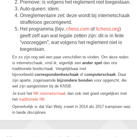
Premove: is volgens het reglement niet toegestaan.
Auto-queen: idem.
Onreglementaire zet: deze wordt bij internetschaak
straffeloos gecorrigeerd.
Het programma (bijv.
chess.com
of
lichess.org
)
geeft zelf aan wat legale zetten zijn: dit is in feite
“voorzeggen”, wat volgens het reglement niet is
toegestaan.
En zo zijn nog wel een paar verschillen te vinden. Om deze reden
is internetschaak, vind ik, eigenlijk een
ander spel
dan ons
traditionele bordschaak. Vergelijkbaar met
bijvoorbeeld
correspondentieschaak
of
computerschaak
. Daar
zijn aparte, zogenaamde
bijzondere bonden
voor opgericht, die
wel zijn aangesloten bij de KNSB.
Je kunt het
NK internetschaak
dan ook niet goed vergelijken met
het
traditionele NK
.
Opmerkelijk is dat Van Wely zowel in 2014 als 2017 kampioen was
in beide disciplines.