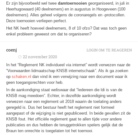
Er zijn bijvoorbeeld wel twee
damtoernooien
georganiseerd, in juli in
Heerhugowaard (40 deelnemers) en in augustus in Hoogeveen (100
deelnemers). Alles geheel volgens de coronaregels en -protocollen.
Deze toernooien verliepen perfect.
Het NK heeft hoeveel deelnemers, 8 of 10 ofzo? Dat was toch geen
enkel probleem geweest om dat te organiseren?
coenj
LOGIN OM TE REAGEREN
22 november 2020
In het “Reglement NK individueel via internet” wordt verwezen naar de
“Voorwaarden lidmaatschap KNSB internetschaak”. Als ik ga zoeken
op
schaken.nl
dan vind ik een verwijzing naar een document waar ik
geen toegangsrechten voor heb.
In de aankondiging staat weliswaar dat “Iedereen die ldi is van de
KNSB mag meedoen”. Echter, in dezelfde aankondiging wordt
verwezen naar een reglement uit 2018 waarin de toelating anders
geregeld is. Dus het bestuur heeft het reglement niet formeel
aangepast of de wijziging is niet gepubliceerd. In beide gevallen zit de
KNSB fout. Het officiële reglement gaat te allen tijde voor andere
publicaties en dus hebben de teruggetrokken spelers gelijk dat de
Braun ten onrechte is toegelaten tot het toernooi.