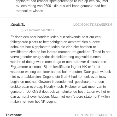
geplaatst had (zonder speelgerechtigd te zijn op een NK) met
bv. een rating van 2600+ die dus wel kans gemaakt had het
toernooi te winnen…
RienkNL
LOGIN OM TE REAGEREN
27 november 2020
Er doen een paar honderd leden hun stinkende best om een
felbegeerde plaats te bemachtigen en achteraf zien al deze
schakers hoe 4 geplaatste leden die zich niet hoefden te
kwalificeren zich op het laatste moment terugtrekken. Treed in het
vervolg eerder terug zodat de plekken nog opgevuld kunnen
worden of doe gewoon mee en ga er achteraf over discussiëren.
Erg jammer allemaal. Bij de kwalificatie lag het NK er 1x uit
waardoor we nog een keer aan de bak moesten. Daar gaan we ook
niet over bakkeleien. Degene die 6 uit 6 had kon ook overnieuw
beginnen met nul. Gewoon 5 avonden vol geschaakt met een
drukke baan overdag. Heerlijk toch. Probeer er wat meer van te
genieten. De KNSB doet ook zijn stinkende best. Laten we het er
dan achteraf over hebben. Maar niet een “stoere statement” willen
maken net voor het NK begint.
Tovenaar
LOGIN OM TE REAGEREN