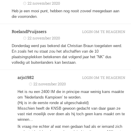
22 november 2020
Heb je een mooi punt, hebben nog nooit zoveel meegedaan aan
die voorronden.
RoelandPruijssers
LOGIN OM TE REAGEREN
22 november 2020
Donderdag werd pas bekend dat Christian Braun toegelaten werd.
En zoals het nu staat zou het afschaffen van de 10
plaatsingsplekken betekenen dat volgend jaar het ”NK” dus
volledig uit buitenlanders kan bestaan.
arjo1982
LOGIN OM TE REAGEREN
22 november 2020
Het is nu een 2400 IM die in principe maar weinig kans maakte
om ‘Nederlands Kampioen’ te worden.
(Hij is in de eerste ronde al uitgeschakeld)
Misschien heeft de KNSB gewoon gedacht van daar gaan ze
vast niet moeilijk over doen als hij toch geen kans maakt om te
winnen…
Ik vraag me echter af wat men gedaan had als er iemand zich