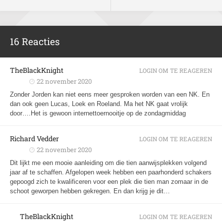
16 Reacties
TheBlackKnight
LOGIN OM TE REAGEREN
22 november 2020
Zonder Jorden kan niet eens meer gesproken worden van een NK. En
dan ook geen Lucas, Loek en Roeland. Ma het NK gaat vrolijk
door….Het is gewoon internettoernooitje op de zondagmiddag
Richard Vedder
LOGIN OM TE REAGEREN
22 november 2020
Dit lijkt me een mooie aanleiding om die tien aanwijsplekken volgend
jaar af te schaffen. Afgelopen week hebben een paarhonderd schakers
gepoogd zich te kwalificeren voor een plek die tien man zomaar in de
schoot geworpen hebben gekregen. En dan krijg je dit…
TheBlackKnight
LOGIN OM TE REAGEREN