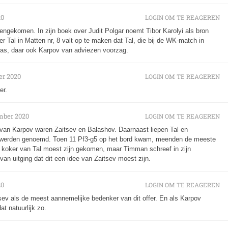
20
LOGIN OM TE REAGEREN
engekomen. In zijn boek over Judit Polgar noemt Tibor Karolyi als bron
er Tal in Matten nr, 8 valt op te maken dat Tal, die bij de WK-match in
was, daar ook Karpov van adviezen voorzag.
r 2020
LOGIN OM TE REAGEREN
er.
mber 2020
LOGIN OM TE REAGEREN
 van Karpov waren Zaitsev en Balashov. Daarnaast liepen Tal en
” werden genoemd. Toen 11 Pf3-g5 op het bord kwam, meenden de meeste
e koker van Tal moest zijn gekomen, maar Timman schreef in zijn
n uitging dat dit een idee van Zaitsev moest zijn.
20
LOGIN OM TE REAGEREN
tsev als de meest aannemelijke bedenker van dit offer. En als Karpov
t natuurlijk zo.