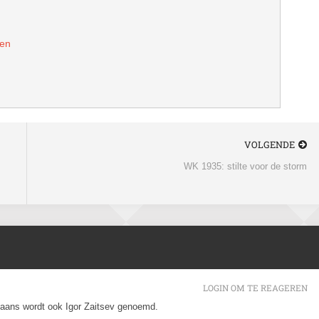
zen
VOLGENDE
WK 1935: stilte voor de storm
LOGIN OM TE REAGEREN
paans wordt ook Igor Zaitsev genoemd.