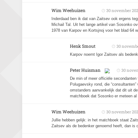
Wim Weehuizen
30 november 20
Inderdaad ben ik dat van Zaitsev ook ergens teg
Michail Tal. Uit het lange artikel van Sosonko ov
1978 van Karpov en Kortsjnoj voor het blad 64 
Henk Smout
30 novembe
Karpov noemt Igor Zaitsev als bedenk
Peter Huisman
30 nove
De min of meer officiële secondanten
Polugaevsky rond, die “consultanten
omstanders aanvankelijk dat dit uit d
matchboek dat Sosonko er meteen al va
Wim Weehuizen
30 november 20
Jullie hebben gelijk: in het matchboek staat Zai
Zaitsev als de bedenker genoemd heeft, dan is da