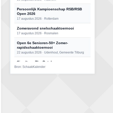
Persoonlijk Kampioenschap RSB/RSB
Open 2026
17 augustus 2026 · Rotterdam
Zomeravond snelschaaktoernooi
17 augustus 2026 · Rosmalen
Open 6e Senioren-50+ Zomer-
rapidschaaktoernooi
22 augustus 2026 · Udenhout, Gemeente Tilburg
Simultaan The Butcher
Bron: SchaakKalender
22 augustus 2026 · Utrecht
Mat op ‘t Wad
22 augustus 2026 · Den Burg, Texel
2e Utrechts kroegloperstoernooi
23 augustus 2026 · Utrecht
Open Eemlandtoernooi 2026
25 augustus 2026 · Bunschoten-Spakenburg