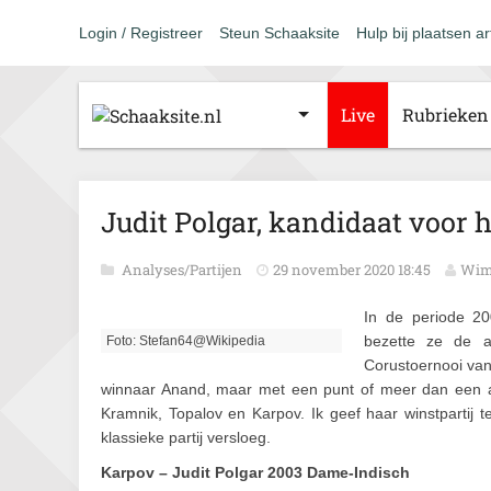
Login / Registreer
Steun Schaaksite
Hulp bij plaatsen ar
Live
Rubrieken
Judit Polgar, kandidaat voor
Analyses/Partijen
29 november 2020 18:45
Wim
In de periode 20
bezette ze de ac
Foto: Stefan64@Wikipedia
Corustoernooi van
winnaar Anand, maar met een punt of meer dan een aan
Kramnik, Topalov en Karpov. Ik geef haar winstpartij 
klassieke partij versloeg.
Karpov – Judit Polgar 2003 Dame-Indisch