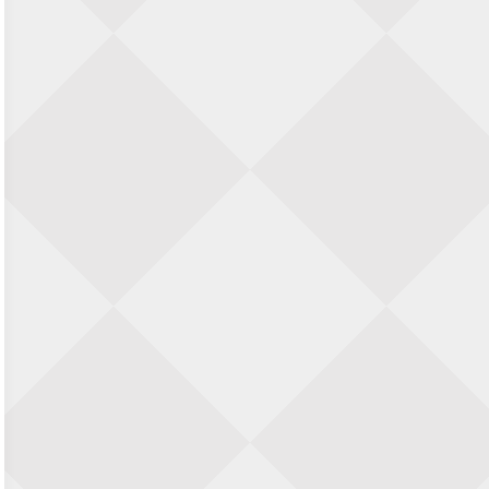
Zwolle Zuid Schaakt! Terrassentoernooi
voor duo’s
5 september 2026 · Zwolle
22e Hans Sandbrink Memorial
5 september 2026 · Utrecht
Open Kampioenschap Gouda 2026
5 september 2026 · Gouda