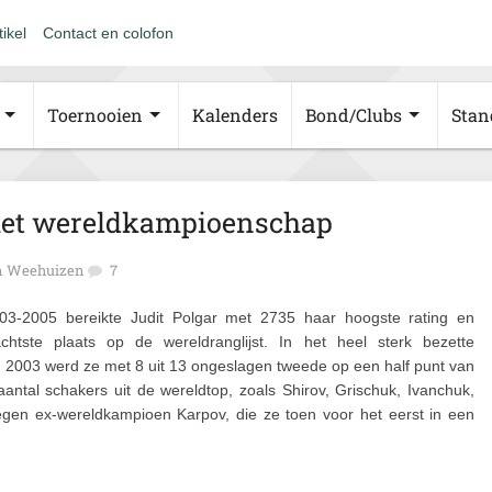
tikel
Contact en colofon
Toernooien
Kalenders
Bond/Clubs
Stan
 het wereldkampioenschap
 Weehuizen
7
03-2005 bereikte Judit Polgar met 2735 haar hoogste rating en
htste plaats op de wereldranglijst. In het heel sterk bezette
 2003 werd ze met 8 uit 13 ongeslagen tweede op een half punt van
tal schakers uit de wereldtop, zoals Shirov, Grischuk, Ivanchuk,
tegen ex-wereldkampioen Karpov, die ze toen voor het eerst in een