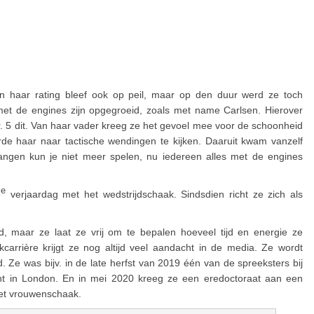
en haar rating bleef ook op peil, maar op den duur werd ze toch
met de engines zijn opgegroeid, zoals met name Carlsen. Hierover
r. 5 dit. Van haar vader kreeg ze het gevoel mee voor de schoonheid
eerde haar naar tactische wendingen te kijken. Daaruit kwam vanzelf
angen kun je niet meer spelen, nu iedereen alles met de engines
e
8
verjaardag met het wedstrijdschaak. Sindsdien richt ze zich als
d, maar ze laat ze vrij om te bepalen hoeveel tijd en energie ze
arrière krijgt ze nog altijd veel aandacht in de media. Ze wordt
d. Ze was bijv. in de late herfst van 2019 één van de spreeksters bij
in London. En in mei 2020 kreeg ze een eredoctoraat aan een
het vrouwenschaak.