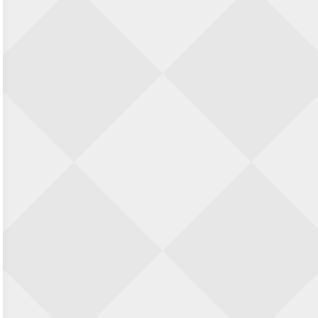
Nazomervierkampentoernooi 2026
28 augustus 2026 · Assen
KC Open
28 augustus 2026 · Haarlem
11e Goirles Weekend Kampioenschap
28 augustus 2026 · Goirle
Keisnel Schaaktoernooi
29 augustus 2026 · Amersfoort
Kroeg & Loper Leiden
30 augustus 2026 · Leiden
Open Schaakkampioenschap van
Arnhem
4 september 2026 · ARNHEM
Groninger stappenkampioenschap
5 september 2026 · Groningen