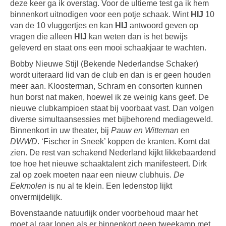
deze keer ga ik overstag. Voor de ultieme test ga ik hem
binnenkort uitnodigen voor een potje schaak. Wint
HIJ
10
van de 10 vluggertjes en kan
HIJ
antwoord geven op
vragen die alleen
HIJ
kan weten dan is het bewijs
geleverd en staat ons een mooi schaakjaar te wachten.
Bobby Nieuwe Stijl (Bekende Nederlandse Schaker)
wordt uiteraard lid van de club en dan is er geen houden
meer aan. Kloosterman, Schram en consorten kunnen
hun borst nat maken, hoewel ik ze weinig kans geef. De
nieuwe clubkampioen staat bij voorbaat vast. Dan volgen
diverse simultaansessies met bijbehorend mediageweld.
Binnenkort in uw theater, bij
Pauw en Witteman
en
DWWD
. ‘Fischer in Sneek’ koppen de kranten. Komt dat
zien. De rest van schakend Nederland kijkt likkebaardend
toe hoe het nieuwe schaaktalent zich manifesteert. Dirk
zal op zoek moeten naar een nieuw clubhuis.
De
Eekmolen
is nu al te klein. Een ledenstop lijkt
onvermijdelijk.
Bovenstaande natuurlijk onder voorbehoud maar het
moet al raar lopen als er binnenkort geen tweekamp met