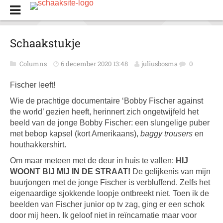
Schaakstukje
Columns
6 december 2020 13:48
juliusbosma
0
Fischer leeft!
Wie de prachtige documentaire ‘Bobby Fischer against
the world’ gezien heeft, herinnert zich ongetwijfeld het
beeld van de jonge Bobby Fischer: een slungelige puber
met bebop kapsel (kort Amerikaans),
baggy trousers
en
houthakkershirt.
Om maar meteen met de deur in huis te vallen:
HIJ
WOONT BIJ MIJ IN DE STRAAT!
De gelijkenis van mijn
buurjongen met de jonge Fischer is verbluffend. Zelfs het
eigenaardige sjokkende loopje ontbreekt niet. Toen ik de
beelden van Fischer junior op tv zag, ging er een schok
door mij heen. Ik geloof niet in reïncarnatie maar voor