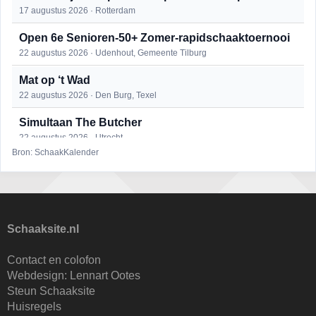
17 augustus 2026 · Rotterdam
Open 6e Senioren-50+ Zomer-rapidschaaktoernooi
22 augustus 2026 · Udenhout, Gemeente Tilburg
Mat op ‘t Wad
22 augustus 2026 · Den Burg, Texel
Simultaan The Butcher
22 augustus 2026 · Utrecht
Bron: SchaakKalender
2e Utrechts kroegloperstoernooi
23 augustus 2026 · Utrecht
Open Eemlandtoernooi 2026
25 augustus 2026 · Bunschoten-Spakenburg
Schaaksite.nl
DSC Girls Night
Contact en colofon
27 augustus 2026 · Delft
Webdesign:
Lennart Ootes
Steun Schaaksite
KC Open
Huisregels
28 augustus 2026 · Haarlem