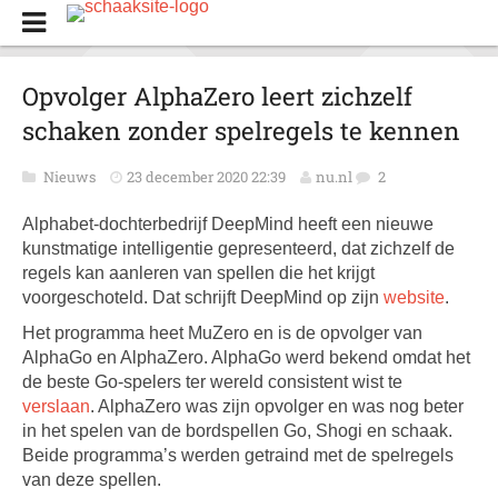
Opvolger AlphaZero leert zichzelf
schaken zonder spelregels te kennen
Nieuws
23 december 2020 22:39
nu.nl
2
Alphabet-dochterbedrijf DeepMind heeft een nieuwe
kunstmatige intelligentie gepresenteerd, dat zichzelf de
regels kan aanleren van spellen die het krijgt
voorgeschoteld. Dat schrijft DeepMind op zijn
website
.
Het programma heet MuZero en is de opvolger van
AlphaGo en AlphaZero. AlphaGo werd bekend omdat het
de beste Go-spelers ter wereld consistent wist te
verslaan
. AlphaZero was zijn opvolger en was nog beter
in het spelen van de bordspellen Go, Shogi en schaak.
Beide programma’s werden getraind met de spelregels
van deze spellen.