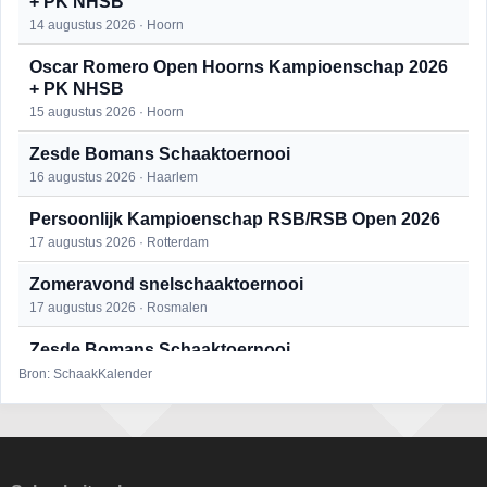
+ PK NHSB
14 augustus 2026 · Hoorn
Oscar Romero Open Hoorns Kampioenschap 2026
+ PK NHSB
15 augustus 2026 · Hoorn
Zesde Bomans Schaaktoernooi
16 augustus 2026 · Haarlem
Persoonlijk Kampioenschap RSB/RSB Open 2026
17 augustus 2026 · Rotterdam
Zomeravond snelschaaktoernooi
17 augustus 2026 · Rosmalen
Zesde Bomans Schaaktoernooi
17 augustus 2026 · Haarlem
Bron: SchaakKalender
Zomeravond snelschaaktoernooi
18 augustus 2026 · Rosmalen
Persoonlijk Kampioenschap RSB/RSB Open 2026