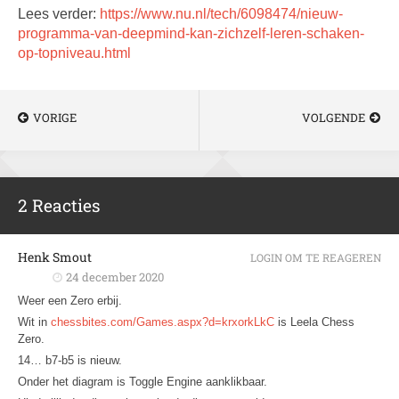
Lees verder:
https://www.nu.nl/tech/6098474/nieuw-
programma-van-deepmind-kan-zichzelf-leren-schaken-
op-topniveau.html
VORIGE
VOLGENDE
2 Reacties
Henk Smout
LOGIN OM TE REAGEREN
24 december 2020
Weer een Zero erbij.
Wit in
chessbites.com/Games.aspx?d=krxorkLkC
is Leela Chess
Zero.
14… b7-b5 is nieuw.
Onder het diagram is Toggle Engine aanklikbaar.