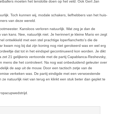
etballers moeten het tenslotte doen op het veld. Ook Gert Jan
rlijk. Toch kunnen wij, modale schakers, liefhebbers van het huis-
iners van deze wereld.
ootmeester. Kansloos verloren natuurlijk. Wat zeg je dan de
van kans. Nee, natuurlijk niet. Je herinnert je kleine Mario en zegt
el ontwikkeld met een stel prachtige loperfianchetto’s die de
r kwam nog bij dat zijn koning nog niet gerokeerd was en wel erg
ordeeltje dat tot in het eindspel gecontinueerd kon worden. Je dikt
a zet 21 gelijkenis vertoonde met de partij Capablanca-Reshevsky,
n mens die het controleert. Na nog wat onbeduidend geleuter over
delijk de aap uit de mouw. Door een tactisch zetje van de
remise verkeken was. De partij eindigde met een verwoestende
ze natuurlijk niet van terug en klinkt een stuk beter dan geplet te
ropacupwedstrijd.