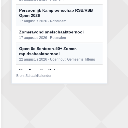
Persoonlijk Kampioenschap RSB/RSB
Open 2026
17 augustus 2026 · Rotterdam
Zomeravond snelschaaktoernooi
17 augustus 2026 · Rosmalen
Open 6e Senioren-50+ Zomer-
rapidschaaktoernooi
22 augustus 2026 · Udenhout, Gemeente Tilburg
Simultaan The Butcher
Bron: SchaakKalender
22 augustus 2026 · Utrecht
Mat op ‘t Wad
22 augustus 2026 · Den Burg, Texel
2e Utrechts kroegloperstoernooi
23 augustus 2026 · Utrecht
Open Eemlandtoernooi 2026
25 augustus 2026 · Bunschoten-Spakenburg