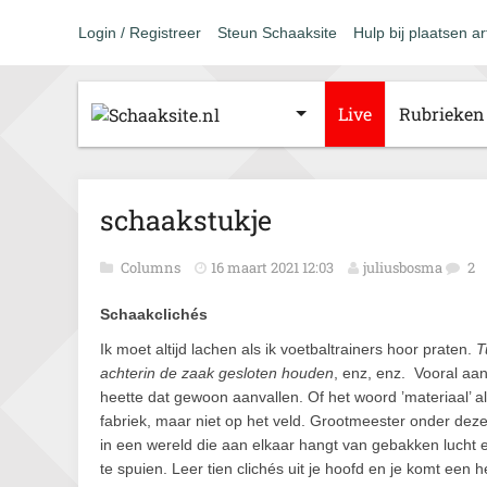
Login / Registreer
Steun Schaaksite
Hulp bij plaatsen ar
Live
Rubrieken
schaakstukje
Columns
16 maart 2021 12:03
juliusbosma
2
Schaakclichés
Ik moet altijd lachen als ik voetbaltrainers hoor praten.
T
achterin de zaak gesloten houden
, enz, enz. Vooral aan
heette dat gewoon aanvallen. Of het woord ’materiaal’ al
fabriek, maar niet op het veld. Grootmeester onder dez
in een wereld die aan elkaar hangt van gebakken lucht 
te spuien. Leer tien clichés uit je hoofd en je komt een