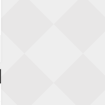
Nazomervierkampentoernooi 2026
28 augustus 2026 · Assen
KC Open
28 augustus 2026 · Haarlem
11e Goirles Weekend Kampioenschap
28 augustus 2026 · Goirle
Keisnel Schaaktoernooi
29 augustus 2026 · Amersfoort
Kroeg & Loper Leiden
30 augustus 2026 · Leiden
Open Schaakkampioenschap van
Arnhem
4 september 2026 · ARNHEM
Groninger stappenkampioenschap
5 september 2026 · Groningen