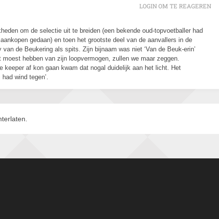
LOGIN OM TE REAGEREN
kheden om de selectie uit te breiden (een bekende oud-topvoetballer had
ge aankopen gedaan) en toen het grootste deel van de aanvallers in de
 van de Beukering als spits. Zijn bijnaam was niet ‘Van de Beuk-erin’
het moest hebben van zijn loopvermogen, zullen we maar zeggen.
e keeper af kon gaan kwam dat nogal duidelijk aan het licht. Het
 had wind tegen’.
terlaten.