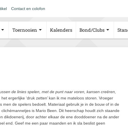
tikel
Contact en colofon
Toernooien
Kalenders
Bond/Clubs
Stan
ussen de linies spelen, met de punt naar voren, kansen creëren,
 het ergerlijke ‘druk zetten’ kan ik me mateloos storen. Vroeger
s men de spelers bedoelt. Materiaal gebruik je in de bouw of in de
e clichémannetjes is Mario Been. Dit heerschap houdt zich staande
en dikdoenerij, door achter elkaar de ene dooddoener na de ander
 heel end. Geef me een paar maanden en ik sla beslist geen