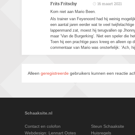
Frits Fritschy
16 maart 2021
Kom niet aan Mario Been.
Als trainer van Feyenoord had hij weinig mogelij
een aantal jaren eerder wat te veel twijfelachti
lappenmand zat, moest hij terugvallen op Jhonny
maar ‘Van de Burgerking’. Niet een speler die 
Toen hij een prachtige pass kreeg en alleen op d
commentaar van Mario was onsterfelijk: ‘Ach, hij
Alleen
geregistreerde
gebruikers kunnen een reactie ach
Schaaksite.nl
Contact en colofon
Steun Schaaksite
Webdesign:
Lennart Ootes
Huisregels