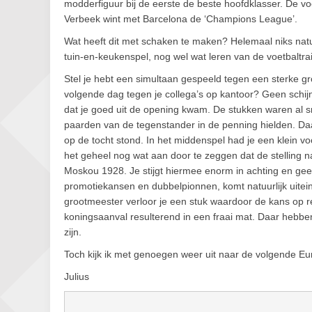
modderfiguur bij de eerste de beste hoofdklasser. De vo
Verbeek wint met Barcelona de ‘Champions League’.
Wat heeft dit met schaken te maken? Helemaal niks natuu
tuin-en-keukenspel, nog wel wat leren van de voetbaltra
Stel je hebt een simultaan gespeeld tegen een sterke gr
volgende dag tegen je collega’s op kantoor? Geen schijn 
dat je goed uit de opening kwam. De stukken waren al sn
paarden van de tegenstander in de penning hielden. Daa
op de tocht stond. In het middenspel had je een klein vo
het geheel nog wat aan door te zeggen dat de stelling n
Moskou 1928. Je stijgt hiermee enorm in achting en gee
promotiekansen en dubbelpionnen, komt natuurlijk uitein
grootmeester verloor je een stuk waardoor de kans op 
koningsaanval resulterend in een fraai mat. Daar hebben 
zijn.
Toch kijk ik met genoegen weer uit naar de volgende Eu
Julius