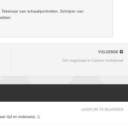
 Tekenaar van schaakportretten. Schrijver van
hebber.
VOLGENDE
Giri magistraal in Carlsen Invitational
LOGIN OM TE REAGEREN
an tijd en onderwerp ;-).