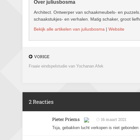
Over juliusbosma
Architect. Ontwerper van schaakmeubels- en puzzels.
schaakstukjes- en verhalen. Matig schaker, groot lief
Bekijk alle artikelen van juliusbosma
|
Website
VORIGE
Fraaie eindspelstudie van Yochanan Afek
2 Reacties
Pieter Priems
16 maart 2021
Tsja, gebakken lucht verkopen is niet gebonden a