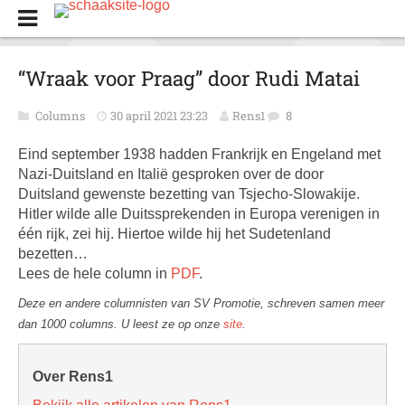
“Wraak voor Praag” door Rudi Matai
Columns
30 april 2021 23:23
Rens1
8
Eind september 1938 hadden Frankrijk en Engeland met
Nazi-Duitsland en Italië gesproken over de door
Duitsland gewenste bezetting van Tsjecho-Slowakije.
Hitler wilde alle Duitssprekenden in Europa verenigen in
één rijk, zei hij. Hiertoe wilde hij het Sudetenland
bezetten…
Lees de hele column in
PDF
.
Deze en andere columnisten van SV Promotie, schreven samen meer
dan 1000 columns. U leest ze op onze
site
.
Over Rens1