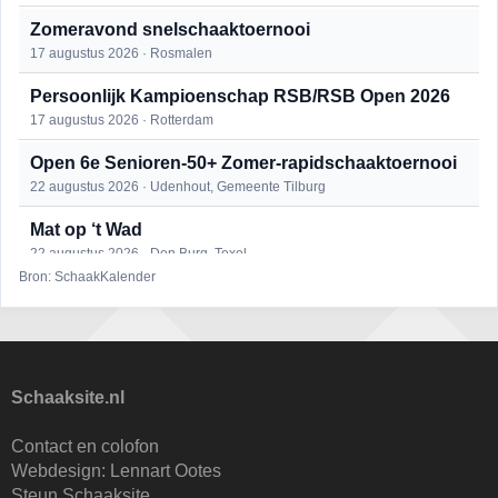
Zomeravond snelschaaktoernooi
17 augustus 2026 · Rosmalen
Persoonlijk Kampioenschap RSB/RSB Open 2026
17 augustus 2026 · Rotterdam
Open 6e Senioren-50+ Zomer-rapidschaaktoernooi
22 augustus 2026 · Udenhout, Gemeente Tilburg
Mat op ‘t Wad
22 augustus 2026 · Den Burg, Texel
Bron: SchaakKalender
Simultaan The Butcher
22 augustus 2026 · Utrecht
2e Utrechts kroegloperstoernooi
23 augustus 2026 · Utrecht
Schaaksite.nl
Open Eemlandtoernooi 2026
Contact en colofon
25 augustus 2026 · Bunschoten-Spakenburg
Webdesign:
Lennart Ootes
Steun Schaaksite
Nazomervierkampentoernooi 2026