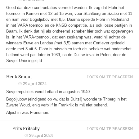
Goed dat deze confrontaties vermeld worden. Ik zag dat Flohr het
toernooi in Kemeri met 12 uit 15 won, voor Stahlberg en Szabo met 11
en ruim voor Bogoljubov met 8,5. Daarna speelde Flohr in Nederland
in het VARA toernooi en de KNSB competitie, als ook losse partijen in
Baarn. Ik denk dat hij als ontheemd schaker hier toch wat opgevangen
is. In het VARA-toernooi, dat een zeskamp was, werd hij achter de
winnaars Euwe en Landau (met 3,5) samen met Cortlever gedeeld
derde met 3 uit 5. Flohr is misschien toch als schaker wat onderschat.
Letland werd pas later in 1939, na de Duitse inval in Polen, door de
Sovjet Unie ingelijfd.
Henk Smout
LOGIN OM TE REAGEREN
29 april 2024
Sovjetrepubliek werd Letland in augustus 1940.
Bogoljubow (eindigend op -w, dat is Duits!) woonde te Triberg in het
Zwarte Woud, enig verblijf in Frankrijk is mij niet bekend.
Aljechin was Fransman.
Frits Fritschy
LOGIN OM TE REAGEREN
29 april 2024