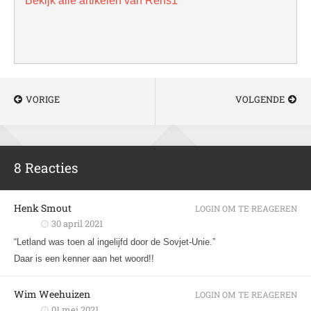
Bekijk alle artikelen van Rens1
VORIGE
VOLGENDE
8 Reacties
Henk Smout
LOGIN OM TE REAGEREN
30 april 2021
“Letland was toen al ingelijfd door de Sovjet-Unie.”
Daar is een kenner aan het woord!!
Wim Weehuizen
LOGIN OM TE REAGEREN
01 mei 2021