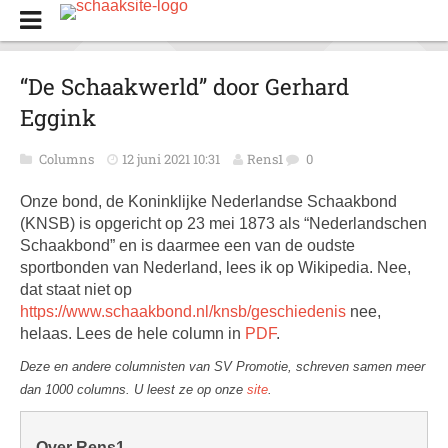
“De Schaakwerld” door Gerhard
Eggink
Columns
12 juni 2021 10:31
Rens1
0
Onze bond, de Koninklijke Nederlandse Schaakbond
(KNSB) is opgericht op 23 mei 1873 als “Nederlandschen
Schaakbond” en is daarmee een van de oudste
sportbonden van Nederland, lees ik op Wikipedia. Nee,
dat staat niet op
https://www.schaakbond.nl/knsb/geschiedenis
nee,
helaas. Lees de hele column in
PDF
.
Deze en andere columnisten van SV Promotie, schreven samen meer
dan 1000 columns. U leest ze op onze
site
.
Over Rens1