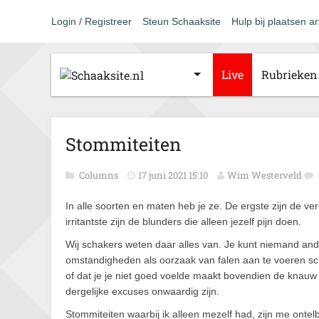
Login / Registreer
Steun Schaaksite
Hulp bij plaatsen ar
Live
Rubrieken
Stommiteiten
Columns
17 juni 2021 15:10
Wim Westerveld
In alle soorten en maten heb je ze. De ergste zijn de ve
irritantste zijn de blunders die alleen jezelf pijn doen.
Wij schakers weten daar alles van. Je kunt niemand a
omstandigheden als oorzaak van falen aan te voeren sch
of dat je je niet goed voelde maakt bovendien de knauw
dergelijke excuses onwaardig zijn.
Stommiteiten waarbij ik alleen mezelf had, zijn me ontel