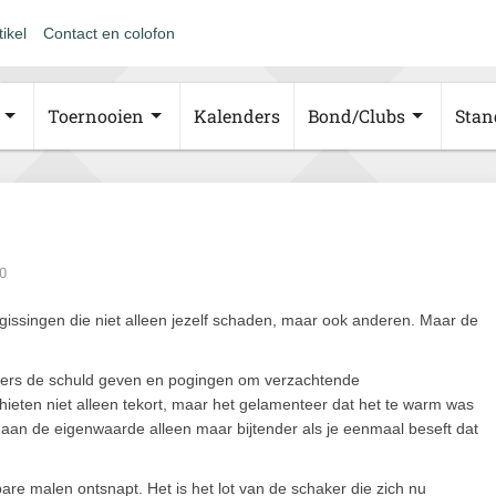
tikel
Contact en colofon
Toernooien
Kalenders
Bond/Clubs
Stan
0
rgissingen die niet alleen jezelf schaden, maar ook anderen. Maar de
nders de schuld geven en pogingen om verzachtende
ieten niet alleen tekort, maar het gelamenteer dat het te warm was
 aan de eigenwaarde alleen maar bijtender als je eenmaal beseft dat
bare malen ontsnapt. Het is het lot van de schaker die zich nu