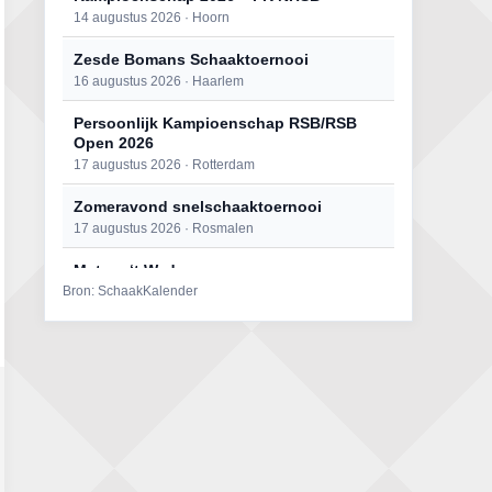
14 augustus 2026 · Hoorn
Zesde Bomans Schaaktoernooi
16 augustus 2026 · Haarlem
Persoonlijk Kampioenschap RSB/RSB
Open 2026
17 augustus 2026 · Rotterdam
Zomeravond snelschaaktoernooi
17 augustus 2026 · Rosmalen
Mat op ‘t Wad
Bron: SchaakKalender
22 augustus 2026 · Den Burg, Texel
Open 6e Senioren-50+ Zomer-
rapidschaaktoernooi
22 augustus 2026 · Udenhout, Gemeente Tilburg
Simultaan The Butcher
22 augustus 2026 · Utrecht
2e Utrechts kroegloperstoernooi