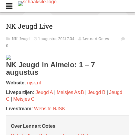
NK Jeugd Live
NK Jeugd
1 augustus 2021 7:34
Lennart Ootes
0
NK Jeugd in Almelo: 1 – 7
augustus
Website:
njsk.nl
Livepartijen:
Jeugd A
|
Meisjes A&B
|
Jeugd B
|
Jeugd
C
|
Meisjes C
Livestream:
Website NJSK
Over Lennart Ootes