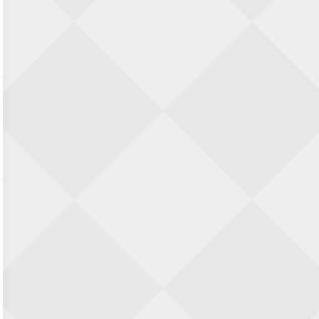
Zwolle Zuid Schaakt! Terrassentoernooi
voor duo’s
5 september 2026 · Zwolle
22e Hans Sandbrink Memorial
5 september 2026 · Utrecht
Open Kampioenschap Gouda 2026
5 september 2026 · Gouda