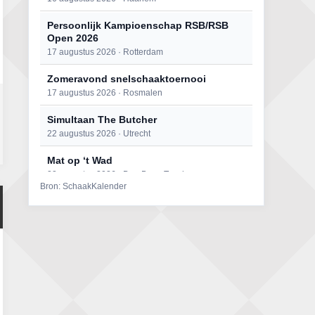
Persoonlijk Kampioenschap RSB/RSB
Open 2026
17 augustus 2026 · Rotterdam
Zomeravond snelschaaktoernooi
17 augustus 2026 · Rosmalen
Simultaan The Butcher
22 augustus 2026 · Utrecht
Mat op ‘t Wad
22 augustus 2026 · Den Burg, Texel
Bron: SchaakKalender
Open 6e Senioren-50+ Zomer-
rapidschaaktoernooi
22 augustus 2026 · Udenhout, Gemeente Tilburg
2e Utrechts kroegloperstoernooi
23 augustus 2026 · Utrecht
Open Eemlandtoernooi 2026
25 augustus 2026 · Bunschoten-Spakenburg