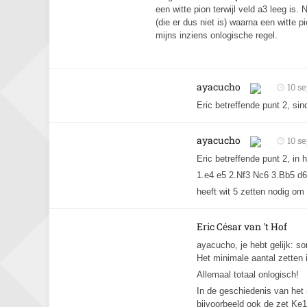
een witte pion terwijl veld a3 leeg is.
(die er dus niet is) waarna een witte 
mijns inziens onlogische regel.
ayacucho
10 s
Eric betreffende punt 2, si
ayacucho
10 s
Eric betreffende punt 2, in h
1.e4 e5 2.Nf3 Nc6 3.Bb5 d
heeft wit 5 zetten nodig om 
Eric César van 't Hof
ayacucho, je hebt gelijk: s
Het minimale aantal zetten is
Allemaal totaal onlogisch!
In de geschiedenis van het
bijvoorbeeld ook de zet Ke1