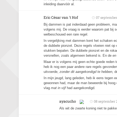
inleiding daarvóór al.
Eric César van 't Hof
07 september
Bij dammen is pat inderdaad geen probleem, maar 
volgens mij. De vraag is eerder waarom pat bij s
welbeschouwd een rare regel.
In vergelijking met dammen kent het schaken ech
de dubbele pionzet. Deze regels vloeien niet op 
stukken bepalen. De dubbele pionzet en de rokad
versnellen, zoals algemeen bekend is. En de
en
Maar er is volgens mij geen echte goede reden
heb ik nog een paar andere rare regels gevonden
uitvoerde,
zonder dit aangekondigd te hebben,
d
In mijn jeugd, lang geleden, heb ik eens tegen e
gewonnen had, maar de man beweerde bij hoog en 
vlag
mat in vijf
had aangekondigd.
ayacucho
08 september 
Als wit de zwarte koning niet te pakken