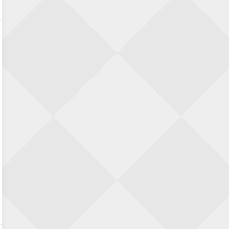
KC Open
28 augustus 2026 · Haarlem
11e Goirles Weekend Kampioenschap
28 augustus 2026 · Goirle
Nazomervierkampentoernooi 2026
28 augustus 2026 · Assen
Keisnel Schaaktoernooi
29 augustus 2026 · Amersfoort
Kroeg & Loper Leiden
30 augustus 2026 · Leiden
Open Schaakkampioenschap van
Arnhem
4 september 2026 · ARNHEM
Groninger stappenkampioenschap
5 september 2026 · Groningen