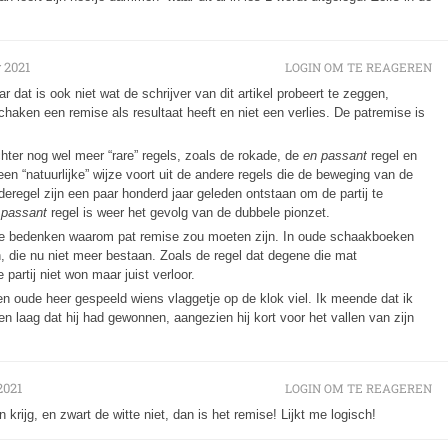
 2021
LOGIN OM TE REAGEREN
dat is ook niet wat de schrijver van dit artikel probeert te zeggen,
chaken een remise als resultaat heeft en niet een verlies. De patremise is
ter nog wel meer “rare” regels, zoals de rokade, de
en passant
regel en
een “natuurlijke” wijze voort uit de andere regels die de beweging van de
eregel zijn een paar honderd jaar geleden ontstaan om de partij te
 passant
regel is weer het gevolg van de dubbele pionzet.
 te bedenken waarom pat remise zou moeten zijn. In oude schaakboeken
, die nu niet meer bestaan. Zoals de regel dat degene die mat
e partij niet won maar juist verloor.
en oude heer gespeeld wiens vlaggetje op de klok viel. Ik meende dat ik
laag dat hij had gewonnen, aangezien hij kort voor het vallen van zijn
2021
LOGIN OM TE REAGEREN
 krijg, en zwart de witte niet, dan is het remise! Lijkt me logisch!