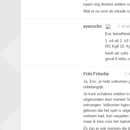
naast nog diverse andere va
Wat er nu over de rokade is
ayacucho
10 s
Eric betreffend
1. e4 e6 2. h3
Rf1 Kg8 10. K
heeft wit zelfs
geval 6 witte z
Frits Fritschy
Ja, Eric, je hebt volkomen g
onbelangrijk.
Je kunt schakers indelen in 
uitgevonden door meneer Sis
ontvangen. Volkomen logisch
geloven dat het spel is ui
verloren had, kon naspelen 
maar ik kies voor het laatst
Zo zijn er ook mensen die 