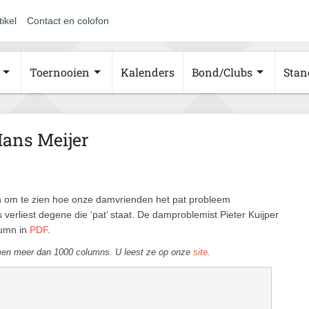
tikel
Contact en colofon
Toernooien
Kalenders
Bond/Clubs
Stan
Hans Meijer
n om te zien hoe onze damvrienden het pat probleem
verliest degene die ‘pat’ staat. De damproblemist Pieter Kuijper
lumn in
PDF
.
men meer dan 1000 columns. U leest ze op onze
site
.