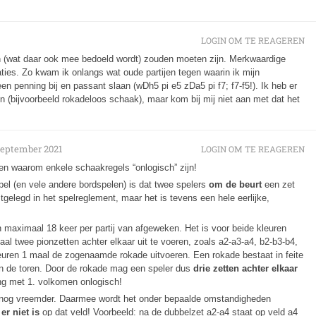
LOGIN OM TE REAGEREN
h (wat daar ook mee bedoeld wordt) zouden moeten zijn. Merkwaardige
uaties. Zo kwam ik onlangs wat oude partijen tegen waarin ik mijn
penning bij en passant slaan (wDh5 pi e5 zDa5 pi f7; f7-f5!). Ik heb er
n (bijvoorbeeld rokadeloos schaak), maar kom bij mij niet aan met dat het
september 2021
LOGIN OM TE REAGEREN
eren waarom enkele schaakregels “onlogisch” zijn!
el (en vele andere bordspelen) is dat twee spelers
om de beurt
een zet
stgelegd in het spelreglement, maar het is tevens een hele eerlijke,
n maximaal 18 keer per partij van afgeweken. Het is voor beide kleuren
l twee pionzetten achter elkaar uit te voeren, zoals a2-a3-a4, b2-b3-b4,
uren 1 maal de zogenaamde rokade uitvoeren. Een rokade bestaat in feite
an de toren. Door de rokade mag een speler dus
drie zetten achter elkaar
king met 1. volkomen onlogisch!
k nog vreemder. Daarmee wordt het onder bepaalde omstandigheden
er niet is
op dat veld! Voorbeeld: na de dubbelzet a2-a4 staat op veld a4