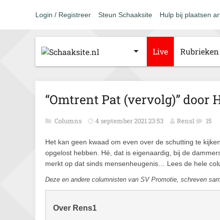
Login / Registreer
Steun Schaaksite
Hulp bij plaatsen ar
Live
Rubrieken
“Omtrent Pat (vervolg)” door 
Columns
4 september 2021 23:53
Rens1
15
Het kan geen kwaad om even over de schutting te kijke
opgelost hebben. Hé, dat is eigenaardig, bij de dammers 
merkt op dat sinds mensenheugenis… Lees de hele co
Deze en andere columnisten van SV Promotie, schreven sa
Over Rens1