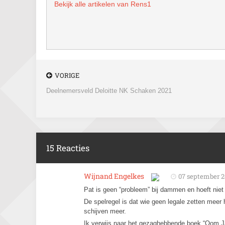
Bekijk alle artikelen van Rens1
VORIGE
Deelnemersveld Deloitte NK Schaken 2021
15 Reacties
Wijnand Engelkes
07 september 2
Pat is geen “probleem” bij dammen en hoeft niet 
De spelregel is dat wie geen legale zetten meer h
schijven meer.
Ik verwijs naar het gezaghebbende boek “Oom Jan 