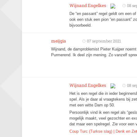
Wijnand Engelkes
08 se
De “en passant” regel geldt om een of
ook een stuk een pion “en passant” z
bijvoorbeeld.
meijgia
07 september 2021
Wijnand, de damproblemist Pieter Kuijper noemt 
Purmerend. Ik deel zijn mening. Zo vanzelf spre
Wijnand Engelkes
08 se
Het is een regel die in ieder beginner
spel. Als je daar al vraagtekens bij ze
met een witte Dam op 50.
Persoonlijk vind ik een regel als “ge
mogelijk maakt, veel gezochter en exo
dat maar een spelregel. Zie voor een 
Coup Turc (Turkse slag) | Denk en Zet