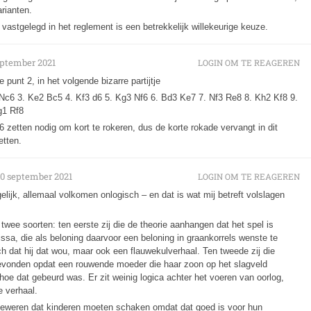
rianten.
 vastgelegd in het reglement is een betrekkelijk willekeurige keuze.
eptember 2021
LOGIN OM TE REAGEREN
e punt 2, in het volgende bizarre partijtje
 Nc6 3. Ke2 Bc5 4. Kf3 d6 5. Kg3 Nf6 6. Bd3 Ke7 7. Nf3 Re8 8. Kh2 Kf8 9.
g1 Rf8
 6 zetten nodig om kort te rokeren, dus de korte rokade vervangt in dit
etten.
10 september 2021
LOGIN OM TE REAGEREN
elijk, allemaal volkomen onlogisch – en dat is wat mij betreft volslagen
twee soorten: ten eerste zij die de theorie aanhangen dat het spel is
sa, die als beloning daarvoor een beloning in graankorrels wenste te
 dat hij dat wou, maar ook een flauwekulverhaal. Ten tweede zij die
tgevonden opdat een rouwende moeder die haar zoon op het slagveld
hoe dat gebeurd was. Er zit weinig logica achter het voeren van oorlog,
e verhaal.
beweren dat kinderen moeten schaken omdat dat goed is voor hun