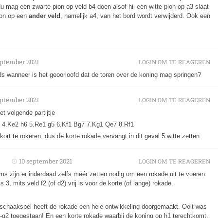
 Nu mag een zwarte pion op veld b4 doen alsof hij een witte pion op a3 slaat
pion op een
ander veld
, namelijk a4, van het bord wordt verwijderd. Ook een
eptember 2021
LOGIN OM TE REAGEREN
nds wanneer is het geoorloofd dat de toren over de koning mag springen?
eptember 2021
LOGIN OM TE REAGEREN
et volgende partijtje
6 4.Ke2 h6 5.Re1 g5 6.Kf1 Bg7 7.Kg1 Qe7 8.Rf1
kort te rokeren, dus de korte rokade vervangt in dit geval 5 witte zetten.
10 september 2021
LOGIN OM TE REAGEREN
oms zijn er inderdaad zelfs méér zetten nodig om een rokade uit te voeren.
 3, mits veld f2 (of d2) vrij is voor de korte (of lange) rokade.
 schaakspel heeft de rokade een hele ontwikkeling doorgemaakt. Ooit was
-g2 toegestaan! En een korte rokade waarbij de koning op h1 terechtkomt,