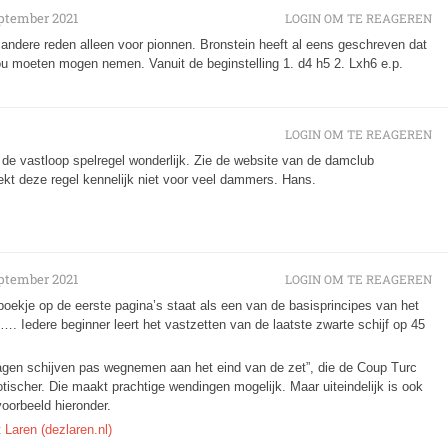
ptember 2021
LOGIN OM TE REAGEREN
 andere reden alleen voor pionnen. Bronstein heeft al eens geschreven dat
ou moeten mogen nemen. Vanuit de beginstelling 1. d4 h5 2. Lxh6 e.p.
LOGIN OM TE REAGEREN
de vastloop spelregel wonderlijk. Zie de website van de damclub
ekt deze regel kennelijk niet voor veel dammers. Hans.
ptember 2021
LOGIN OM TE REAGEREN
sboekje op de eerste pagina’s staat als een van de basisprincipes van het
t…. Iedere beginner leert het vastzetten van de laatste zwarte schijf op 45
slagen schijven pas wegnemen aan het eind van de zet”, die de Coup Turc
tischer. Die maakt prachtige wendingen mogelijk. Maar uiteindelijk is ook
voorbeeld hieronder.
 Laren (dezlaren.nl)