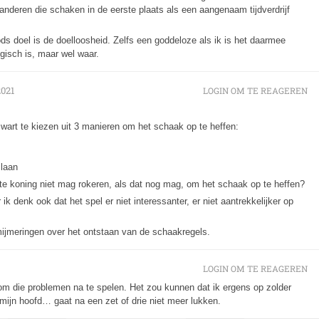
anderen die schaken in de eerste plaats als een aangenaam tijdverdrijf
ds doel is de doelloosheid. Zelfs een goddeloze als ik is het daarmee
gisch is, maar wel waar.
2021
LOGIN OM TE REAGEREN
zwart te kiezen uit 3 manieren om het schaak op te heffen:
slaan
rte koning niet mag rokeren, als dat nog mag, om het schaak op te heffen?
 ik denk ook dat het spel er niet interessanter, er niet aantrekkelijker op
mijmeringen over het ontstaan van de schaakregels.
LOGIN OM TE REAGEREN
 om die problemen na te spelen. Het zou kunnen dat ik ergens op zolder
mijn hoofd… gaat na een zet of drie niet meer lukken.