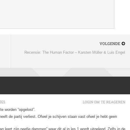
VOLGENDE
Recensie: The Human Factor – Karsten Müller & Luis Engel
021
LOGIN OM TE REAGEREN
te worden “opgelost”.
eeft de partij verliest. Ofwel je schijven staan vast ofwel je hebt geen
leert zijn neefje dammen” waar dit al in les 1 wordt uitgelegd. Zelfs in de