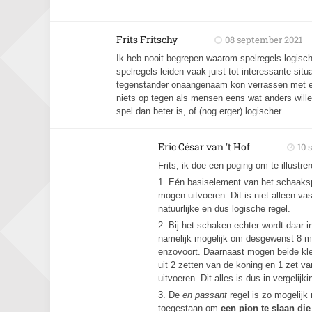
Frits Fritschy
08 september 2021
Ik heb nooit begrepen waarom spelregels logisc
spelregels leiden vaak juist tot interessante sit
tegenstander onaangenaam kon verrassen met een 
niets op tegen als mensen eens wat anders wille
spel dan beter is, of (nog erger) logischer.
Eric César van 't Hof
10 
Frits, ik doe een poging om te illustr
1. Eén basiselement van het schaaksp
mogen uitvoeren. Dit is niet alleen va
natuurlijke en dus logische regel.
2. Bij het schaken echter wordt daar i
namelijk mogelijk om desgewenst 8 maa
enzovoort. Daarnaast mogen beide kle
uit 2 zetten van de koning en 1 zet v
uitvoeren. Dit alles is dus in vergelij
3. De
en passant
regel is zo mogelij
toegestaan om
een pion te slaan die 