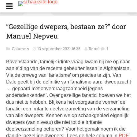
“Gezellige dwepers, bestaan ze?” door
Manuel Nepveu
Columns
13 september 2021 16:35
Rens1
1
Bovenstaande, tamelijk idiote vraag kwam bij me op naar
aanleiding van de recente gebeurtenissen in Afghanistan.
Via de omweg van ‘fanatisme’ om precies te zijn. Van
Dale geeft bij de definitie van fanatisme aan: ‘dweepzucht
… gepaard met onverdraagzaamheid jegens
andersdenkenden’. Over gezellige fanatici hoeven we het
dus niet te hebben. Blijkens het voorgaande vormen de
fanatici een irritante deelverzameling van de verzameling
van alle dwepers. Kennen we op schaakgebied eigenlijk
dwepers (van niveau) die niet tot die irritante
deelverzameling behoren? Voor het gemak noem ik die
dan de ‘gezellige dwepers’. Lees de hele column in
PDF
.