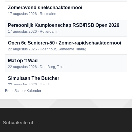
Zomeravond snelschaaktoernooi
17 augustus 2026 · Rosmalen
Persoonlijk Kampioenschap RSB/RSB Open 2026
17 augustus 2026 · Rotterdam
Open 6e Senioren-50+ Zomer-rapidschaaktoernooi
22 augustus 2026 · Udenhout, Gemeente Tilburg
Mat op ‘t Wad
22 augustus 2026 · Den Burg, Texel
Simultaan The Butcher
22 augustus 2026 · Utrecht
Bron: SchaakKalender
2e Utrechts kroegloperstoernooi
23 augustus 2026 · Utrecht
Open Eemlandtoernooi 2026
25 augustus 2026 · Bunschoten-Spakenburg
Schaaksite.nl
DSC Girls Night