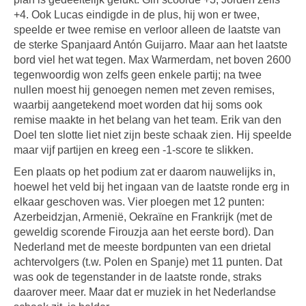
+4. Ook Lucas eindigde in de plus, hij won er twee,
speelde er twee remise en verloor alleen de laatste van
de sterke Spanjaard Antón Guijarro. Maar aan het laatste
bord viel het wat tegen. Max Warmerdam, net boven 2600
tegenwoordig won zelfs geen enkele partij; na twee
nullen moest hij genoegen nemen met zeven remises,
waarbij aangetekend moet worden dat hij soms ook
remise maakte in het belang van het team. Erik van den
Doel ten slotte liet niet zijn beste schaak zien. Hij speelde
maar vijf partijen en kreeg een -1-score te slikken.
Een plaats op het podium zat er daarom nauwelijks in,
hoewel het veld bij het ingaan van de laatste ronde erg in
elkaar geschoven was. Vier ploegen met 12 punten:
Azerbeidzjan, Armenië, Oekraïne en Frankrijk (met de
geweldig scorende Firouzja aan het eerste bord). Dan
Nederland met de meeste bordpunten van een drietal
achtervolgers (t.w. Polen en Spanje) met 11 punten. Dat
was ook de tegenstander in de laatste ronde, straks
daarover meer. Maar dat er muziek in het Nederlandse