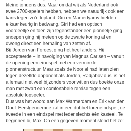
kleine jongens dus. Maar omdat wij als Nederland ook
twee 2700-spelers hebben, hebben we natuurlijk ook een
kans tegen zo’n topland. Giri en Mamedyarov hielden
elkaar keurig in bedwang. Giri had een optisch
voordeeltje en toen zijn tegenstander een pionnetje ging
snoepen ging hij meteen op de zwarte koning af en
dwong direct een herhaling van zetten af.
Bij Jorden van Foreest ging het heel anders. Hij
accepteerde – in navolging van Magnus Carlsen – vanuit
de opening een eindspel met een verminkte
pionnenstructuur. Maar zoals de Noor al had laten zien
tegen dezelfde opponent als Jorden, Radjabov dus, is het
allemaal niet veel bijzonders voor wit en dus boekte onze
man met zwart een comfortabele remise tegen een
absolute topspeler.
Dus was het woord aan Max Warmerdam en Erik van den
Doel. Eerstgenoemde zat in een dubbel toreneindspel, de
tweede in een eindspel met ieder slechts één kasteel. Te
beginnen bij Max. Op een gegeven moment stond het zo: