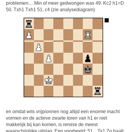
problemen… Min of meer gedwongen was 49. Kc2 h1=D
50. Txh1 Txh1 51. c4 (zie analysediagram)
en omdat wits vrijpionnen nog altijd een enorme macht
vormen en de actieve zwarte toren van h1 er niet
makkelijk bij kan komen, is remise de meest
waarschijnlijke uitslag. Een voorbeeld: 51…Ta1 Zo haalt