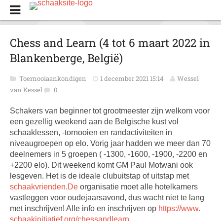
Chess and Learn (4 tot 6 maart 2022 in
Blankenberge, België)
Toernooiaankondigen
1 december 2021 15:14
Wessel
van Kessel
0
Schakers van beginner tot grootmeester zijn welkom voor
een gezellig weekend aan de Belgische kust vol
schaaklessen, -tornooien en randactiviteiten in
niveaugroepen op elo. Vorig jaar hadden we meer dan 70
deelnemers in 5 groepen ( -1300, -1600, -1900, -2200 en
+2200 elo). Dit weekend komt GM Paul Motwani ook
lesgeven. Het is de ideale clubuitstap of uitstap met
schaakvrienden.De
organisatie moet alle hotelkamers
vastleggen voor oudejaarsavond, dus wacht niet te lang
met inschrijven! Alle info en inschrijven op
https://www.
schaakinitiatief.org/
chessandlearn
.