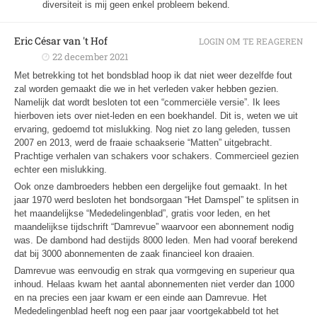
diversiteit is mij geen enkel probleem bekend.
Eric César van 't Hof
LOGIN OM TE REAGEREN
22 december 2021
Met betrekking tot het bondsblad hoop ik dat niet weer dezelfde fout
zal worden gemaakt die we in het verleden vaker hebben gezien.
Namelijk dat wordt besloten tot een “commerciële versie”. Ik lees
hierboven iets over niet-leden en een boekhandel. Dit is, weten we uit
ervaring, gedoemd tot mislukking. Nog niet zo lang geleden, tussen
2007 en 2013, werd de fraaie schaakserie “Matten” uitgebracht.
Prachtige verhalen van schakers voor schakers. Commercieel gezien
echter een mislukking.
Ook onze dambroeders hebben een dergelijke fout gemaakt. In het
jaar 1970 werd besloten het bondsorgaan “Het Damspel” te splitsen in
het maandelijkse “Mededelingenblad”, gratis voor leden, en het
maandelijkse tijdschrift “Damrevue” waarvoor een abonnement nodig
was. De dambond had destijds 8000 leden. Men had vooraf berekend
dat bij 3000 abonnementen de zaak financieel kon draaien.
Damrevue was eenvoudig en strak qua vormgeving en superieur qua
inhoud. Helaas kwam het aantal abonnementen niet verder dan 1000
en na precies een jaar kwam er een einde aan Damrevue. Het
Mededelingenblad heeft nog een paar jaar voortgekabbeld tot het