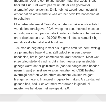
Inderdaad. Duur is een relatief begrip, maar niet zoals jij dat
becijfert Eric. Het wordt pas ‘duur’ als er een goedkoper
alternatief voorhanden is. En ik heb het woord ‘duur’ gebruikt
omdat dat de argumentatie was om het gedrukte bondsblad af
te schaffen.
Mijn betreurde vriend Cees Vis, amateurschaker en directielid
van de krantenuitgever PCM, vroeg me eens hoeveel mensen
er nodig waren om per dag alle kranten in Nederland te drukken
en te distribueren enz.: 20.000! En zei hij, dat is natuurlijk bij
een digitaal alternatief niet houdbaar.
10% van de begroting is veel als je grote ambities hebt, weinig
als je ambities beperkt zijn. Zelf geloof ik in een papieren
bondsblad, het is geen commerciële krant tenslotte. Maar wat
ik zo teleurstellend vind, is dat in het meerjarenplan slechts
gezegd wordt dat er geluisterd is (naar de aangesloten bonden
neem ik aan) en niet welke argumentatie het KNSB bestuur
overtuigd heeft en welke offers op andere vlakken ze gaat
brengen om e.e.a. financieel mogelijk te maken. Als ze dat wel
gedaan had, had ik er wat meer vertrouwen in gehad. Nu
moeten we het doen met newspeak: 2.0.