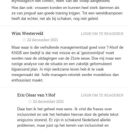
etymologisch niet correct, heeft Van der Stoep aangetoond.
Hoe dan ook: vrouwen konden en kunnen heel sterk dammen als
ze van jongsaf aan goede training krijgen. Tot een wereldkampioen
heeft dat echter, net als bij schaken, nog niet geleid.
Wim Westerveld
LOGIN OM TE REAGEREN
22 december 2021
Maar waar is die verhullende managementtaal goed voor ? Alsof de
KNSB een bedrijf is dat met missie en al ‘gestroomlijnd’ moet
worden naar de uitdagingen van de 21ste eeuw. Doe mij maar een
rustige analyse van de situatie en een zakelijk geformuleerd
bijpassend plan. In mijn werkzame leven heb ik te vaak
meegemaakt dat holle managers-retoriek eerder moedeloos dan
enthousiast maakt.
Eric César van 't Hof
LOGIN OM TE REAGEREN
22 december 2021
Daar ben ik het geheel mee eens. Ik vind die frases over
inclusiviteit en ook het herhalen hiervan door de gehele tekst
enigszins storend. Er zijn in schakend Nederland allerlei
problemen, maar juist op het terrein van inclusiviteit en