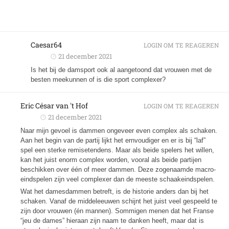
Caesar64
LOGIN OM TE REAGEREN
21 december 2021
Is het bij de damsport ook al aangetoond dat vrouwen met de
besten meekunnen of is die sport complexer?
Eric César van 't Hof
LOGIN OM TE REAGEREN
21 december 2021
Naar mijn gevoel is dammen ongeveer even complex als schaken.
Aan het begin van de partij lijkt het ernvoudiger en er is bij “laf”
spel een sterke remisetendens. Maar als beide spelers het willen,
kan het juist enorm complex worden, vooral als beide partijen
beschikken over één of meer dammen. Deze zogenaamde macro-
eindspelen zijn veel complexer dan de meeste schaakeindspelen.
Wat het damesdammen betreft, is de historie anders dan bij het
schaken. Vanaf de middeleeuwen schijnt het juist veel gespeeld te
zijn door vrouwen (én mannen). Sommigen menen dat het Franse
“jeu de dames” hieraan zijn naam te danken heeft, maar dat is