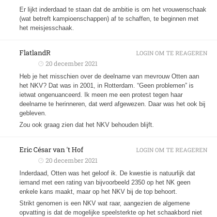
Er lijkt inderdaad te staan dat de ambitie is om het vrouwenschaak
(wat betreft kampioenschappen) af te schaffen, te beginnen met
het meisjesschaak.
FlatlandR
LOGIN OM TE REAGEREN
20 december 2021
Heb je het misschien over de deelname van mevrouw Otten aan
het NKV? Dat was in 2001, in Rotterdam. “Geen problemen” is
ietwat ongenuanceerd. Ik meen me een protest tegen haar
deelname te herinneren, dat werd afgewezen. Daar was het ook bij
gebleven.
Zou ook graag zien dat het NKV behouden blijft.
Eric César van 't Hof
LOGIN OM TE REAGEREN
20 december 2021
Inderdaad, Otten was het geloof ik. De kwestie is natuurlijk dat
iemand met een rating van bijvoorbeeld 2350 op het NK geen
enkele kans maakt, maar op het NKV bij de top behoort.
Strikt genomen is een NKV wat raar, aangezien de algemene
opvatting is dat de mogelijke speelsterkte op het schaakbord niet