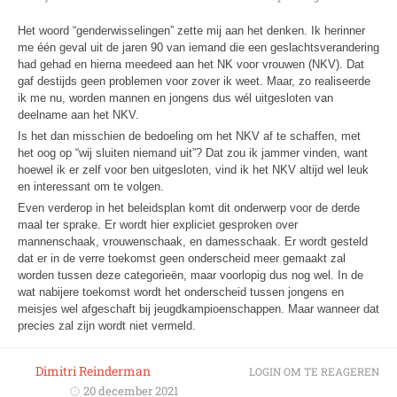
Het woord “genderwisselingen” zette mij aan het denken. Ik herinner
me één geval uit de jaren 90 van iemand die een geslachtsverandering
had gehad en hierna meedeed aan het NK voor vrouwen (NKV). Dat
gaf destijds geen problemen voor zover ik weet. Maar, zo realiseerde
ik me nu, worden mannen en jongens dus wél uitgesloten van
deelname aan het NKV.
Is het dan misschien de bedoeling om het NKV af te schaffen, met
het oog op “wij sluiten niemand uit”? Dat zou ik jammer vinden, want
hoewel ik er zelf voor ben uitgesloten, vind ik het NKV altijd wel leuk
en interessant om te volgen.
Even verderop in het beleidsplan komt dit onderwerp voor de derde
maal ter sprake. Er wordt hier expliciet gesproken over
mannenschaak, vrouwenschaak, en damesschaak. Er wordt gesteld
dat er in de verre toekomst geen onderscheid meer gemaakt zal
worden tussen deze categorieën, maar voorlopig dus nog wel. In de
wat nabijere toekomst wordt het onderscheid tussen jongens en
meisjes wel afgeschaft bij jeugdkampioenschappen. Maar wanneer dat
precies zal zijn wordt niet vermeld.
Dimitri Reinderman
LOGIN OM TE REAGEREN
20 december 2021