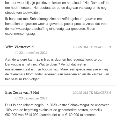
bestuur weer bij zijn positieven kwam en het aloude “Het Damspel” in
ere heeft hersteld. Het bestaat tot op de dag van vandaag en is nog
steeds van topkwaliteit.
Ik hoop dat met Schaakmagazine hetzelfde gebeurt: gauw in ere
herstellen en gewoon weer uitgeven op papier precies zoals dat voor
de merkwaardige afschaffing eind vorig jaar gebeurde. Geen
experimenten graag.
Wim Westerveld
LOGIN OM TE REAGEREN
22 december 2021
Aan de andere kant. Zo’n blad is duur en het ledental loopt terug.
Eenvoudig is het niet. Wat te doen ? Verhul dat niet in
managementtaal is mijn boodschap. Maak een goede analyse en leg
de dilemma’s bloot zodat iedereen kan meedenken en de keuzes van
het bestuur kan volgen.
Eric César van 't Hof
LOGIN OM TE REAGEREN
23 december 2021
Duur is een relatief begrip. In 2020 kostte Schaakmagazine ongeveer
10% van de begroting exclusief de geoormerkte posten, namelijk
€82.000 van €614.000 (contributie) plus €169.000 (algemene