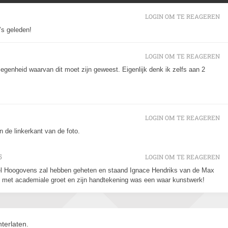
LOGIN OM TE REAGEREN
o’s geleden!
LOGIN OM TE REAGEREN
egenheid waarvan dit moet zijn geweest. Eigenlijk denk ik zelfs aan 2
LOGIN OM TE REAGEREN
 de linkerkant van de foto.
5
LOGIN OM TE REAGEREN
el Hoogovens zal hebben geheten en staand Ignace Hendriks van de Max
jd met academiale groet en zijn handtekening was een waar kunstwerk!
terlaten.