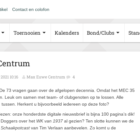
tikel
Contact en colofon
Toernooien
Kalenders
Bond/Clubs
Stan
 Centrum
2021 10:16
Max Euwe Centrum
4
De 73 vragen gaan over de afgelopen decennia. Omdat het MEC 35
en. Leuk om samen met team- of clubgenoten op te lossen. Alle
en tussen. Herkent u bijvoorbeeld iedereen op deze foto?
lezen: onze honderdste digitale nieuwsbrief is bijna 100 pagina’s dik!
r Doggers over het
WK van 1937
al gezien? Ten slotte kunnen we de
e
Schaakpotcast
van Tim Verlaan aanbevelen. Zo komt u de