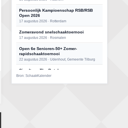
Persoonlijk Kampioenschap RSB/RSB
Open 2026
17 augustus 2026 · Rotterdam
Zomeravond snelschaaktoernooi
17 augustus 2026 · Rosmalen
Open 6e Senioren-50+ Zomer-
rapidschaaktoernooi
22 augustus 2026 · Udenhout, Gemeente Tilburg
Simultaan The Butcher
Bron: SchaakKalender
22 augustus 2026 · Utrecht
Mat op ‘t Wad
22 augustus 2026 · Den Burg, Texel
2e Utrechts kroegloperstoernooi
23 augustus 2026 · Utrecht
Open Eemlandtoernooi 2026
25 augustus 2026 · Bunschoten-Spakenburg