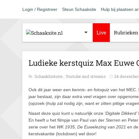
Login / Registreer
Steun Schaaksite
Hulp bij plaatsen ar
Live
Rubrieken
Ludieke kerstquiz Max Euwe
Schaakhistorie
,
Youtube and streams
24 december 
Ook dit jaar weer een
kennis- en fotoquiz
van het MEC. 
jaar bestaat, zijn daar extra veel vragen over opgenom
(opzoek-)hulp zal nodig zijn, want er zitten pittige vrag
Naast deze quiz kunt u natuurlijk onze
‘Digitale Dikkerd’
En heeft u het filmpje van Paul van der Sterren en Pete
serie over het
WK 1935, De Euwelezing van 2021
en d
kerstvakantie (lockdown) wel door!