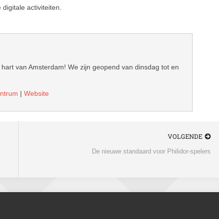
digitale activiteiten.
hart van Amsterdam! We zijn geopend van dinsdag tot en
entrum
|
Website
VOLGENDE
De nieuwe standaard voor Philidor-spelers