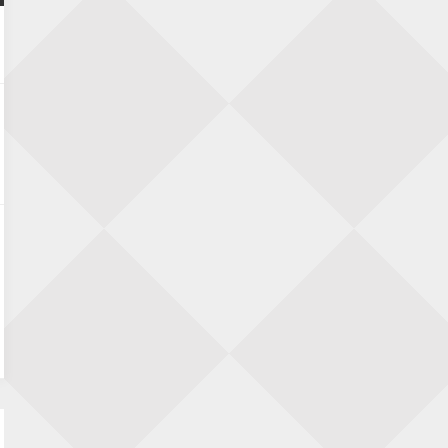
Nazomervierkampentoernooi 2026
28 augustus 2026 · Assen
KC Open
28 augustus 2026 · Haarlem
11e Goirles Weekend Kampioenschap
28 augustus 2026 · Goirle
Keisnel Schaaktoernooi
29 augustus 2026 · Amersfoort
Kroeg & Loper Leiden
30 augustus 2026 · Leiden
Open Schaakkampioenschap van
Arnhem
4 september 2026 · ARNHEM
Groninger stappenkampioenschap
5 september 2026 · Groningen