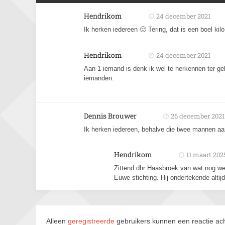
Hendrikom
24 december 2021
Ik herken iedereen 🙂 Tering, dat is een boel kil
Hendrikom
24 december 2021
Aan 1 iemand is denk ik wel te herkennen ter gel
iemanden.
Dennis Brouwer
26 december 2021
Ik herken iedereen, behalve die twee mannen aan
Hendrikom
11 maart 202
Zittend dhr Haasbroek van wat nog w
Euwe stichting. Hij ondertekende alti
Alleen
geregistreerde
gebruikers kunnen een reactie ach