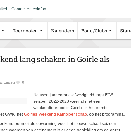
tikel
Contact en colofon
Toernooien
Kalenders
Bond/Clubs
Stan
kend lang schaken in Goirle als
an Lanen
0
Na twee jaar corona-afwezigheid trapt EGS
seizoen 2022-2023 weer af met een
weekendtoernooi in Goirle. In het eerste
het GWK, het
Goirles Weekend Kampioenschap
, op het programma.
weekendtoernooi als opwarming voor het nieuwe schaakseizoen.
vende woorden van deelnemers is er geen aanleiding om de opzet