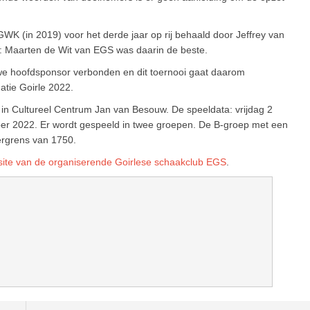
 GWK (in 2019) voor het derde jaar op rij behaald door Jeffrey van
rle: Maarten de Wit van EGS was daarin de beste.
uwe hoofdsponsor verbonden en dit toernooi gaat daarom
tie Goirle 2022.
l in Cultureel Centrum Jan van Besouw. De speeldata: vrijdag 2
r 2022. Er wordt gespeeld in twee groepen. De B-groep met een
ergrens van 1750.
ite van de organiserende Goirlese schaakclub EGS
.