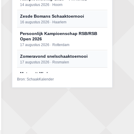
14 augustus 2026 · Hoorn
Zesde Bomans Schaaktoernooi
16 augustus 2026 · Haarlem
Persoonlijk Kampioenschap RSB/RSB
Open 2026
17 augustus 2026 · Rotterdam
Zomeravond snelschaaktoernooi
17 augustus 2026 · Rosmalen
Mat op ‘t Wad
Bron: SchaakKalender
22 augustus 2026 · Den Burg, Texel
Open 6e Senioren-50+ Zomer-
rapidschaaktoernooi
22 augustus 2026 · Udenhout, Gemeente Tilburg
Simultaan The Butcher
22 augustus 2026 · Utrecht
2e Utrechts kroegloperstoernooi