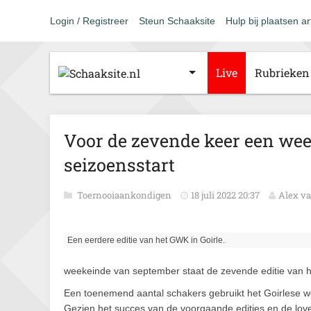
Login / Registreer
Steun Schaaksite
Hulp bij plaatsen ar
Live
Rubrieken
Voor de zevende keer een wee
seizoensstart
Toernooiaankondigen
18 juli 2022 20:37
Alex v
Een eerdere editie van het GWK in Goirle.
weekeinde van september staat de zevende editie van 
Een toenemend aantal schakers gebruikt het Goirlese 
Gezien het succes van de voorgaande edities en de lo