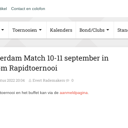
tikel
Contact en colofon
Toernooien
Kalenders
Bond/Clubs
Stan
rdam Match 10-11 september in
om Rapidtoernooi
tus 2022 20:04
Evert Rademakers
0
oernooi en het buffet kan via de
aanmeldpagina
.