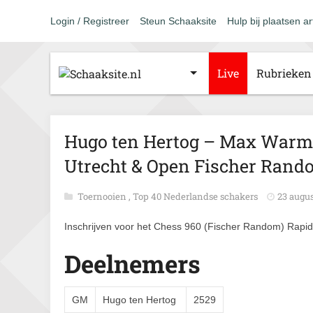
Login / Registreer
Steun Schaaksite
Hulp bij plaatsen ar
Live
Rubrieken
Hugo ten Hertog – Max Warme
Utrecht & Open Fischer Rand
Toernooien
,
Top 40 Nederlandse schakers
23 augus
Inschrijven voor het Chess 960 (Fischer Random) Rapidt
Deelnemers
GM
Hugo ten Hertog
2529