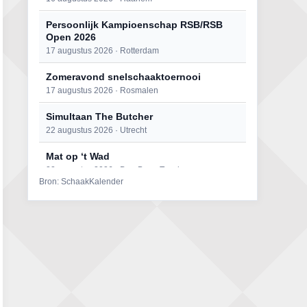
Persoonlijk Kampioenschap RSB/RSB
Open 2026
17 augustus 2026 · Rotterdam
Zomeravond snelschaaktoernooi
17 augustus 2026 · Rosmalen
Simultaan The Butcher
22 augustus 2026 · Utrecht
Mat op ‘t Wad
22 augustus 2026 · Den Burg, Texel
Bron: SchaakKalender
Open 6e Senioren-50+ Zomer-
rapidschaaktoernooi
22 augustus 2026 · Udenhout, Gemeente Tilburg
2e Utrechts kroegloperstoernooi
23 augustus 2026 · Utrecht
Open Eemlandtoernooi 2026
25 augustus 2026 · Bunschoten-Spakenburg