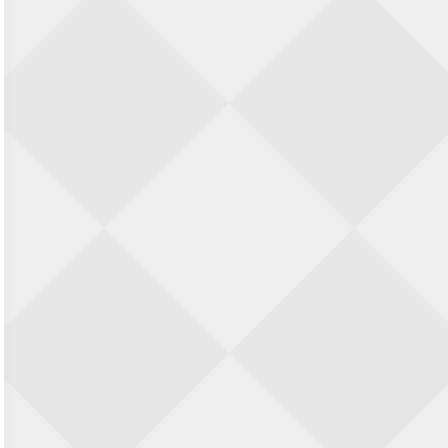
Nazomervierkampentoernooi 2026
28 augustus 2026 · Assen
KC Open
28 augustus 2026 · Haarlem
11e Goirles Weekend Kampioenschap
28 augustus 2026 · Goirle
Keisnel Schaaktoernooi
29 augustus 2026 · Amersfoort
Kroeg & Loper Leiden
30 augustus 2026 · Leiden
Open Schaakkampioenschap van
Arnhem
4 september 2026 · ARNHEM
Groninger stappenkampioenschap
5 september 2026 · Groningen