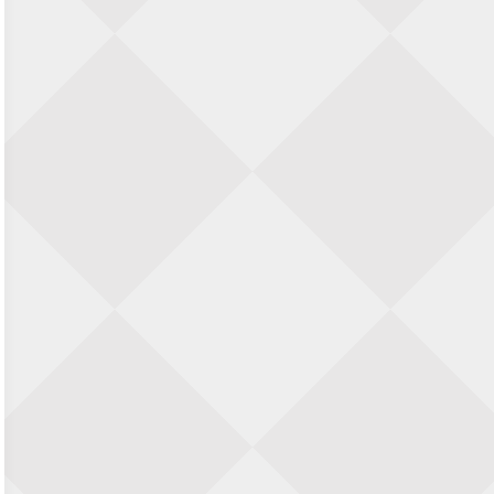
Zwolle Zuid Schaakt! Terrassentoernooi
voor duo’s
5 september 2026 · Zwolle
22e Hans Sandbrink Memorial
5 september 2026 · Utrecht
Open Kampioenschap Gouda 2026
5 september 2026 · Gouda