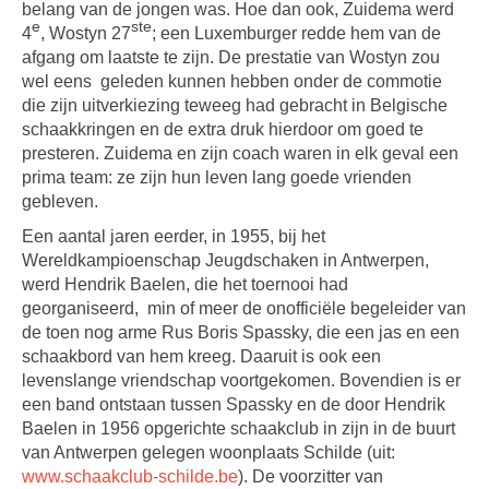
belang van de jongen was. Hoe dan ook, Zuidema werd
e
ste
4
, Wostyn 27
; een Luxemburger redde hem van de
afgang om laatste te zijn. De prestatie van Wostyn zou
wel eens geleden kunnen hebben onder de commotie
die zijn uitverkiezing teweeg had gebracht in Belgische
schaakkringen en de extra druk hierdoor om goed te
presteren. Zuidema en zijn coach waren in elk geval een
prima team: ze zijn hun leven lang goede vrienden
gebleven.
Een aantal jaren eerder, in 1955, bij het
Wereldkampioenschap Jeugdschaken in Antwerpen,
werd Hendrik Baelen, die het toernooi had
georganiseerd, min of meer de onofficiële begeleider van
de toen nog arme Rus Boris Spassky, die een jas en een
schaakbord van hem kreeg. Daaruit is ook een
levenslange vriendschap voortgekomen. Bovendien is er
een band ontstaan tussen Spassky en de door Hendrik
Baelen in 1956 opgerichte schaakclub in zijn in de buurt
van Antwerpen gelegen woonplaats Schilde (uit:
www.schaakclub-schilde.be
). De voorzitter van