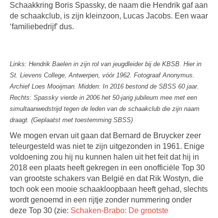
Schaakkring Boris Spassky, de naam die Hendrik gaf aan
de schaakclub, is zijn kleinzoon, Lucas Jacobs. Een waar
‘familiebedrijf’ dus.
Links: Hendrik Baelen in zijn rol van jeugdleider bij de KBSB. Hier in
St. Lievens College, Antwerpen, vóór 1962. Fotograaf Anonymus.
Archief Loes Mooijman. Midden: In 2016 bestond de SBSS 60 jaar.
Rechts: Spassky vierde in 2006 het 50-jarig jubileum mee met een
simultaanwedstrijd tegen de leden van de schaakclub die zijn naam
draagt. (Geplaatst met toestemming SBSS)
We mogen ervan uit gaan dat Bernard de Bruycker zeer
teleurgesteld was niet te zijn uitgezonden in 1961. Enige
voldoening zou hij nu kunnen halen uit het feit dat hij in
2018 een plaats heeft gekregen in een onofficiële Top 30
van grootste schakers van België en dat Rik Wostyn, die
toch ook een mooie schaakloopbaan heeft gehad, slechts
wordt genoemd in een rijtje zonder nummering onder
deze Top 30 (zie:
Schaken-Brabo: De grootste