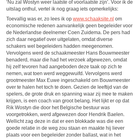
‘Nu zal Wostyn weer laatste of voorlaatste zijn’. Voor ik de
uitslag onthul, vertel ik nog graag iets opmerkelijks:
Toevallig was er, zo lees ik op
www.schaaksite.nl
om
economische redenen aanvankelijk geen begeleider voor
de Nederlandse deelnemer Coen Zuidema. De pers had
zich daar negatief over uitgelaten, omdat diverse
schakers wel begeleiders hadden meegenomen.
Vervolgens werd de schaakmeester Hans Bouwmeester
benaderd, maar die had het verzoek afgewezen, omdat
hij zelf tevoren had aangeboden deze taak op zich te
nemen, wat toen werd weggewuifd. Vervolgens werd
grootmeester Max Euwe ingeschakeld om Bouwmeester
over te halen het toch te doen. Gezien de leeftijd van de
spelers, de grote druk en spanning waar zij mee te maken
krijgen, is een coach van groot belang. Het lijkt er op dat
Rik Wostyn die door het Belgische bestuur was
voorgetrokken, werd afgewezen door Hendrik Baelen.
Wellicht zag deze in dat er een blokkade was die een
goede relatie in de weg zou staan en maakte hij liever
plaats voor een begeleider zonder ballast, wat in het