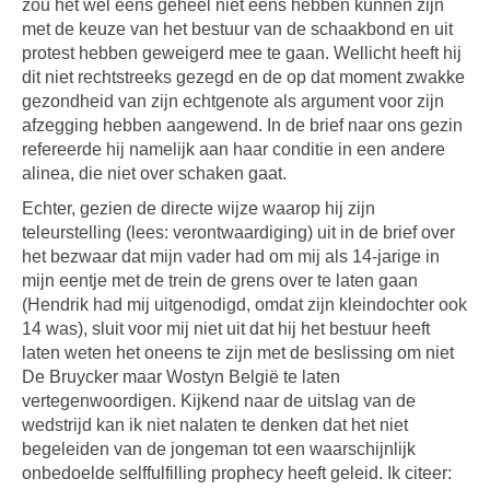
zou het wel eens geheel niet eens hebben kunnen zijn
met de keuze van het bestuur van de schaakbond en uit
protest hebben geweigerd mee te gaan. Wellicht heeft hij
dit niet rechtstreeks gezegd en de op dat moment zwakke
gezondheid van zijn echtgenote als argument voor zijn
afzegging hebben aangewend. In de brief naar ons gezin
refereerde hij namelijk aan haar conditie in een andere
alinea, die niet over schaken gaat.
Echter, gezien de directe wijze waarop hij zijn
teleurstelling (lees: verontwaardiging) uit in de brief over
het bezwaar dat mijn vader had om mij als 14-jarige in
mijn eentje met de trein de grens over te laten gaan
(Hendrik had mij uitgenodigd, omdat zijn kleindochter ook
14 was), sluit voor mij niet uit dat hij het bestuur heeft
laten weten het oneens te zijn met de beslissing om niet
De Bruycker maar Wostyn België te laten
vertegenwoordigen. Kijkend naar de uitslag van de
wedstrijd kan ik niet nalaten te denken dat het niet
begeleiden van de jongeman tot een waarschijnlijk
onbedoelde selffulfilling prophecy heeft geleid. Ik citeer: