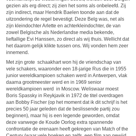
gezien als erg direct; zij zien het soms als onbeleefd. Zij
zijn indirect, maar Hendrik Baelen toonde aan dat de
uitzondering de regel bevestigt. Deze Belg was, net als
zijn kleindochter Arlette en achterkleindochter, de van
zowel Belgische als Nederlandse media bekende,
lieftallige Evi Hanssen, zo direct als wij thuis. Wellicht dat
het daarom gelijk klikte tussen ons. Wij vonden hem zeer
innemend.
Met zijn grote schaakhart won hij de vriendschap van
vele schakers, waaronder een 18-jarige Rus die in 1955
junior wereldkampioen schaken werd in Antwerpen, vlak
daarna grootmeester werd en in 1969 senior
wereldkampioen werd in Moscow. Weliswaar moest
Boris Spassky in Reykjavik in 1972 de titel overdragen
aan Bobby Fischer (op het moment dat ik dit schrijf is het
precies 50 jaar geleden dat de beslissende partij zou
beginnen), maar hij is een legende geworden, omdat
deze vanwege de Koude Oorlog extra spannende
confrontatie de erenaam heeft gekregen van Match of the
Century (waar vele boeken en zelfs een film aan gewijd