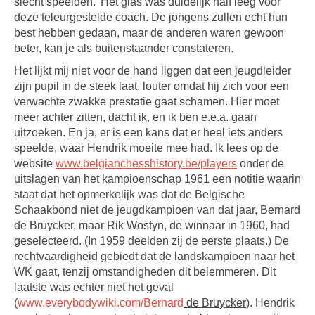
slecht speelden.’ Het glas was duidelijk half leeg voor
deze teleurgestelde coach. De jongens zullen echt hun
best hebben gedaan, maar de anderen waren gewoon
beter, kan je als buitenstaander constateren.
Het lijkt mij niet voor de hand liggen dat een jeugdleider
zijn pupil in de steek laat, louter omdat hij zich voor een
verwachte zwakke prestatie gaat schamen. Hier moet
meer achter zitten, dacht ik, en ik ben e.e.a. gaan
uitzoeken. En ja, er is een kans dat er heel iets anders
speelde, waar Hendrik moeite mee had. Ik lees op de
website
www.belgianchesshistory.be/players
onder de
uitslagen van het kampioenschap 1961 een notitie waarin
staat dat het opmerkelijk was dat de Belgische
Schaakbond niet de jeugdkampioen van dat jaar, Bernard
de Bruycker, maar Rik Wostyn, de winnaar in 1960, had
geselecteerd. (In 1959 deelden zij de eerste plaats.) De
rechtvaardigheid gebiedt dat de landskampioen naar het
WK gaat, tenzij omstandigheden dit belemmeren. Dit
laatste was echter niet het geval
(
www.everybodywiki.com/Bernard
de Bruycker
). Hendrik