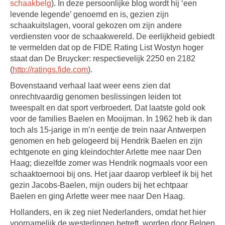
schaakbelg
). In deze persoonlijke blog wordt hij ‘een
levende legende’ genoemd en is, gezien zijn
schaakuitslagen, vooral gekozen om zijn andere
verdiensten voor de schaakwereld. De eerlijkheid gebiedt
te vermelden dat op de FIDE Rating List Wostyn hoger
staat dan De Bruycker: respectievelijk 2250 en 2182
(
http://ratings.fide.com
).
Bovenstaand verhaal laat weer eens zien dat
onrechtvaardig genomen beslissingen leiden tot
tweespalt en dat sport verbroedert. Dat laatste gold ook
voor de families Baelen en Mooijman. In 1962 heb ik dan
toch als 15-jarige in m’n eentje de trein naar Antwerpen
genomen en heb gelogeerd bij Hendrik Baelen en zijn
echtgenote en ging kleindochter Arlette mee naar Den
Haag; diezelfde zomer was Hendrik nogmaals voor een
schaaktoernooi bij ons. Het jaar daarop verbleef ik bij het
gezin Jacobs-Baelen, mijn ouders bij het echtpaar
Baelen en ging Arlette weer mee naar Den Haag.
Hollanders, en ik zeg niet Nederlanders, omdat het hier
voornamelijk de westerlingen betreft, worden door Belgen