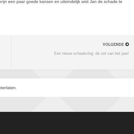
ijn een paar goede kansen en uiteindelijk wist Jan de schade te
VOLGENDE
Een nieuw schaakvlog: de zet van het jaar!
terlaten.