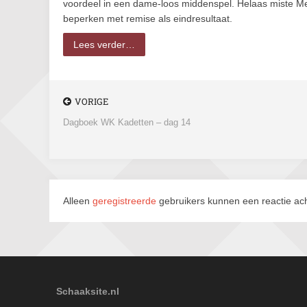
voordeel in een dame-loos middenspel. Helaas miste Mer
beperken met remise als eindresultaat.
Lees verder…
VORIGE
Dagboek WK Kadetten – dag 14
Alleen
geregistreerde
gebruikers kunnen een reactie ach
Schaaksite.nl