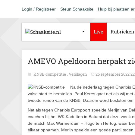
Login / Registreer
Steun Schaaksite
Hulp bij plaatsen ar
Live
Rubrieken
AMEVO Apeldoorn herpakt zi
KNSB-competitie
,
Verslagen
26 september 2022 22
Na de nederlaag tegen Charlois 
valse start te herstellen. Paul Keres gaat net als wij m
tweede ronde van de KNSB. Daarom werd besloten om de
Net als tegen Charlois Europoort speelde Merijn van Delf
coachen bij het WK Kadetten in Batumi dat deze week ei
de match Max Warmerdam – Hugo ten Hertog, waar beide 
elkaar opnamen. Merijn speelde een goede partij tegen