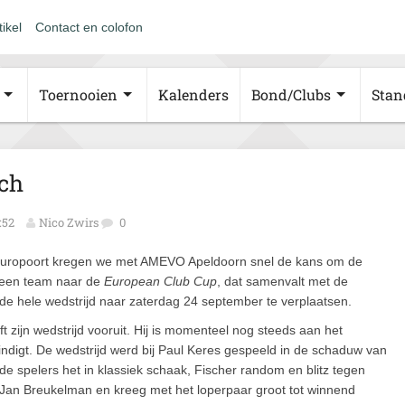
tikel
Contact en colofon
Toernooien
Kalenders
Bond/Clubs
Stan
ch
:52
Nico Zwirs
0
Europoort kregen we met AMEVO Apeldoorn snel de kans om de
et een team naar de
European Club Cup
, dat samenvalt met de
 hele wedstrijd naar zaterdag 24 september te verplaatsen.
t zijn wedstrijd vooruit. Hij is momenteel nog steeds aan het
ndigt. De wedstrijd werd bij Paul Keres gespeeld in de schaduw van
spelers het in klassiek schaak, Fischer random en blitz tegen
 Jan Breukelman en kreeg met het loperpaar groot tot winnend