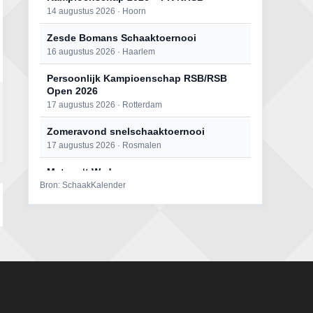
14 augustus 2026 · Hoorn
Zesde Bomans Schaaktoernooi
16 augustus 2026 · Haarlem
Persoonlijk Kampioenschap RSB/RSB
Open 2026
17 augustus 2026 · Rotterdam
Zomeravond snelschaaktoernooi
17 augustus 2026 · Rosmalen
Mat op ‘t Wad
Bron: SchaakKalender
22 augustus 2026 · Den Burg, Texel
Open 6e Senioren-50+ Zomer-
rapidschaaktoernooi
22 augustus 2026 · Udenhout, Gemeente Tilburg
Simultaan The Butcher
22 augustus 2026 · Utrecht
2e Utrechts kroegloperstoernooi