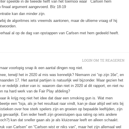
hter speelde in de tweede helft van het toernooi waar Carlsen hem
n finaal argument aangevoerd. Blz 18-19
ntratie kan dan minder zijn.
arbij de algoritmes iets vreemds aantonen, maar de ultieme vraag of hij
ntwoorden.
verhaal al op de dag van opstappen van Carlsen met hem gedeeld heeft.
LOGIN OM TE REAGEREN
maar voorlopig snap ik een aantal dingen nog niet.
 terwijl het in 2020 al mis was kennelijk? Niemann zei “op zijn 16e”, en
aanden 17. Het aantal partijen is natuurlijk wel bijzonder. Maar gezien het
n er redelijk zeker van is: waarom dan niet in 2020 al dit rapport, en niet nu
 na hard werk van de Fair Play afdeling?
aar ik krijg nog niet het idee dat daar een smoking gun is. Wat men
eetje een “tsja, als je het resultaat raar vindt, kan je daar altijd wel iets bij
stieken over hoe sterk spelers zijn en groeien op bepaalde leeftijden, zijn
rg gevaarlijk. Een ieder heeft zijn groeistuipen qua rating op iets andere
och?) kan dat sneller gaan als je als kluizenaar leeft en alleen schaakt.
druk van Carlsen” en “Carlsen wist er niks van”, maar het zijn allemaal wel