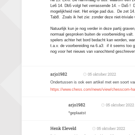
Le6 14. Db5 volgt het verrassende 14. – Da5 ! D
mogelijkheid niet. Het enige pad dus. De zet 14.
Tab8. Zoals ik het zie: zonder deze niet-triviale
Natuurlijk kun je nog verder in deze partij grave
normaal gesproken buiten de voorbereiding valt
spelers achter het bord bedacht kan worden, wan
t.a.v. de voorbereiding na 6.a3: if it seems too g
nog voor het nieuws van vanochtend geschreven
arjo1982
05 oktober 2022
Ondertussen is ook een artikel met een soort 
https://www.chess.com/news/view/chesscom-han
arjo1982
05 oktober 2022
*geplaatst
Henk Eleveld
05 oktober 2022