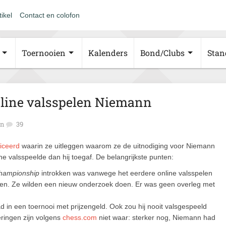
tikel
Contact en colofon
Toernooien
Kalenders
Bond/Clubs
Stan
nline valsspelen Niemann
an
39
liceerd
waarin ze uitleggen waarom ze de uitnodiging voor Niemann
 valsspeelde dan hij toegaf. De belangrijkste punten:
hampionship
introkken was vanwege het eerdere online valsspelen
ijen. Ze wilden een nieuw onderzoek doen. Er was geen overleg met
d in een toernooi met prijzengeld. Ook zou hij nooit valsgespeeld
eringen zijn volgens
chess.com
niet waar: sterker nog, Niemann had