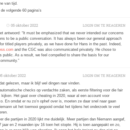
e van tijd.
in de volgende 60 pagina’s
05 oktober 2022
LOGIN OM TE REAGEREN
 het antwoord: “It must be emphasized that we never intended our concerns
ions to be a public conversation. It has always been our general approach
or titled players privately, as we have done for Hans in the past. Indeed,
ess.com
and the CGC was also communicated privately. He chose to
ublic. As a result, we feel compelled to share the basis for our
 community.”
05 oktober 2022
LOGIN OM TE REAGEREN
dat gelezen, maar ik blijf wel dingen raar vinden.
utomatische checks op verdachte zaken, als eerste filtering voor die fair
t kijken. Het gaat over cheating in 2020, waar al een account voor
zo. En omdat er nu zo’n ophef over is, moeten ze daar snel naar gaan
iemann uit het toernooi gegooid omdat het tijdens het onderzoek te veel
eren.
r die partijen in 2020 lijkt me duidelijk. Meer partijen dan Niemann aangaf,
17 jaar en 2 maanden ipv 16 toen het stopte. Hij is toen aangepakt en zo,