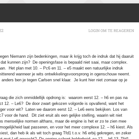
22
LOGIN OM TE REAGEREN
tegen Niemann zijn bedenkingen, maar ik krijg toch de indruk dat hij daaruit
 dat kunnen zijn? De openingsfase is bepaald niet saai, maar complex.
aan. Het plan met 10. – Pc6 en 11. – e5 maakt een natuurlijke indruk
itterend wanneer je wits ontwikkelingsvoorsprong in ogenschouw neemt.
n, anders ben je tegen Carlsen snel klaar. Je kunt hier niet zomaar op je
raag die zich onmiddellijk opdrong is: waarom eerst 12. – h6 en pas na
ct 12. – Le6? De door zwart gekozen volgorde is opvallend, want het
ttiger voor wit? Laten we daarom eerst 12. – Le6 eens bekijken. Los van
7 voor de hand. Dit ziet eruit als een gelijke stelling, waarin wit niet
ens menselijke normen althans, maar de engine is het er zo te zien mee
mogelijkheid laat passeren, en voor het meer complexe 12. – h6 kiest. Als
est, dan heb ik als wit toch graag Tfd1 t.o.v. h6 erbij gekregen, en zeker
t met Le6 gewacht? De engine schept helderheid: na 12. – h6 13. Tfd1