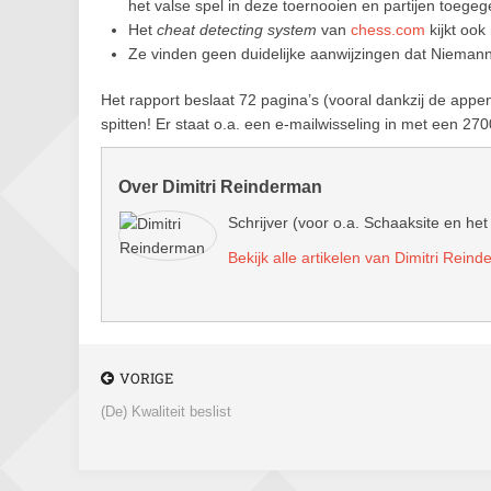
het valse spel in deze toernooien en partijen toege
Het
cheat detecting system
van
chess.com
kijkt ook
Ze vinden geen duidelijke aanwijzingen dat Niemann 
Het rapport beslaat 72 pagina’s (vooral dankzij de append
spitten! Er staat o.a. een e-mailwisseling in met een 2
Over Dimitri Reinderman
Schrijver (voor o.a. Schaaksite en het
Bekijk alle artikelen van Dimitri Rein
VORIGE
(De) Kwaliteit beslist