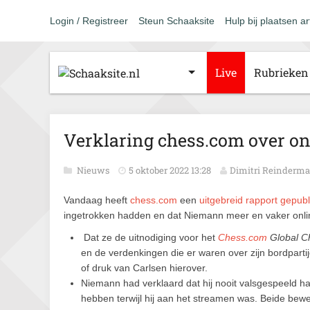
Login / Registreer
Steun Schaaksite
Hulp bij plaatsen ar
Live
Rubrieken
Verklaring chess.com over o
Nieuws
5 oktober 2022 13:28
Dimitri Reinderm
Vandaag heeft
chess.com
een
uitgebreid rapport gepub
ingetrokken hadden en dat Niemann meer en vaker online
Dat ze de uitnodiging voor het
Chess.com
Global C
en de verdenkingen die er waren over zijn bordpart
of druk van Carlsen hierover.
Niemann had verklaard dat hij nooit valsgespeeld ha
hebben terwijl hij aan het streamen was. Beide bew