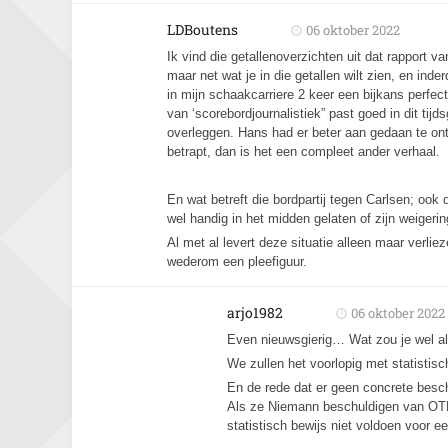
LDBoutens
06 oktober 2022
Ik vind die getallenoverzichten uit dat rapport v
maar net wat je in die getallen wilt zien, en ind
in mijn schaakcarriere 2 keer een bijkans perfect
van ‘scorebordjournalistiek” past goed in dit tij
overleggen. Hans had er beter aan gedaan te ontk
betrapt, dan is het een compleet ander verhaal.
En wat betreft die bordpartij tegen Carlsen; ook
wel handig in het midden gelaten of zijn weigeri
Al met al levert deze situatie alleen maar verlie
wederom een pleefiguur.
arjo1982
06 oktober 2022
Even nieuwsgierig… Wat zou je wel al
We zullen het voorlopig met statist
En de rede dat er geen concrete besc
Als ze Niemann beschuldigen van OTB c
statistisch bewijs niet voldoen voor 