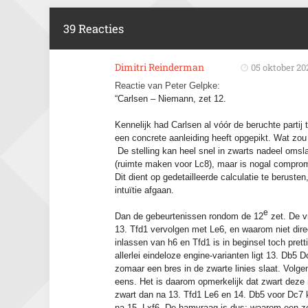
39 Reacties
Dimitri Reinderman
05 oktober 20
Reactie van Peter Gelpke:
“Carlsen – Niemann, zet 12.
Kennelijk had Carlsen al vóór de beruchte partij 
een concrete aanleiding heeft opgepikt. Wat zou
De stelling kan heel snel in zwarts nadeel omsl
(ruimte maken voor Lc8), maar is nogal comprom
Dit dient op gedetailleerde calculatie te beruste
intuïtie afgaan.
e
Dan de gebeurtenissen rondom de 12
zet. De v
13. Tfd1 vervolgen met Le6, en waarom niet dire
inlassen van h6 en Tfd1 is in beginsel toch pre
allerlei eindeloze engine-varianten ligt 13. Db5 Dc
zomaar een bres in de zwarte linies slaat. Volg
eens. Het is daarom opmerkelijk dat zwart deze 
zwart dan na 13. Tfd1 Le6 en 14. Db5 voor Dc7 ki
na 15. Lxf6. De hamvraag is dus: waarom een ze