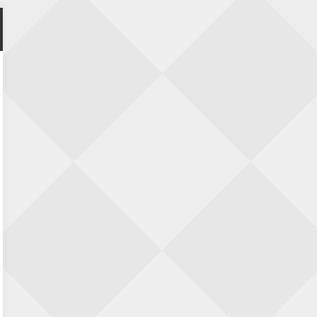
Nazomervierkampentoernooi 2026
28 augustus 2026 · Assen
KC Open
28 augustus 2026 · Haarlem
11e Goirles Weekend Kampioenschap
28 augustus 2026 · Goirle
Keisnel Schaaktoernooi
29 augustus 2026 · Amersfoort
Kroeg & Loper Leiden
30 augustus 2026 · Leiden
Open Schaakkampioenschap van
Arnhem
4 september 2026 · ARNHEM
Groninger stappenkampioenschap
5 september 2026 · Groningen