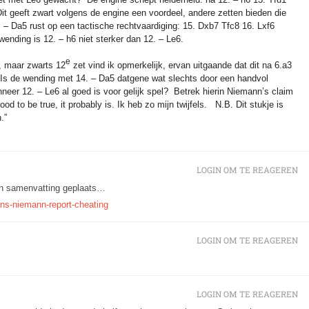
it geeft zwart volgens de engine een voordeel, andere zetten bieden die
 – Da5 rust op een tactische rechtvaardiging: 15. Dxb7 Tfc8 16. Lxf6
 wending is 12. – h6 niet sterker dan 12. – Le6.
e
n, maar zwarts 12
zet vind ik opmerkelijk, ervan uitgaande dat dit na 6.a3
. Is de wending met 14. – Da5 datgene wat slechts door een handvol
neer 12. – Le6 al goed is voor gelijk spel?
Betrek hierin Niemann’s claim
ood to be true, it probably is.
Ik heb zo mijn twijfels. N.B. Dit stukje is
.”
LOGIN OM TE REAGEREN
van samenvatting geplaats…
s-niemann-report-cheating
LOGIN OM TE REAGEREN
LOGIN OM TE REAGEREN