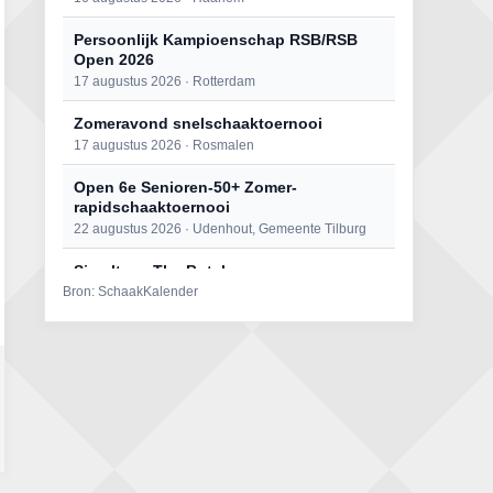
Persoonlijk Kampioenschap RSB/RSB
Open 2026
17 augustus 2026 · Rotterdam
Zomeravond snelschaaktoernooi
17 augustus 2026 · Rosmalen
Open 6e Senioren-50+ Zomer-
rapidschaaktoernooi
22 augustus 2026 · Udenhout, Gemeente Tilburg
Simultaan The Butcher
Bron: SchaakKalender
22 augustus 2026 · Utrecht
Mat op ‘t Wad
22 augustus 2026 · Den Burg, Texel
2e Utrechts kroegloperstoernooi
23 augustus 2026 · Utrecht
Open Eemlandtoernooi 2026
25 augustus 2026 · Bunschoten-Spakenburg