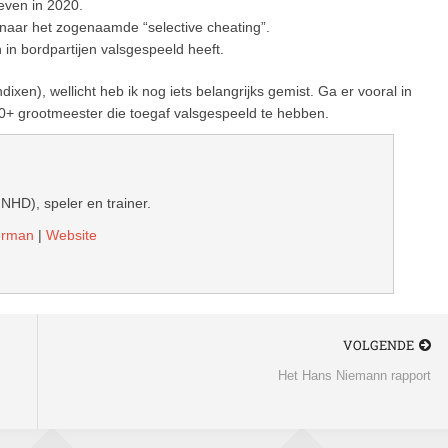
geven in 2020.
 naar het zogenaamde “selective cheating”.
in bordpartijen valsgespeeld heeft.
ixen), wellicht heb ik nog iets belangrijks gemist. Ga er vooral in
700+ grootmeester die toegaf valsgespeeld te hebben.
 NHD), speler en trainer.
derman
|
Website
VOLGENDE
Het Hans Niemann rapport