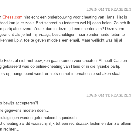
LOGIN OM TE REAGEREN
an
Chess.com
niet echt een onderbouwing voor cheating van Hans. Het is
erdaad kan je er zoals Bart schreef nu iedereen wel bij gaan halen. Zo heb ik
e partij afgeleverd. Zou ik dan in deze tijd een cheater zijn? Deze vorm
dsgewricht als je het mij vraagt; beschuldigen maar zonder harde feiten te
ennen i.p.v. toe te geven middels een email. Maar wellicht was hij al
 de Fide zal niet met bewijzen gaan komen voor cheaten. Al heeft Carlsen
ng gebaseerd was op online-cheating van Hans of in die fysieke partij.
zers op; aangetoond wordt er niets en het internationale schaken slaat
LOGIN OM TE REAGEREN
s bewijs accepteren?!
ische gegevens moeten doen…
huldigingen worden geformuleerd is juridisch…
heating zal dit waarschijnlijk tot een rechtszaak leiden en dan zal alleen
een rechter…