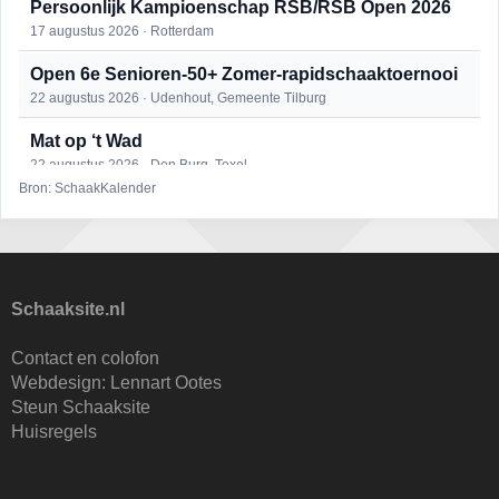
Persoonlijk Kampioenschap RSB/RSB Open 2026
17 augustus 2026 · Rotterdam
Open 6e Senioren-50+ Zomer-rapidschaaktoernooi
22 augustus 2026 · Udenhout, Gemeente Tilburg
Mat op ‘t Wad
22 augustus 2026 · Den Burg, Texel
Bron: SchaakKalender
Simultaan The Butcher
22 augustus 2026 · Utrecht
2e Utrechts kroegloperstoernooi
23 augustus 2026 · Utrecht
Schaaksite.nl
Open Eemlandtoernooi 2026
Contact en colofon
25 augustus 2026 · Bunschoten-Spakenburg
Webdesign:
Lennart Ootes
Steun Schaaksite
Nazomervierkampentoernooi 2026
Huisregels
28 augustus 2026 · Assen
KC Open