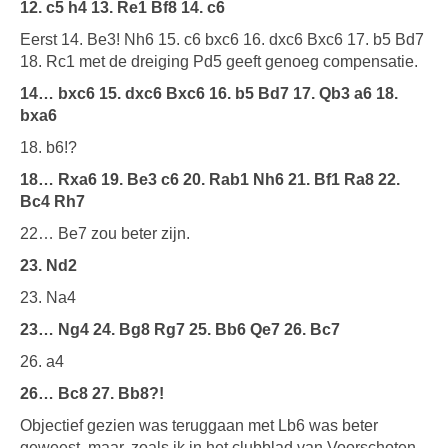
12. c5 h4 13. Re1 Bf8 14. c6
Eerst 14. Be3! Nh6 15. c6 bxc6 16. dxc6 Bxc6 17. b5 Bd7
18. Rc1 met de dreiging Pd5 geeft genoeg compensatie.
14… bxc6 15. dxc6 Bxc6 16. b5 Bd7 17. Qb3 a6 18.
bxa6
18. b6!?
18… Rxa6 19. Be3 c6 20. Rab1 Nh6 21. Bf1 Ra8 22.
Bc4 Rh7
22… Be7 zou beter zijn.
23. Nd2
23. Na4
23… Ng4 24. Bg8 Rg7 25. Bb6 Qe7 26. Bc7
26. a4
26… Bc8 27. Bb8?!
Objectief gezien was teruggaan met Lb6 was beter
geweest, maar, zoals ik in het clubblad van Voorschoten