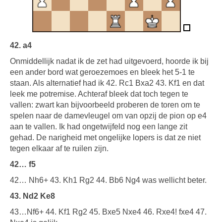
42. a4
Onmiddellijk nadat ik de zet had uitgevoerd, hoorde ik bij
een ander bord wat geroezemoes en bleek het 5-1 te
staan. Als alternatief had ik 42. Rc1 Bxa2 43. Kf1 en dat
leek me potremise. Achteraf bleek dat toch tegen te
vallen: zwart kan bijvoorbeeld proberen de toren om te
spelen naar de damevleugel om van opzij de pion op e4
aan te vallen. Ik had ongetwijfeld nog een lange zit
gehad. De narigheid met ongelijke lopers is dat ze niet
tegen elkaar af te ruilen zijn.
42… f5
42… Nh6+ 43. Kh1 Rg2 44. Bb6 Ng4 was wellicht beter.
43. Nd2 Ke8
43…Nf6+ 44. Kf1 Rg2 45. Bxe5 Nxe4 46. Rxe4! fxe4 47.