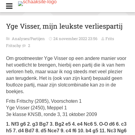
Yge Visser, mijn leukste verliespartij
Analyses/Partijen
24 november 2022 23:56
Frits
Fritschy
2
Om grootmeester Yge Visser op een andere manier voor
het voetlicht te brengen, hierbij een partij die ik van hem
verloren heb, maar waar ik nog steeds met veel plezier
aan terugdenk. Het is (ook van zijn kant) bepaald geen
foutloze partij, maar zijn slotcombinatie kan zo in de
boekjes.
Frits Fritschy (2085), Voorschoten 1
Yge Visser (2450), Meppel 1
3e klasse KNSB, ronde 3, 31 oktober 2009
1. Nf3 g6 2. g3 Bg7 3. Bg2 e5 4. e4 Nc6 5. O-O d6 6. c3
h5 7. d4 Bd7 8. d5 Nce7 9. c4 f6 10. b4 g5 11. Nc3 Ng6