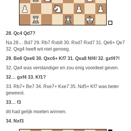
28. Qc4 Qd7?
Na 28… Bd7 29. Rb7 Rxb8 30. Rxd7 Rxd7 31. Qe6+ Qe7
32. Qxg4 heeft wit niet genoeg.
29. Be6 Qxe6 30. Qxc6+ Kf7 31. Qxa8 Nf4! 32. gxf4?!
32. Qa4 was verstandiger en zou enig voordeel geven.
32… gxf4 33. Kf1?
33. Rb7+ Be7 34. Rxe7+ Kxe7 35. Nd5+ Kf7 was beter
geweest.
33… f3
dit had gelijk moeten winnen.
34. Nxf3