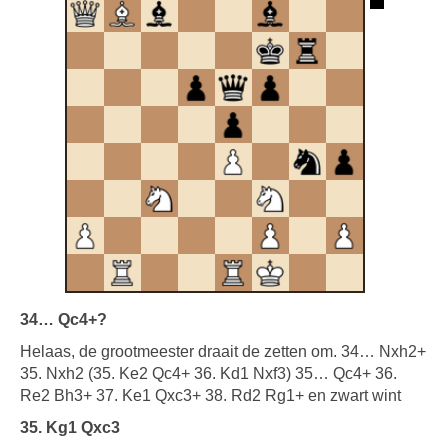
34… Qc4+?
Helaas, de grootmeester draait de zetten om. 34… Nxh2+
35. Nxh2 (35. Ke2 Qc4+ 36. Kd1 Nxf3) 35… Qc4+ 36.
Re2 Bh3+ 37. Ke1 Qxc3+ 38. Rd2 Rg1+ en zwart wint
35. Kg1 Qxc3