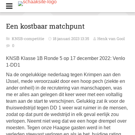
Een kostbaar matchpunt
KNSB-competitie
18 januari 2023 13:35
Henk van Gool
0
KNSB Klasse 1B Ronde 5 op 17 december 2022: Venlo
1-DD1
Na de ongelukkige nederlaag tegen Krimpen aan den
IJssel, mede veroorzaakt door een hoop pech (ziekte en
ander onheil) in de recrutering van manschappen, was
me er alles aan gelegen dit keer weer met een voltallig
team aan de start te verschijnen. Gelukkig zat ik voor de
thuiswedstrijd tegen DD 1 weer wat ruimer in de mensen,
zodat op dat punt de wedstrijd in elk geval eerlijk zou
verlopen. Neemt niet weg dat we een hoge drempel over
moesten. Tegen onze Haagse gasten werd in het
verleden steevast verloren en als je het huidige rating