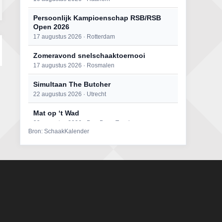
Persoonlijk Kampioenschap RSB/RSB
Open 2026
17 augustus 2026 · Rotterdam
Zomeravond snelschaaktoernooi
17 augustus 2026 · Rosmalen
Simultaan The Butcher
22 augustus 2026 · Utrecht
Mat op ‘t Wad
22 augustus 2026 · Den Burg, Texel
Bron: SchaakKalender
Open 6e Senioren-50+ Zomer-
rapidschaaktoernooi
22 augustus 2026 · Udenhout, Gemeente Tilburg
2e Utrechts kroegloperstoernooi
23 augustus 2026 · Utrecht
Open Eemlandtoernooi 2026
25 augustus 2026 · Bunschoten-Spakenburg