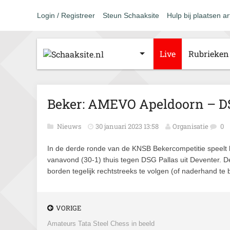
Login / Registreer
Steun Schaaksite
Hulp bij plaatsen ar
Live
Rubrieken
Beker: AMEVO Apeldoorn – DSG
Nieuws
30 januari 2023 13:58
Organisatie
0
In de derde ronde van de KNSB Bekercompetitie speel
vanavond (30-1) thuis tegen DSG Pallas uit Deventer. De
borden tegelijk rechtstreeks te volgen (of naderhand te 
VORIGE
Amateurs Tata Steel Chess in beeld