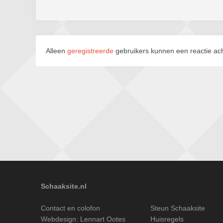
Alleen
geregistreerde
gebruikers kunnen een reactie ach
Schaaksite.nl
Contact en colofon
Steun Schaaksite
Webdesign:
Lennart Ootes
Huisregels